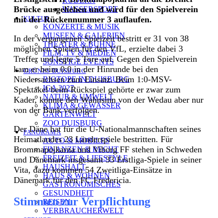
RUDERN
Brücke ausgeliehen und wird für den Spielverein
WASSERSPORT
mit der Rückennummer 3 auflaufen.
KULTUR
KONZERTE & MUSIK
MUSEEN & GALERIEN
In der vergangenen Spielzeit bestritt er 31 von 38
THEATER & BÜHNE
möglichen Spielen für den VfL, erzielte dabei 3
FILM, TV & MEDIEN
Treffer und legte 5 Tore auf. Gegen den Spielverein
SONSTIGE EVENTS
kam er beim 0:0 in der Hinrunde bei den
GRÜNES DUISBURG
Niedersachsen zum Einsatz. Beim 1:0-MSV-
BIOTOPE IN DUISBURG
IGA 2027
Spektakel beim Rückspiel gehörte er zwar zum
NATUR & UMWELT
Kader, konnte den Wahnsinn von der Wedau aber nur
KLIMA & GEWÄSSER
von der Bank verfolgen.
GARTENWELT
ZOO DUISBURG
Der Däne hat für die U-Nationalmannschaften seines
PANORAMA
Heimatlandes 23 Länderspiele bestritten. Für
AUTO & MOBILES
Brommapojkarna und Viborg FF stehen in Schweden
FINANZEN & RECHT
FREIZEIT & LIFESTYLE
und Dänemark insgesamt 33 Erstliga-Spiele in seiner
HAUSHALT
Vita, dazu kommen 54 Zweitliga-Einsätze in
HAUS & WOHNEN
Dänemark für den FC Fredericia.
GASTRONOMISCHES
GESUNDHEIT
Stimmen zur Verpflichtung
REISEN
VERBRAUCHERWELT