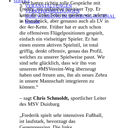
SERVICE
„Wir hatten richtig tolle Gespräche mit
VERANSTALTUNGEN
Freddy, ein unfassbar positiver Typ. Er
VERKEHRSMELDUNGEN
kann die linke Schiene spielen wie zuletzt
IHRE WERBUNG IM DUISBURG-JOURNAL
in Osnabrück, aber genauso auch als LV in
Kontakt
der 4er-Kette. Früher hat er auch schon
die offensiven Flügelpositionen gespielt,
einfach ein vielseitiger Spieler. Er hat
einen enorm aktiven Spielstil, ist total
griffig, denkt offensiv, genau das Profil,
welches zu unserer Spielweise passt. Wir
sind sehr glücklich, dass wir ihn von
unserem #MSVereint-Weg überzeugt
haben und freuen uns, ihn als neues Zebra
in unsere Mannschaft integrieren zu
können.“
– sagt
Chris Schmoldt,
sportlicher Leiter
des MSV Duisburg
„Frederik spielt sehr intensiven Fußball,
ist laufstark, bevorzugt das
Gegenpressing. Die linke