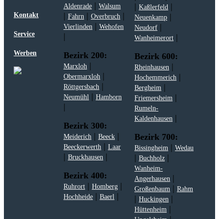
|
|
|
Aldenrade
Walsum
Kaßlerfeld
|
|
|
Kontakt
|
Fahrn
Overbruch
Neuenkamp
|
|
Vierlinden
Wehofen
Neudorf
Service
|
|
Wanheimerort
Werben
Bezirk 200:
Bezirk 600:
|
|
Marxloh
Rheinhausen
|
|
Obermarxloh
Hochemmerich
|
|
Röttgersbach
Bergheim
|
|
Neumühl
Hamborn
Friemersheim
|
Rumeln-
|
Kaldenhausen
Bezirk 300:
|
|
Bezirk 700:
Meiderich
Beeck
|
|
Beeckerwerth
Laar
Bissingheim
Wedau
|
|
|
|
Bruckhausen
Buchholz
Wanheim-
Bezirk 400:
|
Angerhausen
|
|
Ruhrort
Homberg
|
Großenbaum
Rahm
|
|
Hochheide
Baerl
|
|
Huckingen
|
Hüttenheim