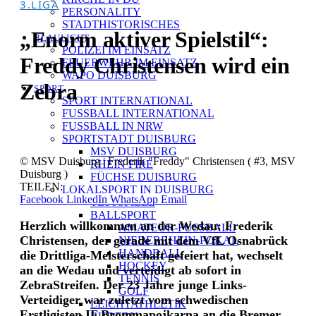
3.LIGA
PERSONALITY
STADTHISTORISCHES
„Enorm aktiver Spielstil“:
BLAULICHT
POLIZEI IM EINSATZ
Freddy Christensen wird ein
FEUERWEHR IM EINSATZ
WAPO DUISBURG
Zebra
SPORT
SPORT INTERNATIONAL
FUSSBALL INTERNATIONAL
FUSSBALL IN NRW
SPORTSTADT DUISBURG
MSV DUISBURG
© MSV Duisburg | Frederik "Freddy" Christensen ( #3, MSV
RHEIN FIRE
Duisburg )
FÜCHSE DUISBURG
TEILEN:
LOKALSPORT IN DUISBURG
Facebook
LinkedIn
WhatsApp
Email
TESTSPIELE
BALLSPORT
Herzlich willkommen an der Wedau: Frederik
AMATEUR-FUSSBALL
Christensen, der gerade mit dem VfL Osnabrück
NIEDERRHEIN-POKAL
HANDBALL
die Drittliga-Meisterschaft gefeiert hat, wechselt
HOCKEY
an die Wedau und verteidigt ab sofort in
TENNIS
ZebraStreifen. Der 23 Jahre junge Links-
GOLF
Verteidiger war zuletzt vom schwedischen
LEICHTATHLETIK
Erstligisten IF Brommapojkarna an die Bremer