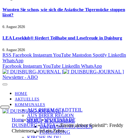
Wussten Sie schon, wie sich die Asiatische Tigermücke stoppen
lässt?
6. August 2026
LEA Leseklub® fördert Teilhabe und Lesefreude in Duisburg
6. August 2026
RSS
Facebook
Instagram
YouTube
Mastodon
Spotify
LinkedIn
WhatsApp
Facebook
Instagram
YouTube
LinkedIn
WhatsApp
Newsletter - ABO
HOME
AKTUELLES
KOMMUNALES
AUS IHREM STADTTEIL
AUS IHRER REGION
Home
»
SPORT
»
SPORTSTADT
BERUF & KARRIERE
DUISBURG
»
3.LIGA
»
„Enorm aktiver Spielstil“: Freddy
UNI DUISBURG-ESSEN
Christensen wird ein Zebra
FORSCHUNG
KIRCHE IN DU