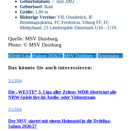
Geburtsdatum:
7. Juni 2002
Geburtsort
: Ikast
Größe:
1,80 m
Bisherige Vereine:
VfL Osnabrück, IF
Brommapojkarna, FC Fredericia, Viborg FF, FC
Midtjylland. 23 Länderspiele Dänemark U16 – U19.
Quelle: MSV Duisburg
Photo: © MSV Duisburg
#Dritte Liga
#Saison 2026/27
MSV Duisburg >
Neuzugang >
Das könnte Sie auch interessieren:
3.LIGA
Die „WESTE“ 3. Liga aller Zeiten: WDR überträgt alle
NRW-Spiele live im Audio- oder Videostream
3.LIGA
Der MSV startet mit einem Heimspiel in die Drittliga-
Saison 2026/27