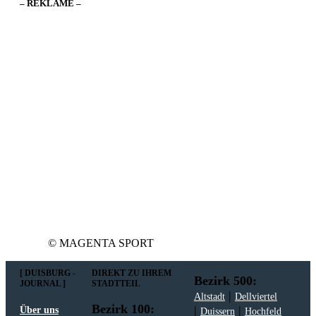
– REKLAME –
© MAGENTA SPORT
[ DUISBURG -
DIREKT ZU IHREM
Bezirk 500:
JOURNAL ]
STADTTEIL
|
Altstadt
Dellviertel
Bezirk 100:
|
|
Über uns
Duissern
Hochfeld