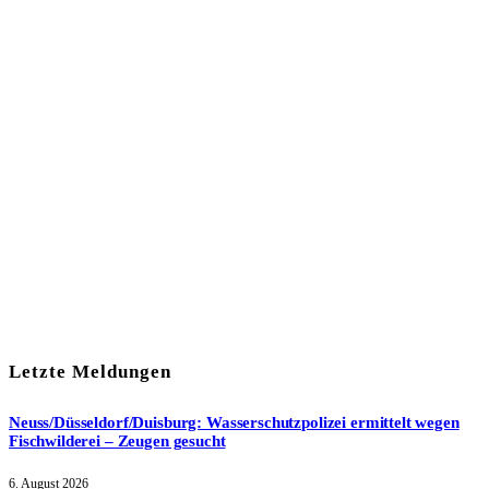
In unserem Newsletter erhalten Sie fünf Themen, die bis zum
darauf-folgenden Wochenende in Ihrer Region wichtig werden.
Immer am Freitagmorgen kostenlos in Ihrem E-Mail-Postfach.
Mit meiner Anmeldung zum Newsletter stimme ich
der
Datenschutzerklärung
zu.
Letzte Meldungen
Neuss/Düsseldorf/Duisburg: Wasserschutzpolizei ermittelt wegen
Fischwilderei – Zeugen gesucht
6. August 2026