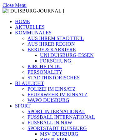
Close Menu
HOME
AKTUELLES
KOMMUNALES
AUS IHREM STADTTEIL
AUS IHRER REGION
BERUF & KARRIERE
UNI DUISBURG-ESSEN
FORSCHUNG
KIRCHE IN DU
PERSONALITY
STADTHISTORISCHES
BLAULICHT
POLIZEI IM EINSATZ
FEUERWEHR IM EINSATZ
WAPO DUISBURG
SPORT
SPORT INTERNATIONAL
FUSSBALL INTERNATIONAL
FUSSBALL IN NRW
SPORTSTADT DUISBURG
MSV DUISBURG
RHEIN FIRE