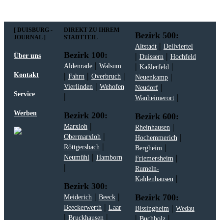
[ DUISBURG -
DIREKT ZU IHREM
Bezirk 500:
JOURNAL ]
STADTTEIL
|
Altstadt
Dellviertel
Bezirk 100:
|
|
Über uns
Duissern
Hochfeld
|
|
|
Aldenrade
Walsum
Kaßlerfeld
|
|
|
Kontakt
|
Fahrn
Overbruch
Neuenkamp
|
|
Vierlinden
Wehofen
Neudorf
Service
|
|
Wanheimerort
Werben
Bezirk 200:
Bezirk 600:
|
|
Marxloh
Rheinhausen
|
|
Obermarxloh
Hochemmerich
|
|
Röttgersbach
Bergheim
|
|
Neumühl
Hamborn
Friemersheim
|
Rumeln-
|
Kaldenhausen
Bezirk 300:
|
|
Bezirk 700:
Meiderich
Beeck
|
|
Beeckerwerth
Laar
Bissingheim
Wedau
|
|
|
|
Bruckhausen
Buchholz