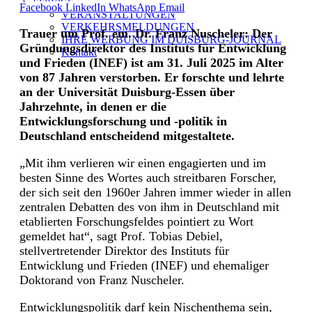
SERVICE
Facebook
LinkedIn
WhatsApp
Email
VERANSTALTUNGEN
VERKEHRSMELDUNGEN
Trauer um Prof. em. Dr. Franz Nuscheler: Der
IHRE WERBUNG IM DUISBURG-JOURNAL
Gründungsdirektor des Instituts für Entwicklung
Kontakt
und Frieden (INEF) ist am 31. Juli 2025 im Alter
von 87 Jahren verstorben. Er forschte und lehrte
an der Universität Duisburg-Essen über
Jahrzehnte, in denen er die
Entwicklungsforschung und -politik in
Deutschland entscheidend mitgestaltete.
„Mit ihm verlieren wir einen engagierten und im
besten Sinne des Wortes auch streitbaren Forscher,
der sich seit den 1960er Jahren immer wieder in allen
zentralen Debatten des von ihm in Deutschland mit
etablierten Forschungsfeldes pointiert zu Wort
gemeldet hat“, sagt Prof. Tobias Debiel,
stellvertretender Direktor des Instituts für
Entwicklung und Frieden (INEF) und ehemaliger
Doktorand von Franz Nuscheler.
Entwicklungspolitik darf kein Nischenthema sein,