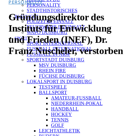
PERSONALITY
PERSONALITY
STADTHISTORISCHES
Gründungsdirektor des
BLAULICHT
POLIZEI IM EINSATZ
Instituts für Entwicklung
FEUERWEHR IM EINSATZ
WAPO DUISBURG
und Frieden (INEF), Dr.
SPORT
SPORT INTERNATIONAL
Franz Nuscheler, verstorben
FUSSBALL INTERNATIONAL
FUSSBALL IN NRW
SPORTSTADT DUISBURG
MSV DUISBURG
RHEIN FIRE
FÜCHSE DUISBURG
LOKALSPORT IN DUISBURG
TESTSPIELE
BALLSPORT
AMATEUR-FUSSBALL
NIEDERRHEIN-POKAL
HANDBALL
HOCKEY
TENNIS
GOLF
LEICHTATHLETIK