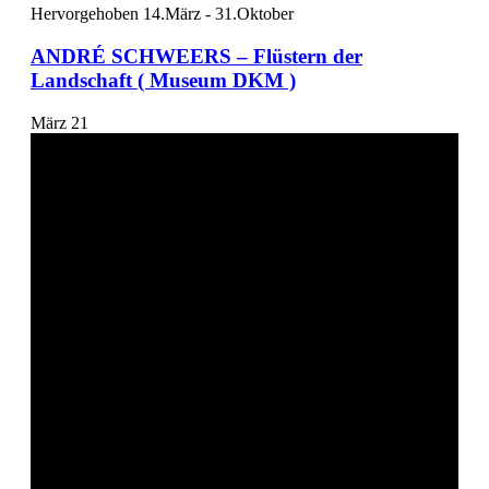
Hervorgehoben
14.März
-
31.Oktober
ANDRÉ SCHWEERS – Flüstern der
Landschaft ( Museum DKM )
März
21