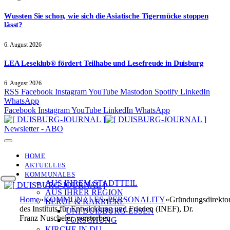
Wussten Sie schon, wie sich die Asiatische Tigermücke stoppen
lässt?
6. August 2026
LEA Leseklub® fördert Teilhabe und Lesefreude in Duisburg
6. August 2026
RSS
Facebook
Instagram
YouTube
Mastodon
Spotify
LinkedIn
WhatsApp
Facebook
Instagram
YouTube
LinkedIn
WhatsApp
Newsletter - ABO
HOME
AKTUELLES
KOMMUNALES
AUS IHREM STADTTEIL
AUS IHRER REGION
Home
»
KOMMUNALES
»
PERSONALITY
»
Gründungsdirekto
BERUF & KARRIERE
des Instituts für Entwicklung und Frieden (INEF), Dr.
UNI DUISBURG-ESSEN
Franz Nuscheler, verstorben
FORSCHUNG
KIRCHE IN DU