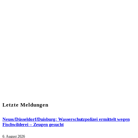
In unserem Newsletter erhalten Sie fünf Themen, die bis zum
darauf-folgenden Wochenende in Ihrer Region wichtig werden.
Immer am Freitagmorgen kostenlos in Ihrem E-Mail-Postfach.
Mit meiner Anmeldung zum Newsletter stimme ich
der
Datenschutzerklärung
zu.
Letzte Meldungen
Neuss/Düsseldorf/Duisburg: Wasserschutzpolizei ermittelt wegen
Fischwilderei – Zeugen gesucht
6. August 2026