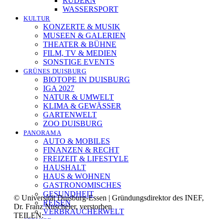
RUDERN
WASSERSPORT
KULTUR
KONZERTE & MUSIK
MUSEEN & GALERIEN
THEATER & BÜHNE
FILM, TV & MEDIEN
SONSTIGE EVENTS
GRÜNES DUISBURG
BIOTOPE IN DUISBURG
IGA 2027
NATUR & UMWELT
KLIMA & GEWÄSSER
GARTENWELT
ZOO DUISBURG
PANORAMA
AUTO & MOBILES
FINANZEN & RECHT
FREIZEIT & LIFESTYLE
HAUSHALT
HAUS & WOHNEN
GASTRONOMISCHES
GESUNDHEIT
© Universität Duisburg-Essen | Gründungsdirektor des INEF,
REISEN
Dr. Franz Nuscheler, verstorben
VERBRAUCHERWELT
TEILEN: