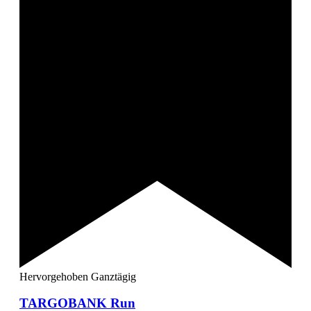
Hervorgehoben
Ganztägig
TARGOBANK Run