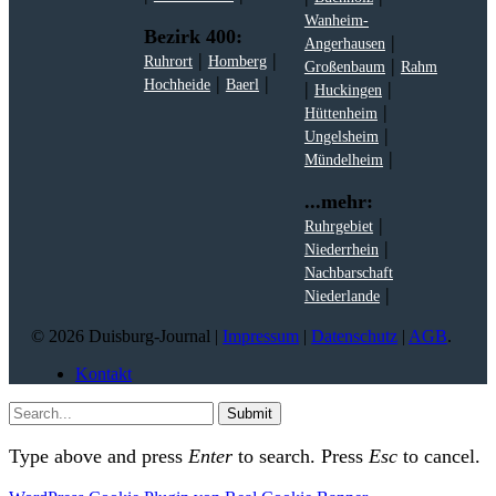
Wanheim-
Bezirk 400:
|
Angerhausen
|
|
Ruhrort
Homberg
|
Großenbaum
Rahm
|
|
Hochheide
Baerl
|
|
Huckingen
|
Hüttenheim
|
Ungelsheim
|
Mündelheim
...mehr:
|
Ruhrgebiet
|
Niederrhein
Nachbarschaft
|
Niederlande
© 2026 Duisburg-Journal |
Impressum
|
Datenschutz
|
AGB
.
Kontakt
Submit
Type above and press
Enter
to search. Press
Esc
to cancel.