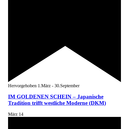
Hervorgehoben
1.März
-
30.September
IM GOLDENEN SCHEIN – Japanische
Tradition trifft westliche Moderne (DKM)
März
14