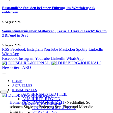
Erstaunliche Stauden bei einer Führung im Westfalenpark
entdecken
5. August 2026
Sonnenfinsternis über Mallorca: „Terra X Harald Lesch“ live im
ZDF und in 3sat
5. August 2026
RSS
Facebook
Instagram
YouTube
Mastodon
Spotify
LinkedIn
WhatsApp
Facebook
Instagram
YouTube
LinkedIn
WhatsApp
Newsletter - ABO
HOME
AKTUELLES
KOMMUNALES
AUS IHREM STADTTEIL
AUS IHRER REGION
Home
»
PANORAMA
»
FREIZEIT
»
Nachhaltig: So
BERUF & KARRIERE
schonen Sie beim Baden an See, Fluss und Meer die
UNI DUISBURG-ESSEN
Umwelt
FORSCHUNG