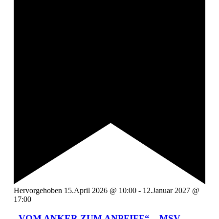
Hervorgehoben
15.April 2026 @ 10:00
-
12.Januar 2027 @
17:00
„VOM ANKER ZUM ANPFIFF“ – MSV-