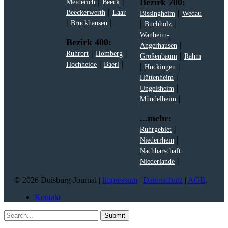
|
|
Bezirk 700:
Meiderich
Beeck
|
|
Beeckerwerth
Laar
Bissingheim
Wedau
|
|
|
|
Bruckhausen
Buchholz
Wanheim-
Bezirk 400:
|
Angerhausen
|
|
Ruhrort
Homberg
|
Großenbaum
Rahm
|
|
Hochheide
Baerl
|
|
Huckingen
|
Hüttenheim
|
Ungelsheim
|
Mündelheim
...mehr:
|
Ruhrgebiet
|
Niederrhein
Nachbarschaft
|
Niederlande
© 2026 Duisburg-Journal |
Impressum
|
Datenschutz
|
AGB
.
Kontakt
Submit