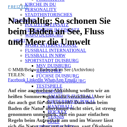
KIRCHE IN DU
FREIZEIT
PERSONALITY
STADTHISTORISCHES
Nachhaltig: So schonen Sie
BLAULICHT
POLIZEI IM EINSATZ
beim Baden an See, Fluss
FEUERWEHR IM EINSATZ
WAPO DUISBURG
und Meer die Umwelt
SPORT
SPORT INTERNATIONAL
FUSSBALL INTERNATIONAL
FUSSBALL IN NRW
SPORTSTADT DUISBURG
MSV DUISBURG
© MMB/Below | Badespaß im See (Archivfoto)
RHEIN FIRE
TEILEN:
FÜCHSE DUISBURG
Facebook
LinkedIn
WhatsApp
Email
LOKALSPORT IN DUISBURG
TESTSPIELE
Auf eine angenehme Abkühlung wollen wir an
BALLSPORT
heißen Sommertagen nicht verzichten. Aber ist
AMATEUR-FUSSBALL
NIEDERRHEIN-POKAL
das auch gut für die Umwelt? Dass man beim
HANDBALL
Baden die Natur überhaupt nicht stört, ist streng
HOCKEY
genommen unmöglich. Mit ein paar einfachen
TENNIS
Regeln beim Aufenthalt am und im Wasser lässt
GOLF
sich die Natur aber gut schützen, sagt Ökologin
LEICHTATHLETIK