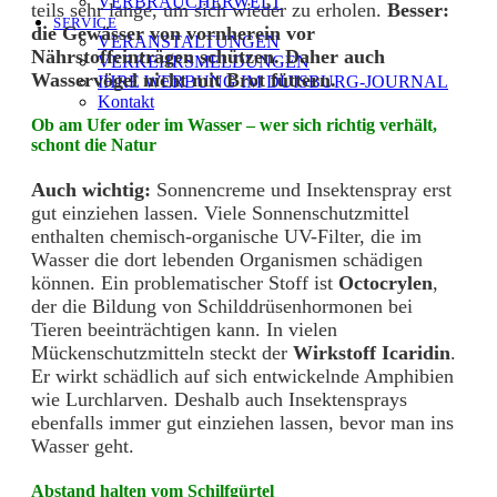
VERBRAUCHERWELT
teils sehr lange, um sich wieder zu erholen.
Besser:
SERVICE
die Gewässer von vornherein vor
VERANSTALTUNGEN
Nährstoffeinträgen schützen. Daher auch
VERKEHRSMELDUNGEN
Wasservögel nicht mit Brot füttern.
IHRE WERBUNG IM DUISBURG-JOURNAL
Kontakt
Ob am Ufer oder im Wasser – wer sich richtig verhält,
schont die Natur
Auch wichtig:
Sonnencreme und Insektenspray erst
gut einziehen lassen. Viele Sonnenschutzmittel
enthalten chemisch-organische UV-Filter, die im
Wasser die dort lebenden Organismen schädigen
können. Ein problematischer Stoff ist
Octocrylen
,
der die Bildung von Schilddrüsenhormonen bei
Tieren beeinträchtigen kann. In vielen
Mückenschutzmitteln steckt der
Wirkstoff Icaridin
.
Er wirkt schädlich auf sich entwickelnde Amphibien
wie Lurchlarven. Deshalb auch Insektensprays
ebenfalls immer gut einziehen lassen, bevor man ins
Wasser geht.
Abstand halten vom Schilfgürtel