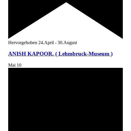
Hervorgehoben
24.April
-
30.August
ANISH KAPOOR. ( Lehmbruck-Museum )
Mai
10