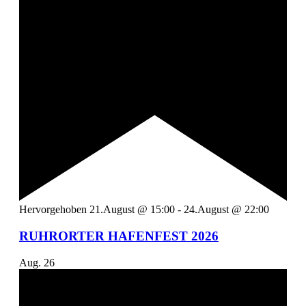
Hervorgehoben
21.August @ 15:00
-
24.August @ 22:00
RUHRORTER HAFENFEST 2026
Aug.
26