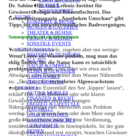
Dr. Sabine Hilt vom Leibniz-Institut für
RUDERN
WASSERSPORT
Gewässerökologie und Binnenfischerei. Das
KULTUR
Gesundheitsmagazin „Apotheken Umschau“ gibt
KONZERTE & MUSIK
Tipps für ein umweltfreundliches Badevergnügen.
MUSEEN & GALERIEN
THEATER & BÜHNE
Sonnenschutz gut einziehen lassen
FILM, TV & MEDIEN
SONSTIGE EVENTS
Vermutlich tun es viele, zugeben aber nur wenige:
GRÜNES DUISBURG
BIOTOPE IN DUISBURG
Wenn Leute ins Wasser pinkeln, mag man das
IGA 2027
eklig finden, für die Natur kann es tatsächlich
NATUR & UMWELT
problematisch sein
. Urin führt wie etwa auch
KLIMA & GEWÄSSER
Abwässer oder Düngemittel dem Wasser Nährstoffe
GARTENWELT
zu. „Das kann für
vermehrtes Algenwachstum
ZOO DUISBURG
sorgen oder im Extremfall den See ‚kippen‘ lassen“,
PANORAMA
AUTO & MOBILES
erklärt Hilt. „Bei kleineren oder sehr klaren
FINANZEN & RECHT
Gewässern können auch die wenigen
FREIZEIT & LIFESTYLE
Nährstoffeinträge von Menschen zum Problem
HAUSHALT
werden.“ In größeren Seen oder dem Meer sorgt die
HAUS & WOHNEN
große Wassermasse zwar für eine Verdünnung,
GASTRONOMISCHES
trotzdem sollte man nicht hineinpinkeln. Ist der gute
GESUNDHEIT
REISEN
ökologische Zustand erst zerstört, brauchen Gewässer