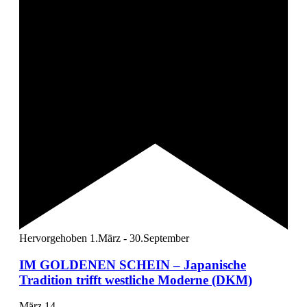
Hervorgehoben
1.März
-
30.September
IM GOLDENEN SCHEIN – Japanische
Tradition trifft westliche Moderne (DKM)
März
14