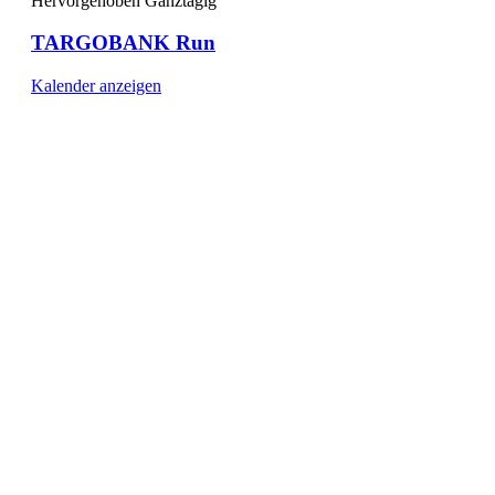
Hervorgehoben
Ganztägig
TARGOBANK Run
Kalender anzeigen
[ DUISBURG - Journal ] -
NEWSLETTER
In unserem Newsletter erhalten Sie fünf Themen, die bis
zum darauf-folgenden Wochenende in Ihrer Region
wichtig werden. Immer am Freitagmorgen kostenlos in
Ihrem E-Mail-Postfach.
Mit meiner Anmeldung zum Newsletter stimme
ich der
Datenschutzerklärung
zu.