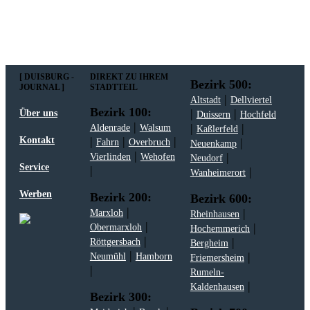
[ DUISBURG -
DIREKT ZU IHREM
Bezirk 500:
JOURNAL ]
STADTTEIL
|
Altstadt
Dellviertel
Bezirk 100:
|
|
Über uns
Duissern
Hochfeld
|
|
|
Aldenrade
Walsum
Kaßlerfeld
|
|
|
Kontakt
|
Fahrn
Overbruch
Neuenkamp
|
|
Vierlinden
Wehofen
Neudorf
Service
|
|
Wanheimerort
Werben
Bezirk 200:
Bezirk 600:
|
|
Marxloh
Rheinhausen
|
|
Obermarxloh
Hochemmerich
|
|
Röttgersbach
Bergheim
|
|
Neumühl
Hamborn
Friemersheim
|
Rumeln-
|
Kaldenhausen
Bezirk 300: