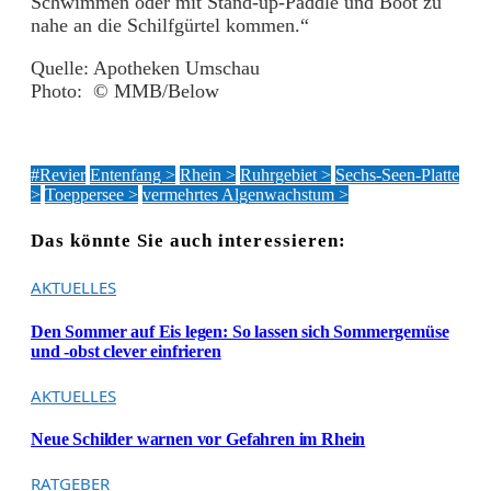
Schwimmen oder mit Stand-up-Paddle und Boot zu
nahe an die Schilfgürtel kommen.“
Quelle: Apotheken Umschau
Photo: © MMB/Below
#Revier
Entenfang >
Rhein >
Ruhrgebiet >
Sechs-Seen-Platte
>
Toeppersee >
vermehrtes Algenwachstum >
Das könnte Sie auch interessieren:
AKTUELLES
Den Sommer auf Eis legen: So lassen sich Sommergemüse
und -obst clever einfrieren
AKTUELLES
Neue Schilder warnen vor Gefahren im Rhein
RATGEBER