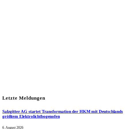
In unserem Newsletter erhalten Sie fünf Themen, die bis zum
darauf-folgenden Wochenende in Ihrer Region wichtig werden.
Immer am Freitagmorgen kostenlos in Ihrem E-Mail-Postfach.
Mit meiner Anmeldung zum Newsletter stimme ich
der
Datenschutzerklärung
zu.
Letzte Meldungen
Salzgitter AG startet Transformation der HKM mit Deutschlands
größtem Elektrolichtbogenofen
6. August 2026