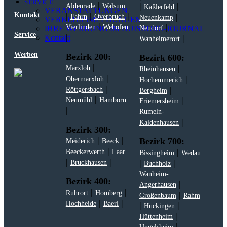
SERVICE
|
|
|
Aldenrade
Walsum
Kaßlerfeld
VERANSTALTUNGEN
|
|
|
Kontakt
|
Fahrn
Overbruch
Neuenkamp
VERKEHRSMELDUNGEN
|
|
Vierlinden
Wehofen
IHRE WERBUNG IM DUISBURG-JOURNAL
Neudorf
Service
|
|
Kontakt
Wanheimerort
Werben
Bezirk 200:
Bezirk 600:
|
|
Marxloh
Rheinhausen
|
|
Obermarxloh
Hochemmerich
|
|
Röttgersbach
Bergheim
|
|
Neumühl
Hamborn
Friemersheim
|
Rumeln-
|
Kaldenhausen
Bezirk 300:
|
|
Bezirk 700:
Meiderich
Beeck
|
|
Beeckerwerth
Laar
Bissingheim
Wedau
|
|
|
|
Bruckhausen
Buchholz
Wanheim-
Bezirk 400:
|
Angerhausen
|
|
Ruhrort
Homberg
|
Großenbaum
Rahm
|
|
Hochheide
Baerl
|
|
Huckingen
|
Hüttenheim
|