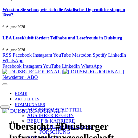
Wussten Sie schon, wie sich die Asiatische Tigermücke stoppen
lässt?
6. August 2026
LEA Leseklub® fördert Teilhabe und Lesefreude in Duisburg
6. August 2026
RSS
Facebook
Instagram
YouTube
Mastodon
Spotify
LinkedIn
WhatsApp
Facebook
Instagram
YouTube
LinkedIn
WhatsApp
Newsletter - ABO
HOME
AKTUELLES
KOMMUNALES
AUS IHREM STADTTEIL
AUS IHRER REGION
BERUF & KARRIERE
Übersicht:
#Duisburger
UNI DUISBURG-ESSEN
FORSCHUNG
Infrastrukturgesellschaft
KIRCHE IN DU