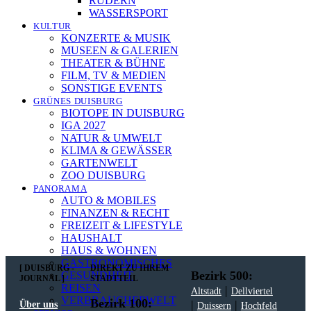
NEWSLETTER
RUDERN
WASSERSPORT
KULTUR
KONZERTE & MUSIK
In unserem Newsletter erhalten Sie fünf Themen, die bis
MUSEEN & GALERIEN
zum darauf-folgenden Wochenende in Ihrer Region
THEATER & BÜHNE
wichtig werden. Immer am Freitagmorgen kostenlos in
FILM, TV & MEDIEN
Ihrem E-Mail-Postfach.
SONSTIGE EVENTS
GRÜNES DUISBURG
BIOTOPE IN DUISBURG
IGA 2027
NATUR & UMWELT
KLIMA & GEWÄSSER
Mit meiner Anmeldung zum Newsletter stimme
GARTENWELT
ich der
Datenschutzerklärung
zu.
ZOO DUISBURG
PANORAMA
AUTO & MOBILES
FINANZEN & RECHT
FREIZEIT & LIFESTYLE
HAUSHALT
HAUS & WOHNEN
GASTRONOMISCHES
[ DUISBURG -
DIREKT ZU IHREM
Bezirk 500:
GESUNDHEIT
JOURNAL ]
STADTTEIL
REISEN
|
Altstadt
Dellviertel
VERBRAUCHERWELT
Bezirk 100:
|
|
Über uns
Duissern
Hochfeld