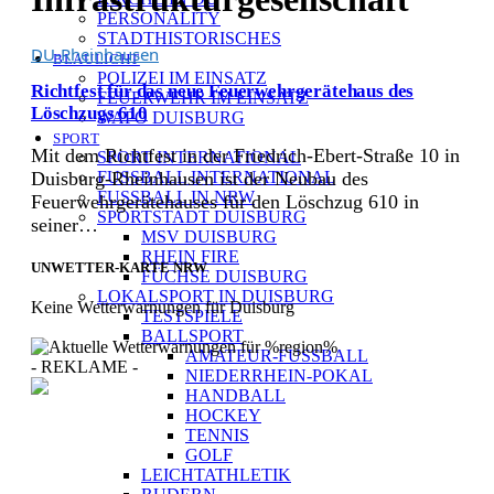
PERSONALITY
STADTHISTORISCHES
DU-Rheinhausen
BLAULICHT
POLIZEI IM EINSATZ
Richtfest für das neue Feuerwehrgerätehaus des
FEUERWEHR IM EINSATZ
Löschzugs 610
WAPO DUISBURG
SPORT
Mit dem Richtfest in der Friedrich-Ebert-Straße 10 in
SPORT INTERNATIONAL
Duisburg-Rheinhausen ist der Neubau des
FUSSBALL INTERNATIONAL
FUSSBALL IN NRW
Feuerwehrgerätehauses für den Löschzug 610 in
SPORTSTADT DUISBURG
seiner…
MSV DUISBURG
RHEIN FIRE
UNWETTER-KARTE NRW
FÜCHSE DUISBURG
LOKALSPORT IN DUISBURG
Keine Wetterwarnungen für Duisburg
TESTSPIELE
BALLSPORT
AMATEUR-FUSSBALL
- REKLAME -
NIEDERRHEIN-POKAL
HANDBALL
HOCKEY
TENNIS
GOLF
[ DUISBURG - Journal ] -
LEICHTATHLETIK