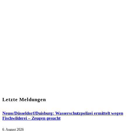
In unserem Newsletter erhalten Sie fünf Themen, die bis zum
darauf-folgenden Wochenende in Ihrer Region wichtig werden.
Immer am Freitagmorgen kostenlos in Ihrem E-Mail-Postfach.
Mit meiner Anmeldung zum Newsletter stimme ich
der
Datenschutzerklärung
zu.
Letzte Meldungen
Neuss/Düsseldorf/Duisburg: Wasserschutzpolizei ermittelt wegen
Fischwilderei – Zeugen gesucht
6. August 2026