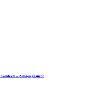
nschutzerklärung
zu.
chwilderei – Zeugen gesucht