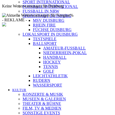
SPORT INTERNATIONAL
Keine Wetterwarnungen für Duisburg
FUSSBALL INTERNATIONAL
FUSSBALL IN NRW
SPORTSTADT DUISBURG
- REKLAME -
MSV DUISBURG
RHEIN FIRE
FÜCHSE DUISBURG
LOKALSPORT IN DUISBURG
TESTSPIELE
[ DUISBURG - Journal ] - NEWSLETTER
BALLSPORT
AMATEUR-FUSSBALL
NIEDERRHEIN-POKAL
HANDBALL
In unserem Newsletter erhalten Sie fünf Themen, die bis zum dar
HOCKEY
TENNIS
GOLF
LEICHTATHLETIK
RUDERN
WASSERSPORT
Mit meiner Anmeldung zum Newsletter stimme ich der
Date
KULTUR
KONZERTE & MUSIK
MUSEEN & GALERIEN
THEATER & BÜHNE
FILM, TV & MEDIEN
SONSTIGE EVENTS