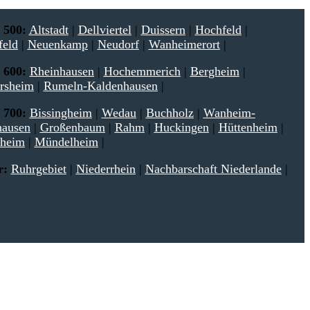
 500:
Altstadt
|
Dellviertel
|
Duissern
|
Hochfeld
|
feld
|
Neuenkamp
|
Neudorf
|
Wanheimerort
|
 600:
Rheinhausen
|
Hochemmerich
|
Bergheim
|
rsheim
|
Rumeln-Kaldenhausen
|
 700:
Bissingheim
|
Wedau
|
Buchholz
|
Wanheim-
hausen
|
Großenbaum
|
Rahm
|
Huckingen
|
Hüttenheim
|
sheim
|
Mündelheim
|
r:
Ruhrgebiet
|
Niederrhein
|
Nachbarschaft Niederlande
|