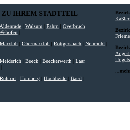
 ZU IHREM STADTTEIL
Bezirk
Kaßler
Aldenrade
|
Walsum
|
Fahrn
|
Overbruch
|
Bezirk
Wehofen
|
Frieme
Marxloh
|
Obermarxloh
|
Röttgersbach
|
Neumühl
|
Bezirk
Anger
Ungel
Meiderich
|
Beeck
|
Beeckerwerth
|
Laar
|
|
...meh
Ruhrort
|
Homberg
|
Hochheide
|
Baerl
|