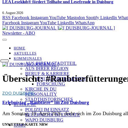
LEA Leseklub® fördert Teilhabe und Lesefreude in Duisburg
6. August 2026
RSS
Facebook
Instagram
YouTube
Mastodon
Spotify
LinkedIn
What
Facebook
Instagram
YouTube
LinkedIn
WhatsApp
Newsletter - ABO
HOME
AKTUELLES
KOMMUNALES
AUS IHREM STADTTEIL
AUS IHRER REGION
BERUF & KARRIERE
Übersicht:
#Raubtierfütterunge
UNI DUISBURG-ESSEN
FORSCHUNG
KIRCHE IN DU
ZOO DUISBURG
PERSONALITY
STADTHISTORISCHES
Erlebnistag „Raubtiere“ im Zoo Duisburg
BLAULICHT
POLIZEI IM EINSATZ
Am Sonntag, 19. April 2026, dreht sich im Zoo Duisburg al
FEUERWEHR IM EINSATZ
WAPO DUISBURG
UNWETTER-KARTE NRW
SPORT