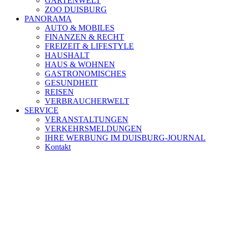
GARTENWELT
ZOO DUISBURG
PANORAMA
AUTO & MOBILES
FINANZEN & RECHT
FREIZEIT & LIFESTYLE
HAUSHALT
HAUS & WOHNEN
GASTRONOMISCHES
GESUNDHEIT
REISEN
VERBRAUCHERWELT
SERVICE
VERANSTALTUNGEN
VERKEHRSMELDUNGEN
IHRE WERBUNG IM DUISBURG-JOURNAL
Kontakt
[ DUISBURG - Journal ] - NEWSLETTER
In unserem Newsletter erhalten Sie fünf Themen, die bis zum dar