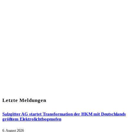
In unserem Newsletter erhalten Sie fünf Themen, die bis zum
darauf-folgenden Wochenende in Ihrer Region wichtig werden.
Immer am Freitagmorgen kostenlos in Ihrem E-Mail-Postfach.
Mit meiner Anmeldung zum Newsletter stimme ich
der
Datenschutzerklärung
zu.
Letzte Meldungen
Salzgitter AG startet Transformation der HKM mit Deutschlands
größtem Elektrolichtbogenofen
6. August 2026