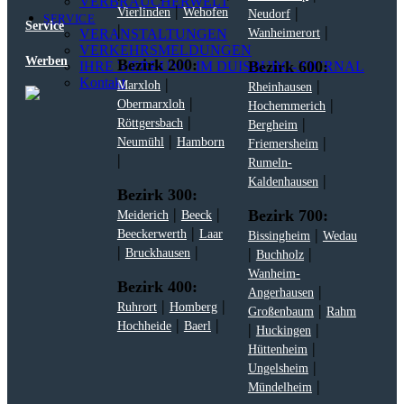
VERBRAUCHERWELT
|
|
Vierlinden
Wehofen
Neudorf
SERVICE
Service
|
|
VERANSTALTUNGEN
Wanheimerort
VERKEHRSMELDUNGEN
Werben
Bezirk 200:
Bezirk 600:
IHRE WERBUNG IM DUISBURG-JOURNAL
|
Kontakt
|
Marxloh
Rheinhausen
|
|
Obermarxloh
Hochemmerich
|
|
Röttgersbach
Bergheim
|
|
Neumühl
Hamborn
Friemersheim
|
Rumeln-
|
Kaldenhausen
Bezirk 300:
|
|
Bezirk 700:
Meiderich
Beeck
|
|
Beeckerwerth
Laar
Bissingheim
Wedau
|
|
|
|
Bruckhausen
Buchholz
Wanheim-
Bezirk 400:
|
Angerhausen
|
|
Ruhrort
Homberg
|
Großenbaum
Rahm
|
|
Hochheide
Baerl
|
|
Huckingen
|
Hüttenheim
|
Ungelsheim
|
Mündelheim