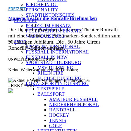
KIRCHE IN DU
FREIZEIT
PERSONALITY
STADTHISTORISCHES
Manege frei für die Roncalli-Briefmarken
BLAULICHT
POLIZEI IM EINSATZ
Die Deutsche Post ehrt das Circus-Theater Roncalli
FEUERWEHR IM EINSATZ
mit einer limitierten Briefmarken-Sonderedition zum
WAPO DUISBURG
50-jährigen Jubiläum. Die „50 Jahre Circus
SPORT
SPORT INTERNATIONAL
Roncalli“-Edition umfasst…
FUSSBALL INTERNATIONAL
FUSSBALL IN NRW
UNWETTER-KARTE NRW
SPORTSTADT DUISBURG
MSV DUISBURG
Keine Wetterwarnungen für Duisburg
RHEIN FIRE
FÜCHSE DUISBURG
LOKALSPORT IN DUISBURG
- REKLAME -
TESTSPIELE
BALLSPORT
AMATEUR-FUSSBALL
NIEDERRHEIN-POKAL
HANDBALL
[ DUISBURG - Journal ] -
HOCKEY
NEWSLETTER
TENNIS
GOLF
LEICHTATHLETIK