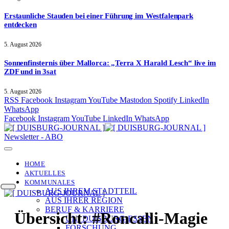
Erstaunliche Stauden bei einer Führung im Westfalenpark
entdecken
5. August 2026
Sonnenfinsternis über Mallorca: „Terra X Harald Lesch“ live im
ZDF und in 3sat
5. August 2026
RSS
Facebook
Instagram
YouTube
Mastodon
Spotify
LinkedIn
WhatsApp
Facebook
Instagram
YouTube
LinkedIn
WhatsApp
Newsletter - ABO
HOME
AKTUELLES
KOMMUNALES
AUS IHREM STADTTEIL
AUS IHRER REGION
BERUF & KARRIERE
Übersicht:
#Roncalli-Magie
UNI DUISBURG-ESSEN
FORSCHUNG