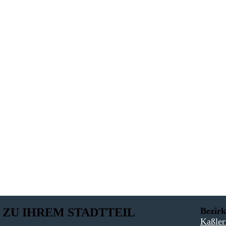
auf-folgenden Wochenende in Ihrer Region wichtig werden. Immer am F
nschutzerklärung
zu.
 ZU IHREM STADTTEIL
Bezirk
Kaßler