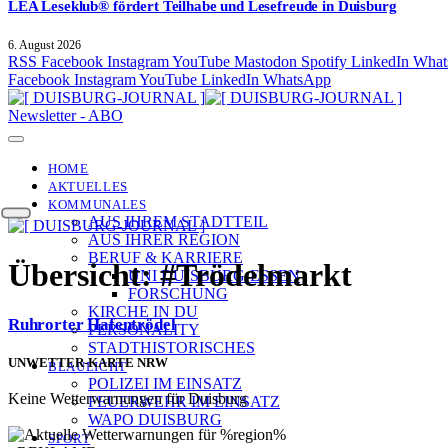
LEA Leseklub® fördert Teilhabe und Lesefreude in Duisburg
6. August 2026
RSS
Facebook
Instagram
YouTube
Mastodon
Spotify
LinkedIn
What
Facebook
Instagram
YouTube
LinkedIn
WhatsApp
Newsletter - ABO
HOME
AKTUELLES
KOMMUNALES
AUS IHREM STADTTEIL
AUS IHRER REGION
BERUF & KARRIERE
Übersicht:
#Trödelmarkt
UNI DUISBURG-ESSEN
FORSCHUNG
KIRCHE IN DU
Ruhrorter Hafentrödel
PERSONALITY
STADTHISTORISCHES
UNWETTER-KARTE NRW
BLAULICHT
POLIZEI IM EINSATZ
Keine Wetterwarnungen für Duisburg
FEUERWEHR IM EINSATZ
WAPO DUISBURG
SPORT