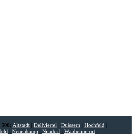
reitagmorgen kostenlos in Ihrem E-Mail-Postfach.
 500:
Altstadt
|
Dellviertel
|
Duissern
|
Hochfeld
|
feld
|
Neuenkamp
|
Neudorf
|
Wanheimerort
|