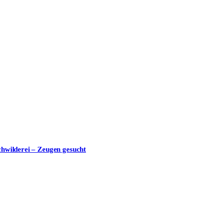
nschutzerklärung
zu.
chwilderei – Zeugen gesucht