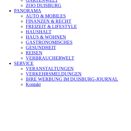
GARTENWELT
ZOO DUISBURG
PANORAMA
AUTO & MOBILES
FINANZEN & RECHT
FREIZEIT & LIFESTYLE
HAUSHALT
HAUS & WOHNEN
GASTRONOMISCHES
GESUNDHEIT
REISEN
VERBRAUCHERWELT
SERVICE
VERANSTALTUNGEN
VERKEHRSMELDUNGEN
IHRE WERBUNG IM DUISBURG-JOURNAL
Kontakt
[ DUISBURG - Journal ] - NEWSLETTER
In unserem Newsletter erhalten Sie fünf Themen, die bis zum dar