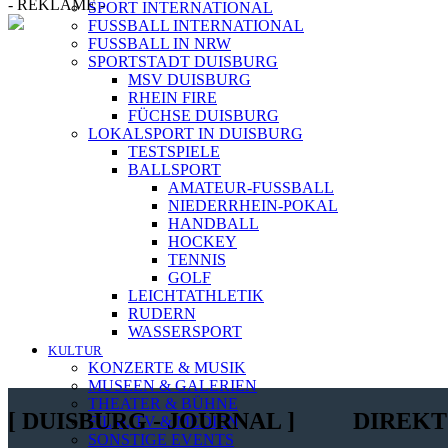
- REKLAME -
SPORT INTERNATIONAL
FUSSBALL INTERNATIONAL
FUSSBALL IN NRW
SPORTSTADT DUISBURG
MSV DUISBURG
[ DUISBURG - Journal ] - NEWSLETTER
RHEIN FIRE
FÜCHSE DUISBURG
LOKALSPORT IN DUISBURG
TESTSPIELE
In unserem Newsletter erhalten Sie fünf Themen, die bis zum dar
BALLSPORT
AMATEUR-FUSSBALL
NIEDERRHEIN-POKAL
HANDBALL
HOCKEY
TENNIS
Mit meiner Anmeldung zum Newsletter stimme ich der
Date
GOLF
LEICHTATHLETIK
RUDERN
WASSERSPORT
KULTUR
KONZERTE & MUSIK
MUSEEN & GALERIEN
THEATER & BÜHNE
[ DUISBURG - JOURNAL ]
DIREKT
FILM, TV & MEDIEN
SONSTIGE EVENTS