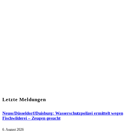
In unserem Newsletter erhalten Sie fünf Themen, die bis zum
darauf-folgenden Wochenende in Ihrer Region wichtig werden.
Immer am Freitagmorgen kostenlos in Ihrem E-Mail-Postfach.
Mit meiner Anmeldung zum Newsletter stimme ich
der
Datenschutzerklärung
zu.
Letzte Meldungen
Neuss/Düsseldorf/Duisburg: Wasserschutzpolizei ermittelt wegen
Fischwilderei – Zeugen gesucht
6. August 2026