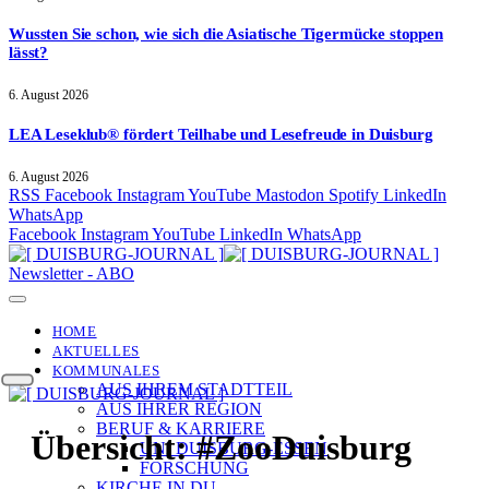
Wussten Sie schon, wie sich die Asiatische Tigermücke stoppen
lässt?
6. August 2026
LEA Leseklub® fördert Teilhabe und Lesefreude in Duisburg
6. August 2026
RSS
Facebook
Instagram
YouTube
Mastodon
Spotify
LinkedIn
WhatsApp
Facebook
Instagram
YouTube
LinkedIn
WhatsApp
Newsletter - ABO
HOME
AKTUELLES
KOMMUNALES
AUS IHREM STADTTEIL
AUS IHRER REGION
BERUF & KARRIERE
Übersicht:
#ZooDuisburg
UNI DUISBURG-ESSEN
FORSCHUNG
KIRCHE IN DU