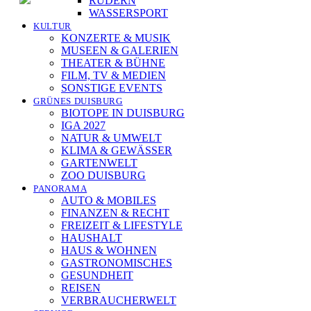
RUDERN
WASSERSPORT
KULTUR
KONZERTE & MUSIK
[ DUISBURG - Journal ] -
MUSEEN & GALERIEN
THEATER & BÜHNE
NEWSLETTER
FILM, TV & MEDIEN
SONSTIGE EVENTS
GRÜNES DUISBURG
In unserem Newsletter erhalten Sie fünf Themen, die bis
BIOTOPE IN DUISBURG
zum darauf-folgenden Wochenende in Ihrer Region
IGA 2027
wichtig werden. Immer am Freitagmorgen kostenlos in
NATUR & UMWELT
Ihrem E-Mail-Postfach.
KLIMA & GEWÄSSER
GARTENWELT
ZOO DUISBURG
PANORAMA
AUTO & MOBILES
FINANZEN & RECHT
Mit meiner Anmeldung zum Newsletter stimme
FREIZEIT & LIFESTYLE
HAUSHALT
ich der
Datenschutzerklärung
zu.
HAUS & WOHNEN
GASTRONOMISCHES
GESUNDHEIT
REISEN
VERBRAUCHERWELT