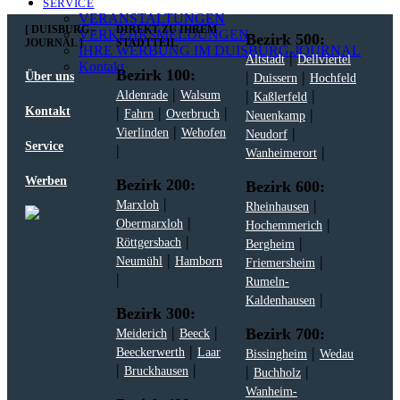
SERVICE
VERANSTALTUNGEN
[ DUISBURG -
DIREKT ZU IHREM
VERKEHRSMELDUNGEN
Bezirk 500:
JOURNAL ]
STADTTEIL
IHRE WERBUNG IM DUISBURG-JOURNAL
|
Altstadt
Dellviertel
Kontakt
Bezirk 100:
|
|
Über uns
Duissern
Hochfeld
|
|
|
Aldenrade
Walsum
Kaßlerfeld
|
|
|
Kontakt
|
Fahrn
Overbruch
Neuenkamp
|
|
Vierlinden
Wehofen
Neudorf
Service
|
|
Wanheimerort
Werben
Bezirk 200:
Bezirk 600:
|
|
Marxloh
Rheinhausen
|
|
Obermarxloh
Hochemmerich
|
|
Röttgersbach
Bergheim
|
|
Neumühl
Hamborn
Friemersheim
|
Rumeln-
|
Kaldenhausen
Bezirk 300:
|
|
Bezirk 700:
Meiderich
Beeck
|
|
Beeckerwerth
Laar
Bissingheim
Wedau
|
|
|
|
Bruckhausen
Buchholz
Wanheim-