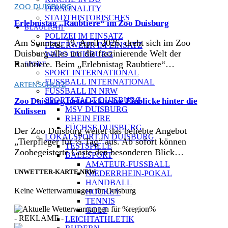
ZOO DUISBURG
PERSONALITY
STADTHISTORISCHES
Erlebnistag „Raubtiere“ im Zoo Duisburg
BLAULICHT
POLIZEI IM EINSATZ
Am Sonntag, 19. April 2026, dreht sich im Zoo
FEUERWEHR IM EINSATZ
Duisburg alles um die faszinierende Welt der
WAPO DUISBURG
Raubtiere. Beim „Erlebnistag Raubtiere“…
SPORT
SPORT INTERNATIONAL
FUSSBALL INTERNATIONAL
ARTENSCHUTZ
FUSSBALL IN NRW
SPORTSTADT DUISBURG
Zoo Duisburg bietet exklusive Einblicke hinter die
MSV DUISBURG
Kulissen
RHEIN FIRE
FÜCHSE DUISBURG
Der Zoo Duisburg weitet das beliebte Angebot
LOKALSPORT IN DUISBURG
„Tierpfleger für ½ Tag“ aus. Ab sofort können
TESTSPIELE
Zoobegeisterte Gäste den besonderen Blick…
BALLSPORT
AMATEUR-FUSSBALL
UNWETTER-KARTE NRW
NIEDERRHEIN-POKAL
HANDBALL
Keine Wetterwarnungen für Duisburg
HOCKEY
TENNIS
GOLF
- REKLAME -
LEICHTATHLETIK