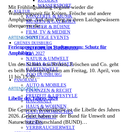
RUDERN
WASSERSPORT
Mit Frühlingsanfang beginnt wieder die
KULTUR
Wanderungszeit für Kröten, Frösche und andere
KONZERTE & MUSIK
Amphibien. Auf dem Weg zu ihren Laichgewässern
MUSEEN & GALERIEN
überqueren die…
THEATER & BÜHNE
FILM, TV & MEDIEN
ARTENSCHUTZ
SONSTIGE EVENTS
GRÜNES DUISBURG
Ferienprogramm im Stadtmuseum: Schutz für
BIOTOPE IN DUISBURG
Amphibien
IGA 2027
NATUR & UMWELT
KLIMA & GEWÄSSER
Um den Schutz von Kröten, Fröschen und Co. geht
GARTENWELT
es beim Ferienprogramm am Freitag, 10. April, von
ZOO DUISBURG
11 bis 15.30…
PANORAMA
AUTO & MOBILES
ARTENSCHUTZ
FINANZEN & RECHT
FREIZEIT & LIFESTYLE
Libelle des Jahres 2026
HAUSHALT
HAUS & WOHNEN
Die Gemeine Winterlibelle ist die Libelle des Jahres
GASTRONOMISCHES
2026. Gekürt haben sie der Bund für Umwelt und
GESUNDHEIT
Naturschutz Deutschland (BUND)…
REISEN
VERBRAUCHERWELT