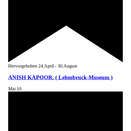
Hervorgehoben
24.April
-
30.August
ANISH KAPOOR. ( Lehmbruck-Museum )
Mai
10