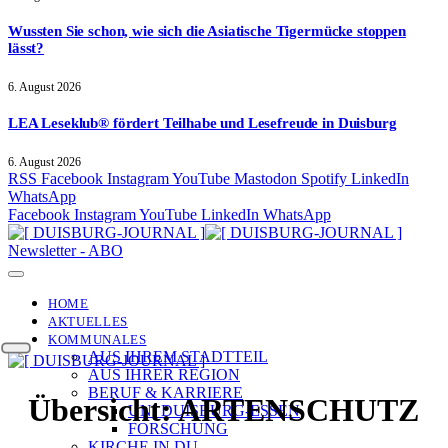
Wussten Sie schon, wie sich die Asiatische Tigermücke stoppen
lässt?
6. August 2026
LEA Leseklub® fördert Teilhabe und Lesefreude in Duisburg
6. August 2026
RSS
Facebook
Instagram
YouTube
Mastodon
Spotify
LinkedIn
WhatsApp
Facebook
Instagram
YouTube
LinkedIn
WhatsApp
Newsletter - ABO
HOME
AKTUELLES
KOMMUNALES
AUS IHREM STADTTEIL
AUS IHRER REGION
BERUF & KARRIERE
Übersicht:
ARTENSCHUTZ
UNI DUISBURG-ESSEN
FORSCHUNG
KIRCHE IN DU