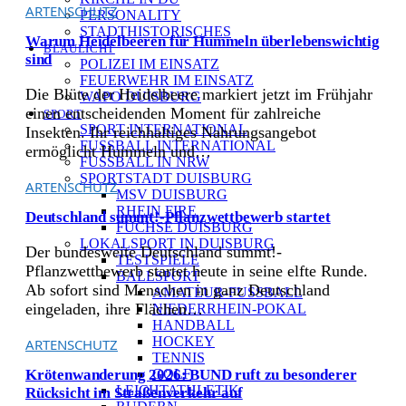
ARTENSCHUTZ
PERSONALITY
STADTHISTORISCHES
Warum Heidelbeeren für Hummeln überlebenswichtig
BLAULICHT
sind
POLIZEI IM EINSATZ
FEUERWEHR IM EINSATZ
Die Blüte der Heidelbeere markiert jetzt im Frühjahr
WAPO DUISBURG
einen entscheidenden Moment für zahlreiche
SPORT
SPORT INTERNATIONAL
Insekten. Ihr reichhaltiges Nahrungsangebot
FUSSBALL INTERNATIONAL
ermöglicht Hummeln und…
FUSSBALL IN NRW
SPORTSTADT DUISBURG
ARTENSCHUTZ
MSV DUISBURG
RHEIN FIRE
Deutschland summt!-Pflanzwettbewerb startet
FÜCHSE DUISBURG
LOKALSPORT IN DUISBURG
Der bundesweite Deutschland summt!-
TESTSPIELE
Pflanzwettbewerb startet heute in seine elfte Runde.
BALLSPORT
Ab sofort sind Menschen in ganz Deutschland
AMATEUR-FUSSBALL
eingeladen, ihre Flächen…
NIEDERRHEIN-POKAL
HANDBALL
HOCKEY
ARTENSCHUTZ
TENNIS
GOLF
Krötenwanderung 2026: BUND ruft zu besonderer
LEICHTATHLETIK
Rücksicht im Straßenverkehr auf