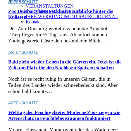
ARTENSCHUTZ
SERVICE
VERANSTALTUNGEN
Zoo Duisburg bietet exklusive Einblicke hinter die
VERKEHRSMELDUNGEN
IHRE WERBUNG IM DUISBURG-JOURNAL
Kulissen
Kontakt
Der Zoo Duisburg weitet das beliebte Angebot
„Tierpfleger für ½ Tag“ aus. Ab sofort können
Zoobegeisterte Gäste den besonderen Blick…
ARTENSCHUTZ
Bald zieht wieder Leben in die Gärten ein. Jetzt ist die
Zeit, um Platz für den Nachbarn Spatz zu schaffen
Noch ist es recht ruhig in unseren Gärten, die in
Teilen des Landes wieder schneebedeckt sind. Aber
schon bald könnte…
ARTENSCHUTZ
Welttag der Feuchtgebiete: Moderne Zoos zeigen wie
Artenschutz in Feuchtlebensräumen funktioniert
Moore, Flussauen, Mangroven oder das Wattemeer: