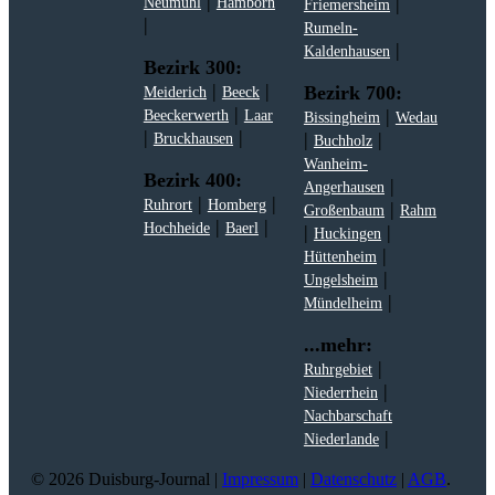
|
|
Neumühl
Hamborn
Friemersheim
|
Rumeln-
|
Kaldenhausen
Bezirk 300:
|
|
Bezirk 700:
Meiderich
Beeck
|
|
Beeckerwerth
Laar
Bissingheim
Wedau
|
|
|
|
Bruckhausen
Buchholz
Wanheim-
Bezirk 400:
|
Angerhausen
|
|
Ruhrort
Homberg
|
Großenbaum
Rahm
|
|
Hochheide
Baerl
|
|
Huckingen
|
Hüttenheim
|
Ungelsheim
|
Mündelheim
...mehr:
|
Ruhrgebiet
|
Niederrhein
Nachbarschaft
|
Niederlande
© 2026 Duisburg-Journal |
Impressum
|
Datenschutz
|
AGB
.