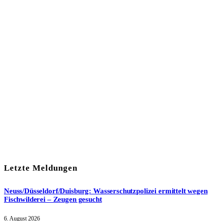
In unserem Newsletter erhalten Sie fünf Themen, die bis zum
darauf-folgenden Wochenende in Ihrer Region wichtig werden.
Immer am Freitagmorgen kostenlos in Ihrem E-Mail-Postfach.
Mit meiner Anmeldung zum Newsletter stimme ich
der
Datenschutzerklärung
zu.
Letzte Meldungen
Neuss/Düsseldorf/Duisburg: Wasserschutzpolizei ermittelt wegen
Fischwilderei – Zeugen gesucht
6. August 2026