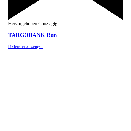
Hervorgehoben
Ganztägig
TARGOBANK Run
Kalender anzeigen
[ DUISBURG - Journal ] -
NEWSLETTER
In unserem Newsletter erhalten Sie fünf Themen, die bis
zum darauf-folgenden Wochenende in Ihrer Region
wichtig werden. Immer am Freitagmorgen kostenlos in
Ihrem E-Mail-Postfach.