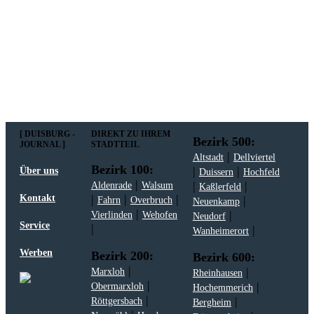
Mit meiner Anmeldung zum Newsletter stimme
ich der
Datenschutzerklärung
zu.
[ DUISBURG -
DIREKT ZU IHREM
Bezirk 500:
JOURNAL ]
STADTTEIL
|
Altstadt
Dellviertel
Bezirk 100:
|
|
Über uns
Duissern
Hochfeld
|
|
|
Aldenrade
Walsum
Kaßlerfeld
|
|
|
Kontakt
|
Fahrn
Overbruch
Neuenkamp
|
|
Vierlinden
Wehofen
Neudorf
Service
|
|
Wanheimerort
Werben
Bezirk 200:
Bezirk 600:
|
|
Marxloh
Rheinhausen
|
|
Obermarxloh
Hochemmerich
|
|
Röttgersbach
Bergheim