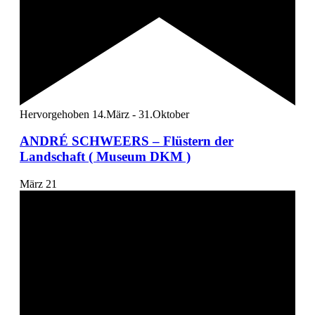
Hervorgehoben
14.März
-
31.Oktober
ANDRÉ SCHWEERS – Flüstern der
Landschaft ( Museum DKM )
März
21