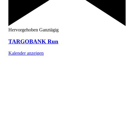
Hervorgehoben
Ganztägig
TARGOBANK Run
Kalender anzeigen
[ DUISBURG - Journal ] -
NEWSLETTER
In unserem Newsletter erhalten Sie fünf Themen, die bis
zum darauf-folgenden Wochenende in Ihrer Region
wichtig werden. Immer am Freitagmorgen kostenlos in
Ihrem E-Mail-Postfach.