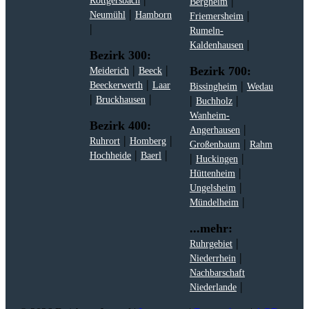
|
Röttgersbach
Bergheim
|
|
Neumühl
Hamborn
Friemersheim
|
Rumeln-
|
Kaldenhausen
Bezirk 300:
|
|
Bezirk 700:
Meiderich
Beeck
|
|
Beeckerwerth
Laar
Bissingheim
Wedau
|
|
|
|
Bruckhausen
Buchholz
Wanheim-
Bezirk 400:
|
Angerhausen
|
|
Ruhrort
Homberg
|
Großenbaum
Rahm
|
|
Hochheide
Baerl
|
|
Huckingen
|
Hüttenheim
|
Ungelsheim
|
Mündelheim
...mehr:
|
Ruhrgebiet
|
Niederrhein
Nachbarschaft
|
Niederlande