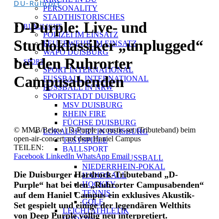
DU-Ruhrort
PERSONALITY
STADTHISTORISCHES
D-Purple: Live- und
BLAULICHT
POLIZEI IM EINSATZ
Studioklassiker „unplugged“
FEUERWEHR IM EINSATZ
WAPO DUISBURG
bei den Ruhrorter
SPORT
SPORT INTERNATIONAL
Campusabenden
FUSSBALL INTERNATIONAL
FUSSBALL IN NRW
SPORTSTADT DUISBURG
MSV DUISBURG
RHEIN FIRE
FÜCHSE DUISBURG
© MMB/Below | D-Purple acoustic-set (Tributeband) beim
LOKALSPORT IN DUISBURG
open-air-concert auf dem Haniel Campus
TESTSPIELE
TEILEN:
BALLSPORT
Facebook
LinkedIn
WhatsApp
Email
AMATEUR-FUSSBALL
NIEDERRHEIN-POKAL
Die Duisburger Hardrock-Tributeband „D-
HANDBALL
Purple“ hat bei den „Ruhrorter Campusabenden“
HOCKEY
TENNIS
auf dem Haniel Campus ein exklusives Akustik-
GOLF
Set gespielt und einige der legendären Welthits
LEICHTATHLETIK
von Deep Purple völlig neu interpretiert.