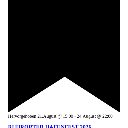
Hervorgehoben
21.August @ 15:00
-
24.August @ 22:00
RUHRORTER HAFENFEST 2026