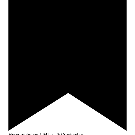
Hervorgehoben
1.März
-
30.September