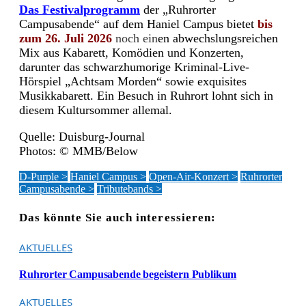
Das Festivalprogramm
der „Ruhrorter
Campusabende“ auf dem Haniel Campus bietet
bis
zum 26. Juli 2026
noch
ein
en abwechslungsreichen
Mix aus Kabarett, Komödien und Konzerten,
darunter das schwarzhumorige Kriminal-Live-
Hörspiel „Achtsam Morden“ sowie exquisites
Musikkabarett. Ein Besuch in Ruhrort lohnt sich in
diesem Kultursommer allemal.
Quelle: Duisburg-Journal
Photos: © MMB/Below
D-Purple >
Haniel Campus >
Open-Air-Konzert >
Ruhrorter
Campusabende >
Tributebands >
Das könnte Sie auch interessieren:
AKTUELLES
Ruhrorter Campusabende begeistern Publikum
AKTUELLES