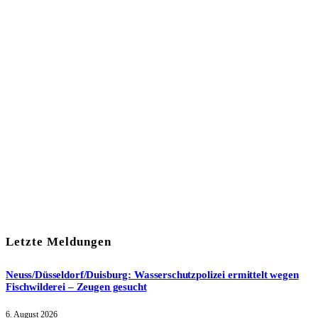
In unserem Newsletter erhalten Sie fünf Themen, die bis zum
darauf-folgenden Wochenende in Ihrer Region wichtig werden.
Immer am Freitagmorgen kostenlos in Ihrem E-Mail-Postfach.
Mit meiner Anmeldung zum Newsletter stimme ich
der
Datenschutzerklärung
zu.
Letzte Meldungen
Neuss/Düsseldorf/Duisburg: Wasserschutzpolizei ermittelt wegen
Fischwilderei – Zeugen gesucht
6. August 2026