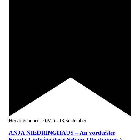
Hervorgehoben
10.Mai
-
13.September
ANJA NIEDRINGHAUS – An vorderster
Front ( Ludwiggalerie Schloss Oberhausen )