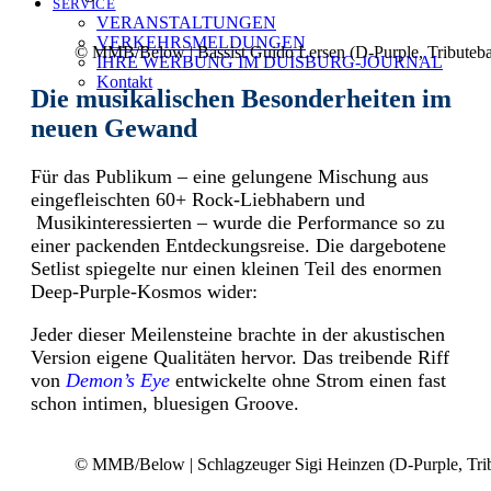
SERVICE
VERANSTALTUNGEN
VERKEHRSMELDUNGEN
© MMB/Below | Bassist Guido Lersen (D-Purple, Tributeb
IHRE WERBUNG IM DUISBURG-JOURNAL
Kontakt
Die musikalischen Besonderheiten im
neuen Gewand
Für das Publikum – eine gelungene Mischung aus
eingefleischten 60+ Rock-Liebhabern und
Musikinteressierten – wurde die Performance so zu
einer packenden Entdeckungsreise. Die dargebotene
Setlist spiegelte nur einen kleinen Teil des enormen
Deep-Purple-Kosmos wider:
Jeder dieser Meilensteine brachte in der akustischen
Version eigene Qualitäten hervor. Das treibende Riff
von
Demon’s Eye
entwickelte ohne Strom einen fast
schon intimen, bluesigen Groove.
© MMB/Below | Schlagzeuger Sigi Heinzen (D-Purple, Tri