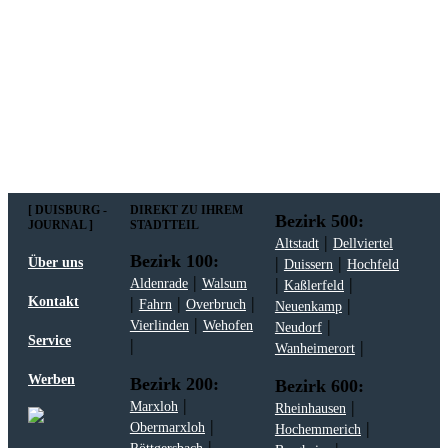
Mit meiner Anmeldung zum Newsletter stimme
ich der
Datenschutzerklärung
zu.
[ DUISBURG -
DIREKT ZU IHREM
Bezirk 500:
JOURNAL ]
STADTTEIL
|
Altstadt
Dellviertel
Bezirk 100:
|
|
Über uns
Duissern
Hochfeld
|
|
|
Aldenrade
Walsum
Kaßlerfeld
|
|
|
Kontakt
|
Fahrn
Overbruch
Neuenkamp
|
|
Vierlinden
Wehofen
Neudorf
Service
|
|
Wanheimerort
Werben
Bezirk 200:
Bezirk 600:
|
|
Marxloh
Rheinhausen
|
|
Obermarxloh
Hochemmerich
|