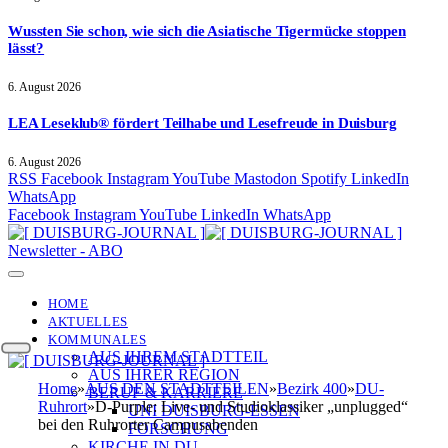
Wussten Sie schon, wie sich die Asiatische Tigermücke stoppen
lässt?
6. August 2026
LEA Leseklub® fördert Teilhabe und Lesefreude in Duisburg
6. August 2026
RSS
Facebook
Instagram
YouTube
Mastodon
Spotify
LinkedIn
WhatsApp
Facebook
Instagram
YouTube
LinkedIn
WhatsApp
Newsletter - ABO
HOME
AKTUELLES
KOMMUNALES
AUS IHREM STADTTEIL
AUS IHRER REGION
Home
»
AUS DEN STADTTEILEN
»
Bezirk 400
»
DU-
BERUF & KARRIERE
Ruhrort
»
D-Purple: Live- und Studioklassiker „unplugged“
UNI DUISBURG-ESSEN
bei den Ruhrorter Campusabenden
FORSCHUNG
KIRCHE IN DU