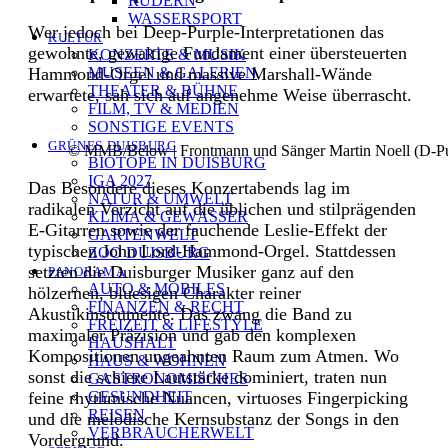
RUDERN
WASSERSPORT
Wer jedoch bei Deep-Purple-Interpretationen das
KULTUR
gewohnte, gewaltige Fundament einer übersteuerten
KONZERTE & MUSIK
Hammond-Orgel und massive Marshall-Wände
MUSEEN & GALERIEN
THEATER & BÜHNE
erwartete, sah sich auf angenehme Weise überrascht.
FILM, TV & MEDIEN
SONSTIGE EVENTS
GRÜNES DUISBURG
© MMB/Below | Frontmann und Sänger Martin Noell (D-Pur
BIOTOPE IN DUISBURG
IGA 2027
Das Besondere dieses Konzertabends lag im
NATUR & UMWELT
radikalen Verzicht auf die üblichen und stilprägenden
KLIMA & GEWÄSSER
E-Gitarren sowie der fauchende Leslie-Effekt der
GARTENWELT
typischen John Lord-Hammond-Orgel. Stattdessen
ZOO DUISBURG
setzten die Duisburger Musiker ganz auf den
PANORAMA
AUTO & MOBILES
hölzernen, bluesigen Charakter reiner
FINANZEN & RECHT
Akustikinstrumente. Das zwang die Band zu
FREIZEIT & LIFESTYLE
maximaler Präzision und gab den komplexen
HAUSHALT
Kompositionen ungeahnten Raum zum Atmen. Wo
HAUS & WOHNEN
sonst die schiere Lautstärke dominiert, traten nun
GASTRONOMISCHES
feine rhythmische Nuancen, virtuoses Fingerpicking
GESUNDHEIT
REISEN
und die melodische Kernsubstanz der Songs in den
VERBRAUCHERWELT
Vordergrund.