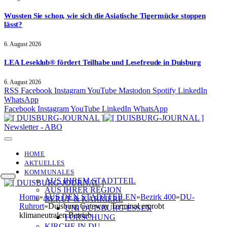
Wussten Sie schon, wie sich die Asiatische Tigermücke stoppen
lässt?
6. August 2026
LEA Leseklub® fördert Teilhabe und Lesefreude in Duisburg
6. August 2026
RSS
Facebook
Instagram
YouTube
Mastodon
Spotify
LinkedIn
WhatsApp
Facebook
Instagram
YouTube
LinkedIn
WhatsApp
Newsletter - ABO
HOME
AKTUELLES
KOMMUNALES
AUS IHREM STADTTEIL
AUS IHRER REGION
Home
»
AUS DEN STADTTEILEN
»
Bezirk 400
»
DU-
BERUF & KARRIERE
Ruhrort
»
Duisburg Gateway Terminal erprobt
UNI DUISBURG-ESSEN
klimaneutralen Betrieb
FORSCHUNG
KIRCHE IN DU