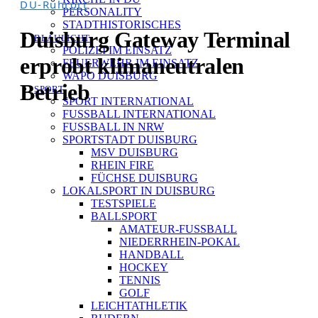
DU-Ruhrort
PERSONALITY
STADTHISTORISCHES
Duisburg Gateway Terminal
BLAULICHT
POLIZEI IM EINSATZ
erprobt klimaneutralen
FEUERWEHR IM EINSATZ
WAPO DUISBURG
Betrieb
SPORT
SPORT INTERNATIONAL
FUSSBALL INTERNATIONAL
FUSSBALL IN NRW
SPORTSTADT DUISBURG
MSV DUISBURG
RHEIN FIRE
FÜCHSE DUISBURG
LOKALSPORT IN DUISBURG
TESTSPIELE
BALLSPORT
AMATEUR-FUSSBALL
NIEDERRHEIN-POKAL
HANDBALL
HOCKEY
TENNIS
GOLF
LEICHTATHLETIK