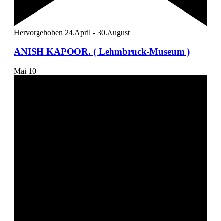
Hervorgehoben
24.April
-
30.August
ANISH KAPOOR. ( Lehmbruck-Museum )
Mai
10