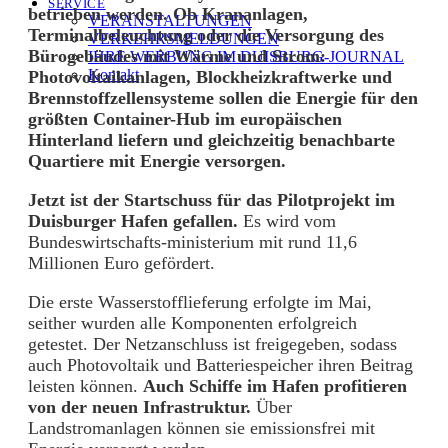
SERVICE
betrieben werden. Ob Krananlagen,
VERANSTALTUNGEN
Terminalbeleuchtung oder die Versorgung des
VERKEHRSMELDUNGEN
Bürogebäudes mit Wärme und Strom:
IHRE WERBUNG IM DUISBURG-JOURNAL
Kontakt
Photovoltaikanlagen, Blockheizkraftwerke und
Brennstoffzellensysteme sollen die Energie für den
größten Container-Hub im europäischen
Hinterland liefern und gleichzeitig benachbarte
Quartiere mit Energie versorgen.
Jetzt ist der Startschuss für das Pilotprojekt im
Duisburger Hafen gefallen.
Es wird vom
Bundeswirtschafts-ministerium mit rund 11,6
Millionen Euro gefördert.
Die erste Wasserstofflieferung erfolgte im Mai,
seither wurden alle Komponenten erfolgreich
getestet. Der Netzanschluss ist freigegeben, sodass
auch Photovoltaik und Batteriespeicher ihren Beitrag
leisten können.
Auch Schiffe im Hafen profitieren
von der neuen Infrastruktur.
Über
Landstromanlagen können sie emissionsfrei mit