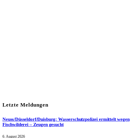
In unserem Newsletter erhalten Sie fünf Themen, die bis zum
darauf-folgenden Wochenende in Ihrer Region wichtig werden.
Immer am Freitagmorgen kostenlos in Ihrem E-Mail-Postfach.
Mit meiner Anmeldung zum Newsletter stimme ich
der
Datenschutzerklärung
zu.
Letzte Meldungen
Neuss/Düsseldorf/Duisburg: Wasserschutzpolizei ermittelt wegen
Fischwilderei – Zeugen gesucht
6. August 2026