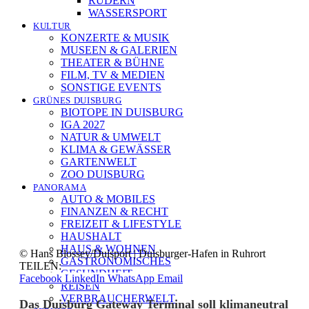
RUDERN
WASSERSPORT
KULTUR
KONZERTE & MUSIK
MUSEEN & GALERIEN
THEATER & BÜHNE
FILM, TV & MEDIEN
SONSTIGE EVENTS
GRÜNES DUISBURG
BIOTOPE IN DUISBURG
IGA 2027
NATUR & UMWELT
KLIMA & GEWÄSSER
GARTENWELT
ZOO DUISBURG
PANORAMA
AUTO & MOBILES
FINANZEN & RECHT
FREIZEIT & LIFESTYLE
HAUSHALT
HAUS & WOHNEN
© Hans Blossey/Duisport | Duisburger-Hafen in Ruhrort
GASTRONOMISCHES
TEILEN:
GESUNDHEIT
Facebook
LinkedIn
WhatsApp
Email
REISEN
VERBRAUCHERWELT
Das Duisburg Gateway Terminal soll klimaneutral