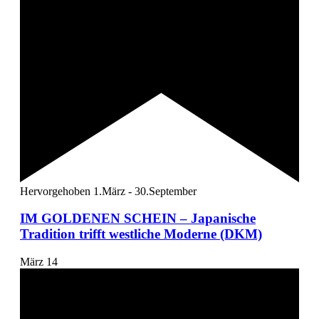
Hervorgehoben
1.März
-
30.September
IM GOLDENEN SCHEIN – Japanische
Tradition trifft westliche Moderne (DKM)
März
14