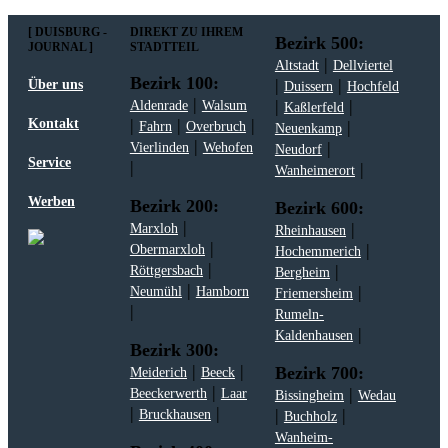
[ DUISBURG -
DIREKT ZU IHREM
Bezirk 500:
JOURNAL ]
STADTTEIL
|
Altstadt
Dellviertel
Bezirk 100:
|
|
Über uns
Duissern
Hochfeld
|
|
|
Aldenrade
Walsum
Kaßlerfeld
|
|
|
Kontakt
|
Fahrn
Overbruch
Neuenkamp
|
|
Vierlinden
Wehofen
Neudorf
Service
|
|
Wanheimerort
Werben
Bezirk 200:
Bezirk 600:
|
|
Marxloh
Rheinhausen
|
|
Obermarxloh
Hochemmerich
|
|
Röttgersbach
Bergheim
|
|
Neumühl
Hamborn
Friemersheim
|
Rumeln-
|
Kaldenhausen
Bezirk 300:
|
|
Bezirk 700:
Meiderich
Beeck
|
|
Beeckerwerth
Laar
Bissingheim
Wedau
|
|
|
|
Bruckhausen
Buchholz
Wanheim-