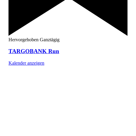
Hervorgehoben
Ganztägig
TARGOBANK Run
Kalender anzeigen
[ DUISBURG - Journal ] -
NEWSLETTER
In unserem Newsletter erhalten Sie fünf Themen, die bis
zum darauf-folgenden Wochenende in Ihrer Region
wichtig werden. Immer am Freitagmorgen kostenlos in
Ihrem E-Mail-Postfach.