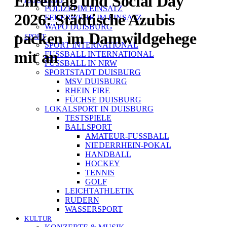
Ehrentag und Social Day
POLIZEI IM EINSATZ
2026: Städtische Azubis
FEUERWEHR IM EINSATZ
WAPO DUISBURG
packen im Damwildgehege
SPORT
SPORT INTERNATIONAL
mit an
FUSSBALL INTERNATIONAL
FUSSBALL IN NRW
SPORTSTADT DUISBURG
MSV DUISBURG
RHEIN FIRE
FÜCHSE DUISBURG
LOKALSPORT IN DUISBURG
TESTSPIELE
BALLSPORT
AMATEUR-FUSSBALL
NIEDERRHEIN-POKAL
HANDBALL
HOCKEY
TENNIS
GOLF
LEICHTATHLETIK
RUDERN
WASSERSPORT
KULTUR