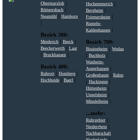
|
|
Obermarxloh
Hochemmerich
|
|
Röttgersbach
Bergheim
|
|
Neumühl
Hamborn
Friemersheim
|
Rumeln-
|
Kaldenhausen
Bezirk 300:
|
|
Bezirk 700:
Meiderich
Beeck
|
|
Beeckerwerth
Laar
Bissingheim
Wedau
|
|
|
|
Bruckhausen
Buchholz
Wanheim-
Bezirk 400:
|
Angerhausen
|
|
Ruhrort
Homberg
|
Großenbaum
Rahm
|
|
Hochheide
Baerl
|
|
Huckingen
|
Hüttenheim
|
Ungelsheim
|
Mündelheim
...mehr:
|
Ruhrgebiet
|
Niederrhein
Nachbarschaft
|
Niederlande