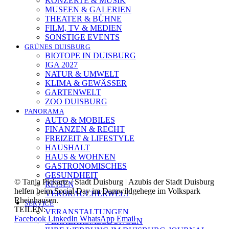
KONZERTE & MUSIK
MUSEEN & GALERIEN
THEATER & BÜHNE
FILM, TV & MEDIEN
SONSTIGE EVENTS
GRÜNES DUISBURG
BIOTOPE IN DUISBURG
IGA 2027
NATUR & UMWELT
KLIMA & GEWÄSSER
GARTENWELT
ZOO DUISBURG
PANORAMA
AUTO & MOBILES
FINANZEN & RECHT
FREIZEIT & LIFESTYLE
HAUSHALT
HAUS & WOHNEN
GASTRONOMISCHES
GESUNDHEIT
© Tanja Pickartz / Stadt Duisburg | Azubis der Stadt Duisburg
REISEN
helfen beim Social Day im Damwildgehege im Volkspark
VERBRAUCHERWELT
Rheinhausen.
SERVICE
TEILEN:
VERANSTALTUNGEN
Facebook
LinkedIn
WhatsApp
Email
VERKEHRSMELDUNGEN