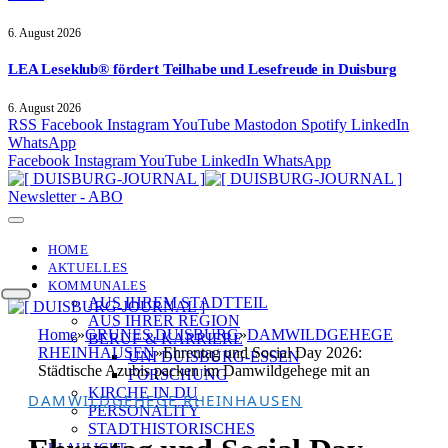
6. August 2026
LEA Leseklub® fördert Teilhabe und Lesefreude in Duisburg
6. August 2026
RSS
Facebook
Instagram
YouTube
Mastodon
Spotify
LinkedIn
WhatsApp
Facebook
Instagram
YouTube
LinkedIn
WhatsApp
Newsletter - ABO
HOME
AKTUELLES
KOMMUNALES
AUS IHREM STADTTEIL
AUS IHRER REGION
Home
»
GRÜNES DUISBURG
»
DAMWILDGEHEGE
BERUF & KARRIERE
RHEINHAUSEN
»
Ehrentag und Social Day 2026:
UNI DUISBURG-ESSEN
Städtische Azubis packen im Damwildgehege mit an
FORSCHUNG
KIRCHE IN DU
DAMWILDGEHEGE RHEINHAUSEN
PERSONALITY
STADTHISTORISCHES
BLAULICHT