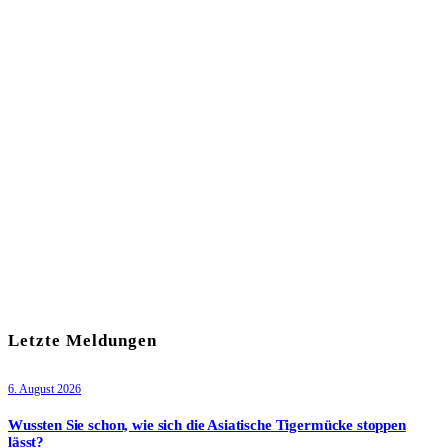
In unserem Newsletter erhalten Sie fünf Themen, die bis zum
darauf-folgenden Wochenende in Ihrer Region wichtig werden.
Immer am Freitagmorgen kostenlos in Ihrem E-Mail-Postfach.
Mit meiner Anmeldung zum Newsletter stimme ich
der
Datenschutzerklärung
zu.
Letzte Meldungen
6. August 2026
Wussten Sie schon, wie sich die Asiatische Tigermücke stoppen
lässt?