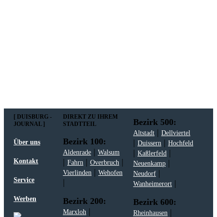
Mit meiner Anmeldung zum Newsletter stimme
ich der
Datenschutzerklärung
zu.
[ DUISBURG -
DIREKT ZU IHREM
Bezirk 500:
JOURNAL ]
STADTTEIL
|
Altstadt
Dellviertel
Bezirk 100:
|
|
Über uns
Duissern
Hochfeld
|
|
|
Aldenrade
Walsum
Kaßlerfeld
|
|
|
Kontakt
|
Fahrn
Overbruch
Neuenkamp
|
|
Vierlinden
Wehofen
Neudorf
Service
|
|
Wanheimerort
Werben
Bezirk 200:
Bezirk 600:
|
|
Marxloh
Rheinhausen