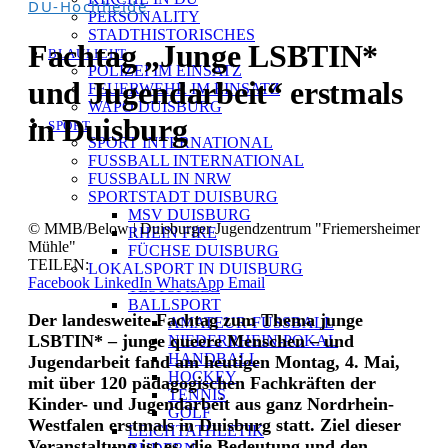
DU-Hochheide
PERSONALITY
STADTHISTORISCHES
Fachtag „Junge LSBTIN*
BLAULICHT
POLIZEI IM EINSATZ
und Jugendarbeit“ erstmals
FEUERWEHR IM EINSATZ
WAPO DUISBURG
in Duisburg
SPORT
SPORT INTERNATIONAL
FUSSBALL INTERNATIONAL
FUSSBALL IN NRW
SPORTSTADT DUISBURG
MSV DUISBURG
© MMB/Below | Duisburger Jugendzentrum "Friemersheimer
RHEIN FIRE
Mühle"
FÜCHSE DUISBURG
TEILEN:
LOKALSPORT IN DUISBURG
Facebook
LinkedIn
WhatsApp
Email
TESTSPIELE
BALLSPORT
Der landesweite Fachtag zum Thema junge
AMATEUR-FUSSBALL
LSBTIN* – junge queere Menschen – und
NIEDERRHEIN-POKAL
HANDBALL
Jugendarbeit fand am heutigen Montag, 4. Mai,
HOCKEY
mit über 120 pädagogischen Fachkräften der
TENNIS
Kinder- und Jugendarbeit aus ganz Nordrhein-
GOLF
Westfalen erstmals in Duisburg statt. Ziel dieser
LEICHTATHLETIK
Veranstaltung ist es, die Bedeutung und den