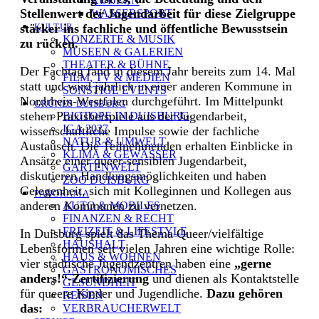
RUDERN
Stellenwert der Jugendarbeit für diese Zielgruppe
WASSERSPORT
stärker ins fachliche und öffentliche Bewusstsein
KULTUR
KONZERTE & MUSIK
zu rücken.
MUSEEN & GALERIEN
THEATER & BÜHNE
Der Fachtag fand in diesem Jahr bereits zum 14. Mal
FILM, TV & MEDIEN
statt und wird jährlich in einer anderen Kommune in
SONSTIGE EVENTS
Nordrhein-Westfalen durchgeführt. Im Mittelpunkt
GRÜNES DUISBURG
stehen Praxisbeispiele aus der Jugendarbeit,
BIOTOPE IN DUISBURG
IGA 2027
wissenschaftliche Impulse sowie der fachliche
NATUR & UMWELT
Austausch. Die Teilnehmenden erhalten Einblicke in
KLIMA & GEWÄSSER
Ansätze einer queer-sensiblen Jugendarbeit,
GARTENWELT
diskutieren Handlungsmöglichkeiten und haben
ZOO DUISBURG
Gelegenheit, sich mit Kolleginnen und Kollegen aus
PANORAMA
anderen Kommunen zu vernetzen.
AUTO & MOBILES
FINANZEN & RECHT
FREIZEIT & LIFESTYLE
In Duisburg spielt das Thema Queer/vielfältige
HAUSHALT
Lebensformen seit vielen Jahren eine wichtige Rolle:
HAUS & WOHNEN
vier städtische Jugendzentren haben eine
„gerne
GASTRONOMISCHES
anders!“-Zertifizierung
und dienen als Kontaktstelle
GESUNDHEIT
für queere Kinder und Jugendliche.
Dazu gehören
REISEN
das:
VERBRAUCHERWELT