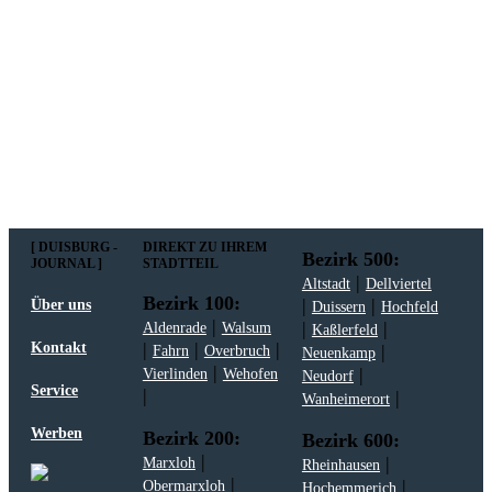
Mit meiner Anmeldung zum Newsletter stimme
ich der
Datenschutzerklärung
zu.
[ DUISBURG -
DIREKT ZU IHREM
Bezirk 500:
JOURNAL ]
STADTTEIL
|
Altstadt
Dellviertel
Bezirk 100:
|
|
Über uns
Duissern
Hochfeld
|
|
|
Aldenrade
Walsum
Kaßlerfeld
|
|
|
Kontakt
|
Fahrn
Overbruch
Neuenkamp
|
|
Vierlinden
Wehofen
Neudorf
Service
|
|
Wanheimerort
Werben
Bezirk 200:
Bezirk 600:
|
|
Marxloh
Rheinhausen
|
|
Obermarxloh
Hochemmerich