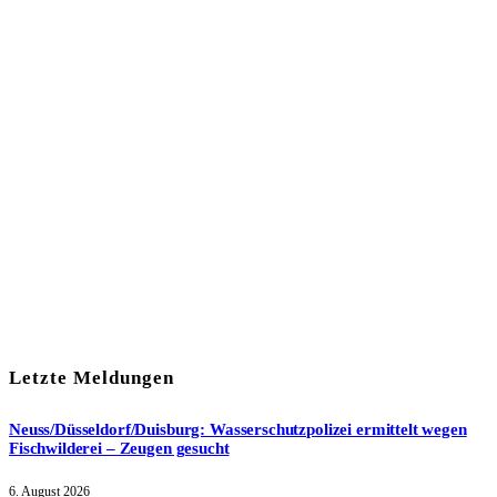
In unserem Newsletter erhalten Sie fünf Themen, die bis zum
darauf-folgenden Wochenende in Ihrer Region wichtig werden.
Immer am Freitagmorgen kostenlos in Ihrem E-Mail-Postfach.
Mit meiner Anmeldung zum Newsletter stimme ich
der
Datenschutzerklärung
zu.
Letzte Meldungen
Neuss/Düsseldorf/Duisburg: Wasserschutzpolizei ermittelt wegen
Fischwilderei – Zeugen gesucht
6. August 2026