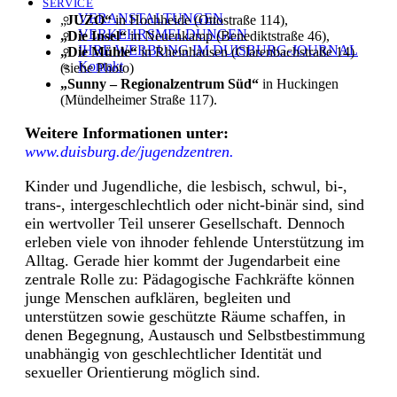
SERVICE
VERANSTALTUNGEN
„
JUZO“
in Hochheide (Ottostraße 114),
VERKEHRSMELDUNGEN
„Die Insel“
in Neuenkamp (Benediktstraße 46),
IHRE WERBUNG IM DUISBURG-JOURNAL
„Die Mühle“
in Rheinhausen (Clarenbachstraße 14)
Kontakt
(siehe Photo)
„Sunny – Regionalzentrum Süd“
in Huckingen
(Mündelheimer Straße 117).
Weitere Informationen unter:
www.duisburg.de/jugendzentren.
Kinder und Jugendliche, die lesbisch, schwul, bi-,
trans-, intergeschlechtlich oder nicht-binär sind, sind
ein wertvoller Teil unserer Gesellschaft. Dennoch
erleben viele von ihnoder fehlende Unterstützung im
Alltag. Gerade hier kommt der Jugendarbeit eine
zentrale Rolle zu: Pädagogische Fachkräfte können
junge Menschen aufklären, begleiten und
unterstützen sowie geschützte Räume schaffen, in
denen Begegnung, Austausch und Selbstbestimmung
unabhängig von geschlechtlicher Identität und
sexueller Orientierung möglich sind.