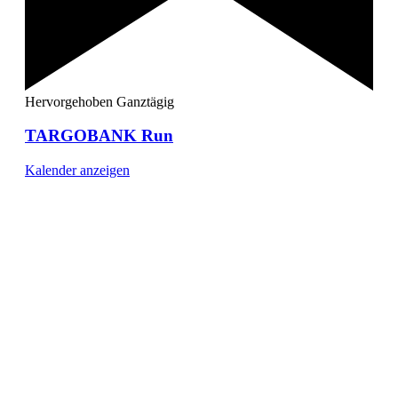
Hervorgehoben
Ganztägig
TARGOBANK Run
Kalender anzeigen
[ DUISBURG - Journal ] -
NEWSLETTER
In unserem Newsletter erhalten Sie fünf Themen, die bis
zum darauf-folgenden Wochenende in Ihrer Region
wichtig werden. Immer am Freitagmorgen kostenlos in
Ihrem E-Mail-Postfach.