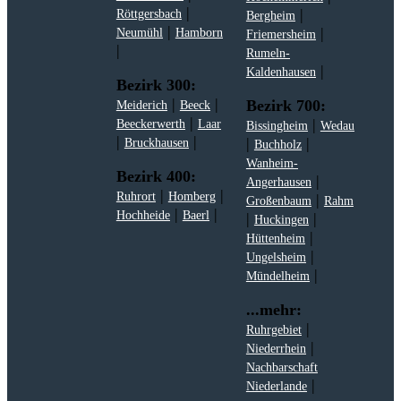
|
|
Röttgersbach
Bergheim
|
|
Neumühl
Hamborn
Friemersheim
|
Rumeln-
|
Kaldenhausen
Bezirk 300:
|
|
Bezirk 700:
Meiderich
Beeck
|
|
Beeckerwerth
Laar
Bissingheim
Wedau
|
|
|
|
Bruckhausen
Buchholz
Wanheim-
Bezirk 400:
|
Angerhausen
|
|
Ruhrort
Homberg
|
Großenbaum
Rahm
|
|
Hochheide
Baerl
|
|
Huckingen
|
Hüttenheim
|
Ungelsheim
|
Mündelheim
...mehr:
|
Ruhrgebiet
|
Niederrhein
Nachbarschaft
|
Niederlande