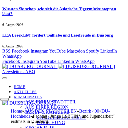
Wussten Sie schon, wie sich die Asiatische Tigermücke stoppen
lässt?
6. August 2026
LEA Leseklub® fördert Teilhabe und Lesefreude in Duisburg
6. August 2026
RSS
Facebook
Instagram
YouTube
Mastodon
Spotify
LinkedIn
WhatsApp
Facebook
Instagram
YouTube
LinkedIn
WhatsApp
Newsletter - ABO
HOME
AKTUELLES
KOMMUNALES
AUS IHREM STADTTEIL
AUS IHRER REGION
Home
»
AUS DEN STADTTEILEN
»
Bezirk 400
»
DU-
BERUF & KARRIERE
Hochheide
»
Fachtag „Junge LSBTIN* und Jugendarbeit“
UNI DUISBURG-ESSEN
erstmals in Duisburg
FORSCHUNG
KIRCHE IN DU