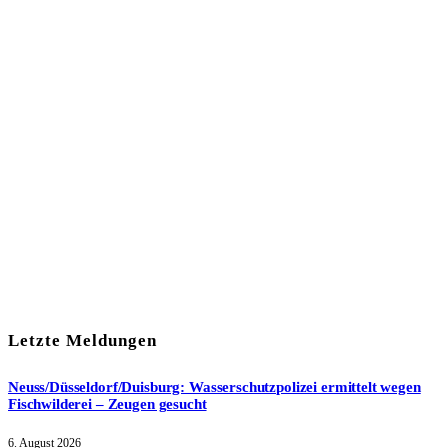
In unserem Newsletter erhalten Sie fünf Themen, die bis zum
darauf-folgenden Wochenende in Ihrer Region wichtig werden.
Immer am Freitagmorgen kostenlos in Ihrem E-Mail-Postfach.
Mit meiner Anmeldung zum Newsletter stimme ich
der
Datenschutzerklärung
zu.
Letzte Meldungen
Neuss/Düsseldorf/Duisburg: Wasserschutzpolizei ermittelt wegen
Fischwilderei – Zeugen gesucht
6. August 2026