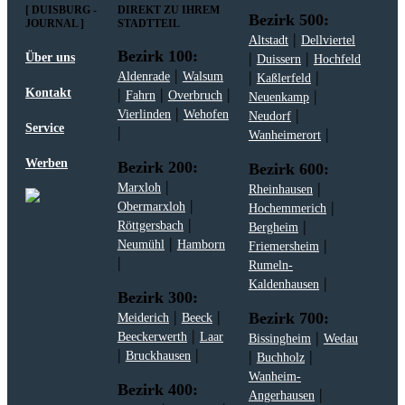
[ DUISBURG -
DIREKT ZU IHREM
Bezirk 500:
JOURNAL ]
STADTTEIL
|
Altstadt
Dellviertel
Bezirk 100:
|
|
Über uns
Duissern
Hochfeld
|
|
|
Aldenrade
Walsum
Kaßlerfeld
|
|
|
Kontakt
|
Fahrn
Overbruch
Neuenkamp
|
|
Vierlinden
Wehofen
Neudorf
Service
|
|
Wanheimerort
Werben
Bezirk 200:
Bezirk 600:
|
|
Marxloh
Rheinhausen
|
|
Obermarxloh
Hochemmerich
|
|
Röttgersbach
Bergheim
|
|
Neumühl
Hamborn
Friemersheim
|
Rumeln-
|
Kaldenhausen
Bezirk 300:
|
|
Bezirk 700:
Meiderich
Beeck
|
|
Beeckerwerth
Laar
Bissingheim
Wedau
|
|
|
|
Bruckhausen
Buchholz
Wanheim-
Bezirk 400:
|
Angerhausen