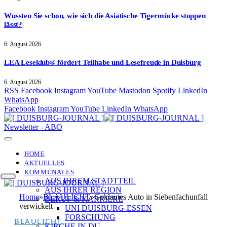
Wussten Sie schon, wie sich die Asiatische Tigermücke stoppen
lässt?
6. August 2026
LEA Leseklub® fördert Teilhabe und Lesefreude in Duisburg
6. August 2026
RSS
Facebook
Instagram
YouTube
Mastodon
Spotify
LinkedIn
WhatsApp
Facebook
Instagram
YouTube
LinkedIn
WhatsApp
Newsletter - ABO
HOME
AKTUELLES
KOMMUNALES
AUS IHREM STADTTEIL
AUS IHRER REGION
Home
»
BLAULICHT
»
Geklautes Auto in Siebenfachunfall
BERUF & KARRIERE
verwickelt
UNI DUISBURG-ESSEN
FORSCHUNG
BLAULICHT
KIRCHE IN DU