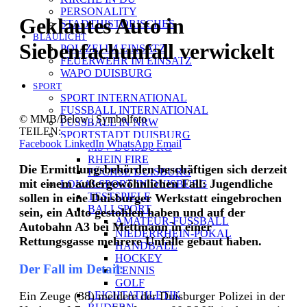
PERSONALITY
Geklautes Auto in
STADTHISTORISCHES
BLAULICHT
Siebenfachunfall verwickelt
POLIZEI IM EINSATZ
FEUERWEHR IM EINSATZ
WAPO DUISBURG
SPORT
SPORT INTERNATIONAL
FUSSBALL INTERNATIONAL
© MMB/Below | Symbolfoto
FUSSBALL IN NRW
TEILEN:
SPORTSTADT DUISBURG
Facebook
LinkedIn
WhatsApp
Email
MSV DUISBURG
RHEIN FIRE
Die Ermittlungsbehörden beschäftigen sich derzeit
FÜCHSE DUISBURG
mit einem außergewöhnlichen Fall: Jugendliche
LOKALSPORT IN DUISBURG
TESTSPIELE
sollen in eine Duisburger Werkstatt eingebrochen
BALLSPORT
sein, ein Auto gestohlen haben und auf der
AMATEUR-FUSSBALL
Autobahn A3 bei Mettmann in einer
NIEDERRHEIN-POKAL
Rettungsgasse mehrere Unfälle gebaut haben.
HANDBALL
HOCKEY
Der Fall im Detail:
TENNIS
GOLF
LEICHTATHLETIK
Ein Zeuge (38) meldete der Duisburger Polizei in der