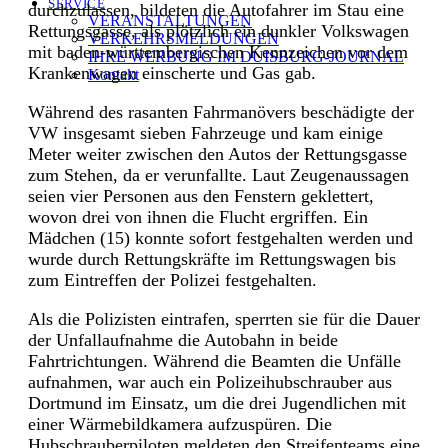
SERVICE
durchzulassen, bildeten die Autofahrer im Stau eine
VERANSTALTUNGEN
Rettungsgasse, als plötzlich ein dunkler Volkswagen
VERKEHRSMELDUNGEN
mit baden-württembergischen Kennzeichen vor dem
IHRE WERBUNG IM DUISBURG-JOURNAL
Krankenwagen einscherte und Gas gab.
Kontakt
Während des rasanten Fahrmanövers beschädigte der
VW insgesamt sieben Fahrzeuge und kam einige
Meter weiter zwischen den Autos der Rettungsgasse
zum Stehen, da er verunfallte. Laut Zeugenaussagen
seien vier Personen aus den Fenstern geklettert,
wovon drei von ihnen die Flucht ergriffen. Ein
Mädchen (15) konnte sofort festgehalten werden und
wurde durch Rettungskräfte im Rettungswagen bis
zum Eintreffen der Polizei festgehalten.
Als die Polizisten eintrafen, sperrten sie für die Dauer
der Unfallaufnahme die Autobahn in beide
Fahrtrichtungen. Während die Beamten die Unfälle
aufnahmen, war auch ein Polizeihubschrauber aus
Dortmund im Einsatz, um die drei Jugendlichen mit
einer Wärmebildkamera aufzuspüren. Die
Hubschrauberpiloten meldeten den Streifenteams eine