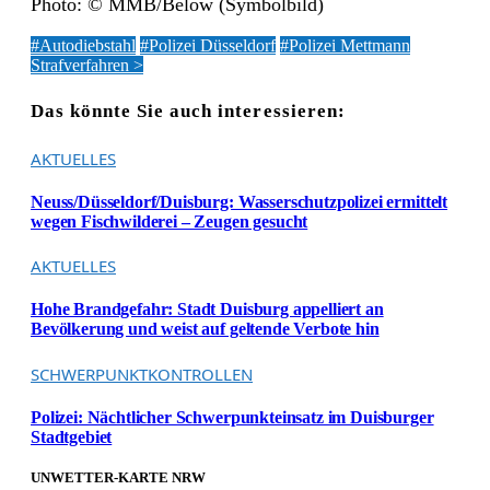
Photo: © MMB/Below (Symbolbild)
#Autodiebstahl
#Polizei Düsseldorf
#Polizei Mettmann
Strafverfahren >
Das könnte Sie auch interessieren:
AKTUELLES
Neuss/Düsseldorf/Duisburg: Wasserschutzpolizei ermittelt
wegen Fischwilderei – Zeugen gesucht
AKTUELLES
Hohe Brandgefahr: Stadt Duisburg appelliert an
Bevölkerung und weist auf geltende Verbote hin
SCHWERPUNKTKONTROLLEN
Polizei: Nächtlicher Schwerpunkteinsatz im Duisburger
Stadtgebiet
UNWETTER-KARTE NRW