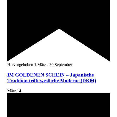
Hervorgehoben
1.März
-
30.September
IM GOLDENEN SCHEIN – Japanische
Tradition trifft westliche Moderne (DKM)
März
14