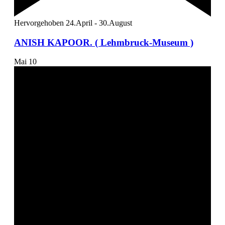
Hervorgehoben
24.April
-
30.August
ANISH KAPOOR. ( Lehmbruck-Museum )
Mai
10