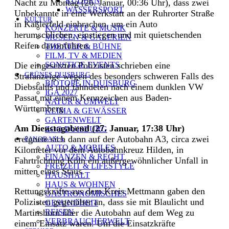
RUDERN
Nacht zu Montag (26. Januar, 00:36 Uhr), dass zwei
WASSERSPORT
Unbekannte in eine Werkstatt an der Ruhrorter Straße
KULTUR
in Kaßlerfeld einbrachen, um ein Auto
KONZERTE & MUSIK
herumschlichen, einstiegen und mit quietschenden
MUSEEN & GALERIEN
Reifen davonfuhren.
THEATER & BÜHNE
FILM, TV & MEDIEN
SONSTIGE EVENTS
Die eingesetzten Polizisten schrieben eine
GRÜNES DUISBURG
Strafanzeige wegen des besonders schweren Falls des
BIOTOPE IN DUISBURG
Diebstahls und fahndeten nach einem dunklen VW
IGA 2027
Passat mit einem Kennzeichen aus Baden-
NATUR & UMWELT
Württemberg.
KLIMA & GEWÄSSER
GARTENWELT
Am Dienstagabend (27. Januar, 17:38 Uhr)
ZOO DUISBURG
ereignete sich dann auf der Autobahn A3, circa zwei
PANORAMA
AUTO & MOBILES
Kilometer vor dem Autobahnkreuz Hilden, in
FINANZEN & RECHT
Fahrtrichtung Köln ein außergewöhnlicher Unfall in
FREIZEIT & LIFESTYLE
mitten eines Staus.
HAUSHALT
HAUS & WOHNEN
Rettungskräfte aus dem Kreis Mettmann gaben den
GASTRONOMISCHES
Polizisten gegenüber an, dass sie mit Blaulicht und
GESUNDHEIT
REISEN
Martinshorn über die Autobahn auf dem Weg zu
VERBRAUCHERWELT
einem Einsatz waren. Um die Einsatzkräfte