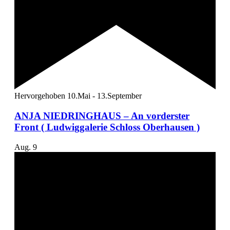
Hervorgehoben
10.Mai
-
13.September
ANJA NIEDRINGHAUS – An vorderster
Front ( Ludwiggalerie Schloss Oberhausen )
Aug.
9