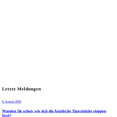
In unserem Newsletter erhalten Sie fünf Themen, die bis zum
darauf-folgenden Wochenende in Ihrer Region wichtig werden.
Immer am Freitagmorgen kostenlos in Ihrem E-Mail-Postfach.
Mit meiner Anmeldung zum Newsletter stimme ich
der
Datenschutzerklärung
zu.
Letzte Meldungen
6. August 2026
Wussten Sie schon, wie sich die Asiatische Tigermücke stoppen
lässt?