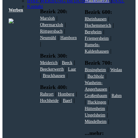
|
IHRE WERBUNG IM DUISBURG-JOURNAL
Wanheimerort
Kontakt
Werben
Bezirk 200:
Bezirk 600:
|
|
Marxloh
Rheinhausen
|
|
Obermarxloh
Hochemmerich
|
|
Röttgersbach
Bergheim
|
|
Neumühl
Hamborn
Friemersheim
|
Rumeln-
|
Kaldenhausen
Bezirk 300:
|
|
Bezirk 700:
Meiderich
Beeck
|
|
Beeckerwerth
Laar
Bissingheim
Wedau
|
|
|
|
Bruckhausen
Buchholz
Wanheim-
Bezirk 400:
|
Angerhausen
|
|
Ruhrort
Homberg
|
Großenbaum
Rahm
|
|
Hochheide
Baerl
|
|
Huckingen
|
Hüttenheim
|
Ungelsheim
|
Mündelheim
...mehr: