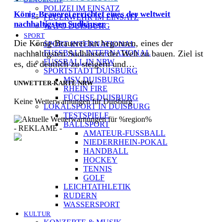
POLIZEI IM EINSATZ
König-Brauerei errichtet eines der weltweit
FEUERWEHR IM EINSATZ
nachhaltigsten Sudhäuser
WAPO DUISBURG
SPORT
Die König-Brauerei hat begonnen, eines der
SPORT INTERNATIONAL
nachhaltigsten Sudhäuser der Welt zu bauen. Ziel ist
FUSSBALL INTERNATIONAL
FUSSBALL IN NRW
es, die deutlich zu steigern und…
SPORTSTADT DUISBURG
MSV DUISBURG
UNWETTER-KARTE NRW
RHEIN FIRE
FÜCHSE DUISBURG
Keine Wetterwarnungen für Duisburg
LOKALSPORT IN DUISBURG
TESTSPIELE
BALLSPORT
- REKLAME -
AMATEUR-FUSSBALL
NIEDERRHEIN-POKAL
HANDBALL
HOCKEY
TENNIS
[ DUISBURG - Journal ] -
GOLF
NEWSLETTER
LEICHTATHLETIK
RUDERN
WASSERSPORT
KULTUR
In unserem Newsletter erhalten Sie fünf Themen, die bis