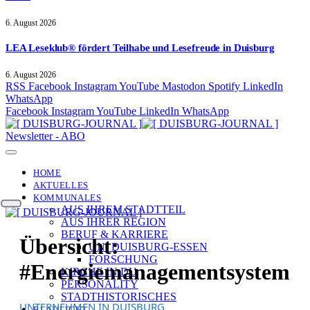
6. August 2026
LEA Leseklub® fördert Teilhabe und Lesefreude in Duisburg
6. August 2026
RSS
Facebook
Instagram
YouTube
Mastodon
Spotify
LinkedIn
WhatsApp
Facebook
Instagram
YouTube
LinkedIn
WhatsApp
Newsletter - ABO
HOME
AKTUELLES
KOMMUNALES
AUS IHREM STADTTEIL
AUS IHRER REGION
BERUF & KARRIERE
Übersicht:
UNI DUISBURG-ESSEN
FORSCHUNG
#Energiemanagementsystem
KIRCHE IN DU
PERSONALITY
STADTHISTORISCHES
UNTERNEHMEN IN DUISBURG
BLAULICHT