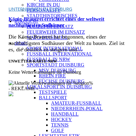
KIRCHE IN DU
UNTERNEHMEN IN DUISBURG
PERSONALITY
STADTHISTORISCHES
König-Brauerei errichtet eines der weltweit
BLAULICHT
nachhaltigsten Sudhäuser
POLIZEI IM EINSATZ
FEUERWEHR IM EINSATZ
Die König-Brauerei hat begonnen, eines der
WAPO DUISBURG
nachhaltigsten Sudhäuser der Welt zu bauen. Ziel ist
SPORT
SPORT INTERNATIONAL
es, die deutlich zu steigern und…
FUSSBALL INTERNATIONAL
FUSSBALL IN NRW
UNWETTER-KARTE NRW
SPORTSTADT DUISBURG
MSV DUISBURG
Keine Wetterwarnungen für Duisburg
RHEIN FIRE
FÜCHSE DUISBURG
LOKALSPORT IN DUISBURG
- REKLAME -
TESTSPIELE
BALLSPORT
AMATEUR-FUSSBALL
NIEDERRHEIN-POKAL
HANDBALL
[ DUISBURG - Journal ] -
HOCKEY
NEWSLETTER
TENNIS
GOLF
LEICHTATHLETIK