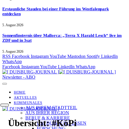
Erstaunliche Stauden bei einer Führung im Westfalenpark
entdecken
5. August 2026
Sonnenfinsternis über Mallorca: „Terra X Harald Lesch“ live im
ZDF und in 3sat
5. August 2026
RSS
Facebook
Instagram
YouTube
Mastodon
Spotify
LinkedIn
WhatsApp
Facebook
Instagram
YouTube
LinkedIn
WhatsApp
Newsletter - ABO
HOME
AKTUELLES
KOMMUNALES
AUS IHREM STADTTEIL
AUS IHRER REGION
BERUF & KARRIERE
Übersicht:
#KöPi
UNI DUISBURG-ESSEN
FORSCHUNG