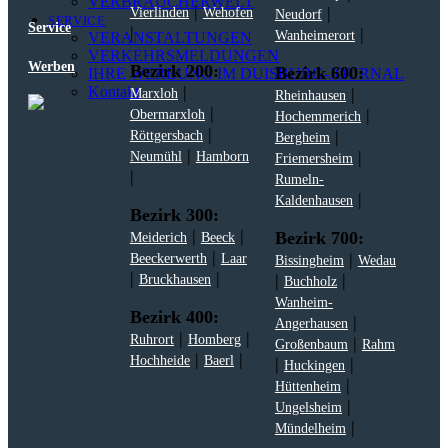
VERBRAUCHERWELT
|
|
Vierlinden
Wehofen
Neudorf
SERVICE
Service
|
|
Wanheimerort
VERANSTALTUNGEN
VERKEHRSMELDUNGEN
Werben
Bezirk 200:
Bezirk 600:
IHRE WERBUNG IM DUISBURG-JOURNAL
|
Kontakt
|
Marxloh
Rheinhausen
|
|
Obermarxloh
Hochemmerich
|
|
Röttgersbach
Bergheim
|
|
Neumühl
Hamborn
Friemersheim
|
Rumeln-
|
Kaldenhausen
Bezirk 300:
|
|
Bezirk 700:
Meiderich
Beeck
|
|
Beeckerwerth
Laar
Bissingheim
Wedau
|
|
|
|
Bruckhausen
Buchholz
Wanheim-
Bezirk 400:
|
Angerhausen
|
|
Ruhrort
Homberg
|
Großenbaum
Rahm
|
|
Hochheide
Baerl
|
|
Huckingen
|
Hüttenheim
|
Ungelsheim
|
Mündelheim