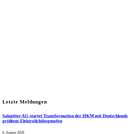
In unserem Newsletter erhalten Sie fünf Themen, die bis zum
darauf-folgenden Wochenende in Ihrer Region wichtig werden.
Immer am Freitagmorgen kostenlos in Ihrem E-Mail-Postfach.
Mit meiner Anmeldung zum Newsletter stimme ich
der
Datenschutzerklärung
zu.
Letzte Meldungen
Salzgitter AG startet Transformation der HKM mit Deutschlands
größtem Elektrolichtbogenofen
6. August 2026