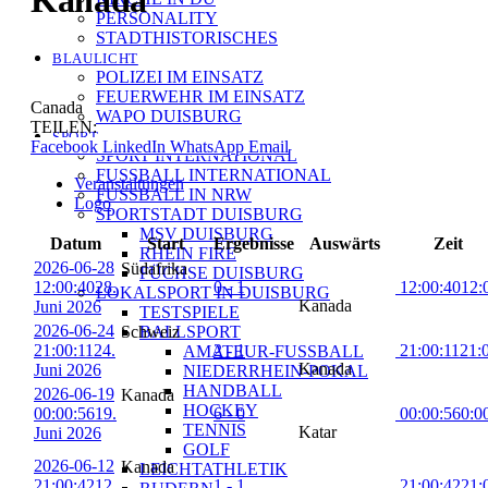
PERSONALITY
STADTHISTORISCHES
BLAULICHT
POLIZEI IM EINSATZ
FEUERWEHR IM EINSATZ
Canada
WAPO DUISBURG
TEILEN:
SPORT
Facebook
LinkedIn
WhatsApp
Email
SPORT INTERNATIONAL
FUSSBALL INTERNATIONAL
Veranstaltungen
FUSSBALL IN NRW
Logo
SPORTSTADT DUISBURG
MSV DUISBURG
Datum
Start
Ergebnisse
Auswärts
Zeit
RHEIN FIRE
2026-06-28
Südafrika
FÜCHSE DUISBURG
12:00:40
28.
0 - 1
12:00:40
12:
LOKALSPORT IN DUISBURG
Kanada
Juni 2026
TESTSPIELE
2026-06-24
Schweiz
BALLSPORT
21:00:11
24.
2 - 1
21:00:11
21:
AMATEUR-FUSSBALL
Kanada
Juni 2026
NIEDERRHEIN-POKAL
HANDBALL
2026-06-19
Kanada
HOCKEY
00:00:56
19.
6 - 0
00:00:56
0:0
TENNIS
Katar
Juni 2026
GOLF
2026-06-12
Kanada
LEICHTATHLETIK
21:00:42
12.
1 - 1
21:00:42
21: