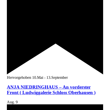
Hervorgehoben
10.Mai
-
13.September
ANJA NIEDRINGHAUS – An vorderster
Front ( Ludwiggalerie Schloss Oberhausen )
Aug.
9