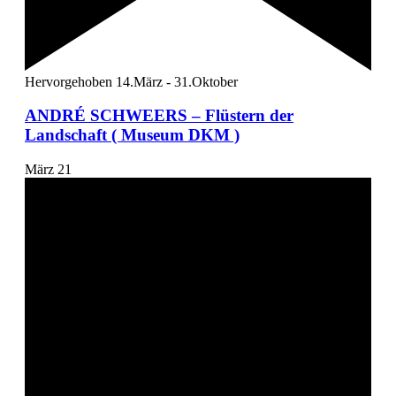
Hervorgehoben
14.März
-
31.Oktober
ANDRÉ SCHWEERS – Flüstern der
Landschaft ( Museum DKM )
März
21