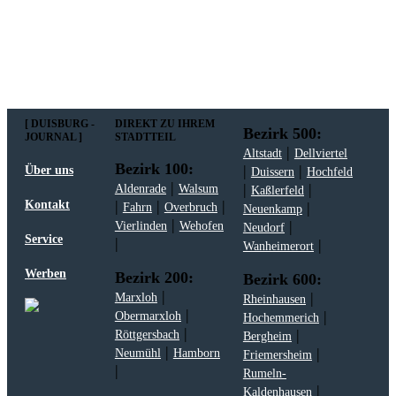
ich der
Datenschutzerklärung
zu.
[ DUISBURG -
DIREKT ZU IHREM
Bezirk 500:
JOURNAL ]
STADTTEIL
|
Altstadt
Dellviertel
Bezirk 100:
|
|
Über uns
Duissern
Hochfeld
|
|
|
Aldenrade
Walsum
Kaßlerfeld
|
|
|
Kontakt
|
Fahrn
Overbruch
Neuenkamp
|
|
Vierlinden
Wehofen
Neudorf
Service
|
|
Wanheimerort
Werben
Bezirk 200:
Bezirk 600:
|
|
Marxloh
Rheinhausen
|
|
Obermarxloh
Hochemmerich
|
|
Röttgersbach
Bergheim
|
|
Neumühl
Hamborn
Friemersheim
|
Rumeln-
|
Kaldenhausen