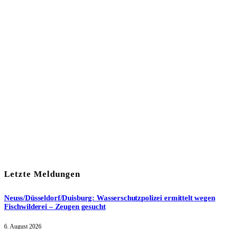
In unserem Newsletter erhalten Sie fünf Themen, die bis zum
darauf-folgenden Wochenende in Ihrer Region wichtig werden.
Immer am Freitagmorgen kostenlos in Ihrem E-Mail-Postfach.
Mit meiner Anmeldung zum Newsletter stimme ich
der
Datenschutzerklärung
zu.
Letzte Meldungen
Neuss/Düsseldorf/Duisburg: Wasserschutzpolizei ermittelt wegen
Fischwilderei – Zeugen gesucht
6. August 2026