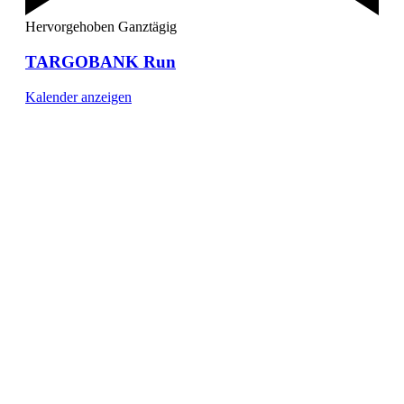
Hervorgehoben
Ganztägig
TARGOBANK Run
Kalender anzeigen
[ DUISBURG - Journal ] -
NEWSLETTER
In unserem Newsletter erhalten Sie fünf Themen, die bis
zum darauf-folgenden Wochenende in Ihrer Region
wichtig werden. Immer am Freitagmorgen kostenlos in
Ihrem E-Mail-Postfach.
Mit meiner Anmeldung zum Newsletter stimme