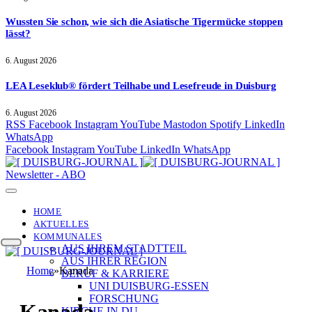
Wussten Sie schon, wie sich die Asiatische Tigermücke stoppen
lässt?
6. August 2026
LEA Leseklub® fördert Teilhabe und Lesefreude in Duisburg
6. August 2026
RSS
Facebook
Instagram
YouTube
Mastodon
Spotify
LinkedIn
WhatsApp
Facebook
Instagram
YouTube
LinkedIn
WhatsApp
Newsletter - ABO
HOME
AKTUELLES
KOMMUNALES
AUS IHREM STADTTEIL
AUS IHRER REGION
Home
»
Kanada
BERUF & KARRIERE
UNI DUISBURG-ESSEN
FORSCHUNG
Kanada
KIRCHE IN DU