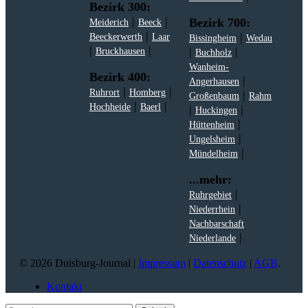
Bezirk 300:
|
|
Bezirk 700:
Meiderich
Beeck
|
|
Beeckerwerth
Laar
Bissingheim
Wedau
|
|
|
|
Bruckhausen
Buchholz
Wanheim-
Bezirk 400:
|
Angerhausen
|
|
Ruhrort
Homberg
|
Großenbaum
Rahm
|
|
Hochheide
Baerl
|
|
Huckingen
|
Hüttenheim
|
Ungelsheim
|
Mündelheim
...mehr:
|
Ruhrgebiet
|
Niederrhein
Nachbarschaft
|
Niederlande
© 2026 Duisburg-Journal |
Impressum
|
Datenschutz
|
AGB
.
Kontakt