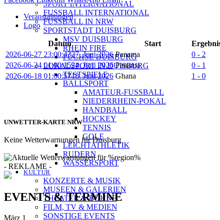
SPORT INTERNATIONAL
FUSSBALL INTERNATIONAL
Veranstaltungen
FUSSBALL IN NRW
Logo
SPORTSTADT DUISBURG
MSV DUISBURG
Datum
Start
Ergebni
RHEIN FIRE
2026-06-27 23:00:43
27. Juni 2026
Panama
0 - 2
FÜCHSE DUISBURG
2026-06-24 01:00:15
24. Juni 2026
Panama
0 - 1
LOKALSPORT IN DUISBURG
TESTSPIELE
2026-06-18 01:00:57
18. Juni 2026
Ghana
1 - 0
BALLSPORT
AMATEUR-FUSSBALL
NIEDERRHEIN-POKAL
HANDBALL
HOCKEY
UNWETTER-KARTE NRW
TENNIS
GOLF
Keine Wetterwarnungen für Duisburg
LEICHTATHLETIK
RUDERN
WASSERSPORT
- REKLAME -
KULTUR
KONZERTE & MUSIK
MUSEEN & GALERIEN
EVENTS & TERMINE
THEATER & BÜHNE
FILM, TV & MEDIEN
SONSTIGE EVENTS
März
1