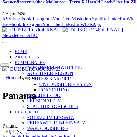
Sonnenfinsternis über Mallorca: „Terra X Harald Lesch“ live im ZD
5. August 2026
RSS
Facebook
Instagram
YouTube
Mastodon
Spotify
LinkedIn
What
Facebook
Instagram
YouTube
LinkedIn
WhatsApp
Newsletter - ABO
HOME
AKTUELLES
KOMMUNALES
AUS IHREM STADTTEIL
AUS IHRER REGION
Home
»
Panama
BERUF & KARRIERE
UNI DUISBURG-ESSEN
FORSCHUNG
Panama
KIRCHE IN DU
PERSONALITY
STADTHISTORISCHES
BLAULICHT
POLIZEI IM EINSATZ
FEUERWEHR IM EINSATZ
Panama
WAPO DUISBURG
TEILEN:
SPORT
Facebook
LinkedIn
WhatsApp
Email