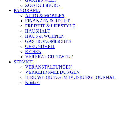
GARTENWELT
ZOO DUISBURG
PANORAMA
AUTO & MOBILES
FINANZEN & RECHT
FREIZEIT & LIFESTYLE
HAUSHALT
HAUS & WOHNEN
GASTRONOMISCHES
GESUNDHEIT
REISEN
VERBRAUCHERWELT
SERVICE
VERANSTALTUNGEN
VERKEHRSMELDUNGEN
IHRE WERBUNG IM DUISBURG-JOURNAL
Kontakt
[ DUISBURG - Journal ] - NEWSLETTER
In unserem Newsletter erhalten Sie fünf Themen, die bis zum dar