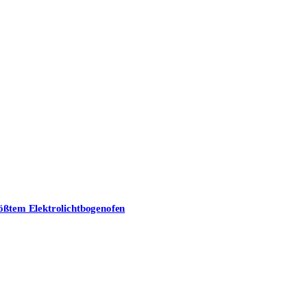
nschutzerklärung
zu.
ößtem Elektrolichtbogenofen