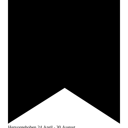
Hervorgehoben
24.April
-
30.August