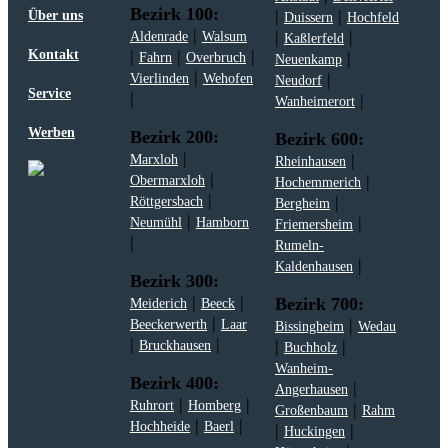
Bezirk 100:
|
|
Über uns
Duissern
Hochfeld
|
|
|
Aldenrade
Walsum
Kaßlerfeld
|
|
|
Kontakt
|
Fahrn
Overbruch
Neuenkamp
|
|
Vierlinden
Wehofen
Neudorf
Service
|
|
Wanheimerort
Werben
Bezirk 200:
Bezirk 600:
|
|
Marxloh
Rheinhausen
|
|
Obermarxloh
Hochemmerich
|
|
Röttgersbach
Bergheim
|
|
Neumühl
Hamborn
Friemersheim
|
Rumeln-
|
Kaldenhausen
Bezirk 300:
|
|
Bezirk 700:
Meiderich
Beeck
|
|
Beeckerwerth
Laar
Bissingheim
Wedau
|
|
|
|
Bruckhausen
Buchholz
Wanheim-
Bezirk 400:
|
Angerhausen
|
|
Ruhrort
Homberg
|
Großenbaum
Rahm
|
|
Hochheide
Baerl
|
|
Huckingen