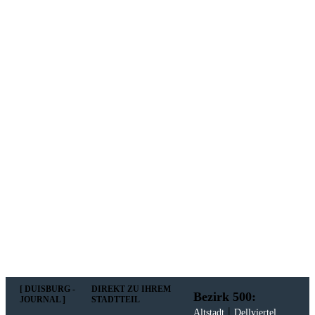
NEWSLETTER
In unserem Newsletter erhalten Sie fünf Themen, die bis
zum darauf-folgenden Wochenende in Ihrer Region
wichtig werden. Immer am Freitagmorgen kostenlos in
Ihrem E-Mail-Postfach.
Mit meiner Anmeldung zum Newsletter stimme
ich der
Datenschutzerklärung
zu.
[ DUISBURG -
DIREKT ZU IHREM
Bezirk 500:
JOURNAL ]
STADTTEIL
|
Altstadt
Dellviertel