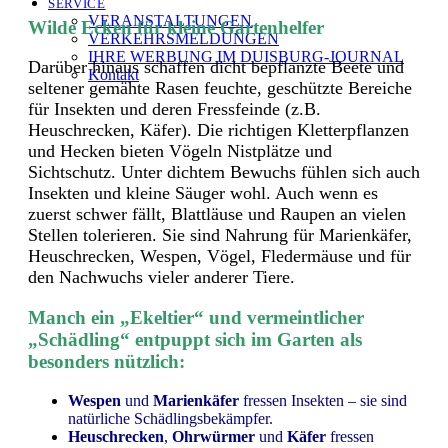
SERVICE
VERANSTALTUNGEN
Wilde Ecken für kleine Gartenhelfer
VERKEHRSMELDUNGEN
IHRE WERBUNG IM DUISBURG-JOURNAL
Darüber hinaus schaffen dicht bepflanzte Beete und
Kontakt
seltener gemähte Rasen feuchte, geschützte Bereiche
für Insekten und deren Fressfeinde (z.B.
Heuschrecken, Käfer). Die richtigen Kletterpflanzen
und Hecken bieten Vögeln Nistplätze und
Sichtschutz. Unter dichtem Bewuchs fühlen sich auch
Insekten und kleine Säuger wohl. Auch wenn es
zuerst schwer fällt, Blattläuse und Raupen an vielen
Stellen tolerieren. Sie sind Nahrung für Marienkäfer,
Heuschrecken, Wespen, Vögel, Fledermäuse und für
den Nachwuchs vieler anderer Tiere.
Manch ein „Ekeltier“ und vermeintlicher
„Schädling“ entpuppt sich im Garten als
besonders nützlich:
Wespen
und
Marienkäfer
fressen Insekten – sie sind
natürliche Schädlingsbekämpfer.
Heuschrecken
,
Ohrwürmer
und
Käfer
fressen