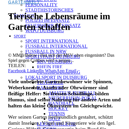
GARTENWELT
PERSONALITY
STADTHISTORISCHES
Tierische Lebensräume im
BLAULICHT
POLIZEI IM EINSATZ
Garten schaffen
FEUERWEHR IM EINSATZ
WAPO DUISBURG
SPORT
SPORT INTERNATIONAL
FUSSBALL INTERNATIONAL
FUSSBALL IN NRW
© MMB/Below | Hat sich der MSV oben eingenistet? Das
SPORTSTADT DUISBURG
Spiel gegen Cottbus wird´s zeigen...
MSV DUISBURG
TEILEN:
RHEIN FIRE
Facebook
LinkedIn
WhatsApp
Email
FÜCHSE DUISBURG
LOKALSPORT IN DUISBURG
Viele unbeliebte Gartenbewohner wie Spinnen,
TESTSPIELE
Weberknechte, Asseln oder Ohrwürmer sind
BALLSPORT
AMATEUR-FUSSBALL
fleißige Helfer: Sie fressen Schädlinge, bilden
NIEDERRHEIN-POKAL
Humus, sind selbst Nahrung für andere Arten und
HANDBALL
halten das kleine Ökosystem im Gleichgewicht.
HOCKEY
TENNIS
Wer seinen Garten tierfreundlich gestaltet, schützt
GOLF
damit Insekten, Vögel und Säugetiere wie den Igel.
LEICHTATHLETIK
Corinna Hölzel, Gartenexpertin beim Bund für