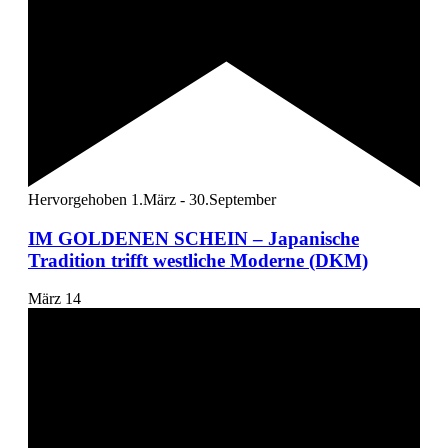
Hervorgehoben
1.März
-
30.September
IM GOLDENEN SCHEIN – Japanische
Tradition trifft westliche Moderne (DKM)
März
14