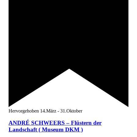
Hervorgehoben
14.März
-
31.Oktober
ANDRÉ SCHWEERS – Flüstern der
Landschaft ( Museum DKM )