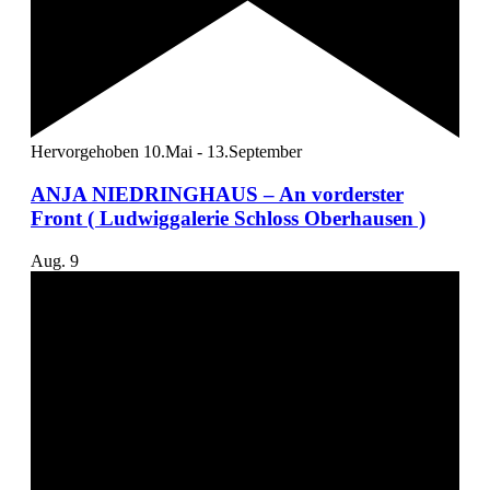
Hervorgehoben
10.Mai
-
13.September
ANJA NIEDRINGHAUS – An vorderster
Front ( Ludwiggalerie Schloss Oberhausen )
Aug.
9