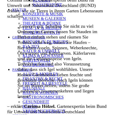
RUDERN
WASSERSPORT
Umwelt und Naturschutz Deutschland (BUND)
KULTUR
erklärt, wie sie Tieren in ihrem Garten Lebensraum
KONZERTE & MUSIK
schaffen.
MUSEEN & GALERIEN
THEATER & BÜHNE
„Generell gilt: Schaffen Sie nicht zu viel
FILM, TV & MEDIEN
Ordnung im Garten, lassen Sie Stauden im
SONSTIGE EVENTS
Herbst einfach stehen und räumen Sie
GRÜNES DUISBURG
BIOTOPE IN DUISBURG
Totholz nicht weg, bauen Sie Haufen –
IGA 2027
hier leben Asseln, Spinnen, Weberknechte,
NATUR & UMWELT
Ohrwürmer und Käferlarven. Käferlarven
KLIMA & GEWÄSSER
sind die Lieblingsspeise von Igeln.
GARTENWELT
Totholzhaufen sind also Voraussetzung
ZOO DUISBURG
dafür, dass sich Igel wohlfühlen. Unsere
PANORAMA
AUTO & MOBILES
kleinen Gartenhelfer lieben feuchte und
FINANZEN & RECHT
geschützte Bereiche. Auch Igeln können
FREIZEIT & LIFESTYLE
Sie im Winter helfen, indem Sie große
HAUSHALT
Laubhaufen zusammenkehren und liegen
HAUS & WOHNEN
lassen“
GASTRONOMISCHES
GESUNDHEIT
– erklärt
Corinna Hölzel.
Gartenexpertin beim Bund
REISEN
VERBRAUCHERWELT
für Umwelt und Naturschutz Deutschland