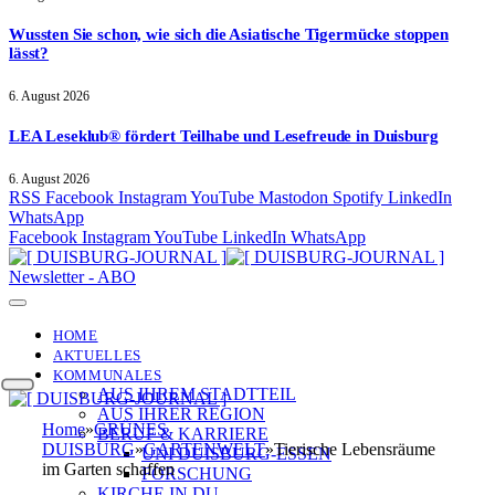
Wussten Sie schon, wie sich die Asiatische Tigermücke stoppen
lässt?
6. August 2026
LEA Leseklub® fördert Teilhabe und Lesefreude in Duisburg
6. August 2026
RSS
Facebook
Instagram
YouTube
Mastodon
Spotify
LinkedIn
WhatsApp
Facebook
Instagram
YouTube
LinkedIn
WhatsApp
Newsletter - ABO
HOME
AKTUELLES
KOMMUNALES
AUS IHREM STADTTEIL
AUS IHRER REGION
Home
»
GRÜNES
BERUF & KARRIERE
DUISBURG
»
GARTENWELT
»
Tierische Lebensräume
UNI DUISBURG-ESSEN
im Garten schaffen
FORSCHUNG
KIRCHE IN DU