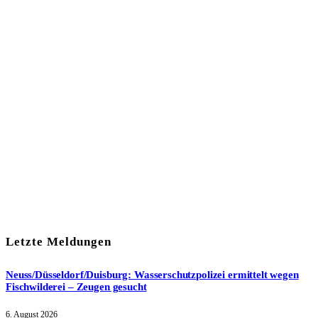
In unserem Newsletter erhalten Sie fünf Themen, die bis zum
darauf-folgenden Wochenende in Ihrer Region wichtig werden.
Immer am Freitagmorgen kostenlos in Ihrem E-Mail-Postfach.
Mit meiner Anmeldung zum Newsletter stimme ich
der
Datenschutzerklärung
zu.
Letzte Meldungen
Neuss/Düsseldorf/Duisburg: Wasserschutzpolizei ermittelt wegen
Fischwilderei – Zeugen gesucht
6. August 2026