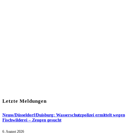
In unserem Newsletter erhalten Sie fünf Themen, die bis zum
darauf-folgenden Wochenende in Ihrer Region wichtig werden.
Immer am Freitagmorgen kostenlos in Ihrem E-Mail-Postfach.
Mit meiner Anmeldung zum Newsletter stimme ich
der
Datenschutzerklärung
zu.
Letzte Meldungen
Neuss/Düsseldorf/Duisburg: Wasserschutzpolizei ermittelt wegen
Fischwilderei – Zeugen gesucht
6. August 2026