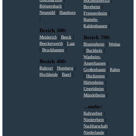
Hochemmerich
|
|
Röttgersbach
Bergheim
|
|
Neumühl
Hamborn
Friemersheim
|
Rumeln-
|
Kaldenhausen
Bezirk 300:
|
|
Bezirk 700:
Meiderich
Beeck
|
|
Beeckerwerth
Laar
Bissingheim
Wedau
|
|
|
|
Bruckhausen
Buchholz
Wanheim-
Bezirk 400:
|
Angerhausen
|
|
Ruhrort
Homberg
|
Großenbaum
Rahm
|
|
Hochheide
Baerl
|
|
Huckingen
|
Hüttenheim
|
Ungelsheim
|
Mündelheim
...mehr:
|
Ruhrgebiet
|
Niederrhein
Nachbarschaft
|
Niederlande