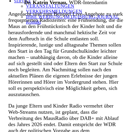
SERVICE
–
Dr. Katrin Vernau,
WDR-Intendantin
VERANSTALTUNGEN
VERKEHRSMELDUNGEN
Angedacht sind zum Beispiel Live-Angebote zu stark
IHRE WERBUNG IM DUISBURG-JOURNAL
frequentierten Radiozeiten: eine Frühsendung, die die
Kontakt
Maus an den Frühstückstisch der Kinder holt und die
herausfordernde und manchmal hektische Zeit vor
dem Aufbruch in die Schule entlasten soll.
Inspirierende, lustige und alltagsnahe Themen sollen
den Start in den Tag für Grundschulkinder leichter
machen – unabhängig davon, ob die Kinder alleine
auf sich gestellt sind oder Eltern den Start zur Schule
noch begleiten. Am Nachmittag sollen nach den
aktuellen Plänen die eigenen Erlebnisse der jungen
Hörerinnen und Hörer im Vordergrund stehen. Hier
soll es perspektivisch eine Möglichkeit geben, sich
auszutauschen.
Da junge Eltern und Kinder Radio vermehrt über
Web-Streams nutzen, ist geplant, dass die
Verbreitung des MausRadio über DAB+ mit Ablauf
des Jahres 2026 endet. Damit entspricht der WDR
auch der politischen Vorgabe aus dem