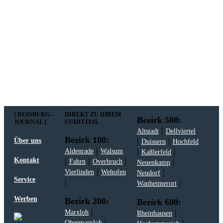
Mit meiner Anmeldung zum Newsletter stimme
ich der
Datenschutzerklärung
zu.
[ DUISBURG -
DIREKT ZU IHREM
Bezirk 500:
JOURNAL ]
STADTTEIL
|
Altstadt
Dellviertel
Bezirk 100:
|
|
Über uns
Duissern
Hochfeld
|
|
|
Aldenrade
Walsum
Kaßlerfeld
|
|
|
Kontakt
|
Fahrn
Overbruch
Neuenkamp
|
|
Vierlinden
Wehofen
Neudorf
Service
|
|
Wanheimerort
Werben
Bezirk 200:
Bezirk 600:
|
|
Marxloh
Rheinhausen
|
|
Obermarxloh