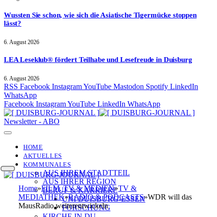
Wussten Sie schon, wie sich die Asiatische Tigermücke stoppen
lässt?
6. August 2026
LEA Leseklub® fördert Teilhabe und Lesefreude in Duisburg
6. August 2026
RSS
Facebook
Instagram
YouTube
Mastodon
Spotify
LinkedIn
WhatsApp
Facebook
Instagram
YouTube
LinkedIn
WhatsApp
Newsletter - ABO
HOME
AKTUELLES
KOMMUNALES
AUS IHREM STADTTEIL
AUS IHRER REGION
Home
»
FILM, TV & MEDIEN
»
TV &
BERUF & KARRIERE
MEDIATHEK
»
RADIO & PODCASTS
»
WDR will das
UNI DUISBURG-ESSEN
MausRadio weiterentwickeln
FORSCHUNG
KIRCHE IN DU