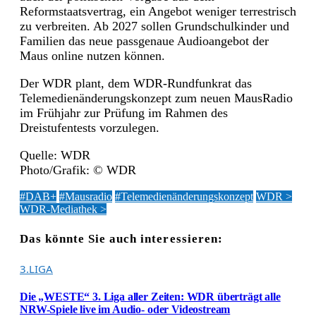
Reformstaatsvertrag, ein Angebot weniger terrestrisch
zu verbreiten. Ab 2027 sollen Grundschulkinder und
Familien das neue passgenaue Audioangebot der
Maus online nutzen können.
Der WDR plant, dem WDR-Rundfunkrat das
Telemedienänderungskonzept zum neuen MausRadio
im Frühjahr zur Prüfung im Rahmen des
Dreistufentests vorzulegen.
Quelle: WDR
Photo/Grafik: © WDR
#DAB+
#Mausradio
#Telemedienänderungskonzept
WDR >
WDR-Mediathek >
Das könnte Sie auch interessieren:
3.LIGA
Die „WESTE“ 3. Liga aller Zeiten: WDR überträgt alle
NRW-Spiele live im Audio- oder Videostream