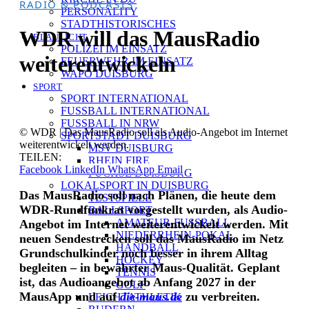
RADIO & PODCASTS
PERSONALITY
STADTHISTORISCHES
WDR will das MausRadio
BLAULICHT
POLIZEI IM EINSATZ
weiterentwickeln
FEUERWEHR IM EINSATZ
WAPO DUISBURG
SPORT
SPORT INTERNATIONAL
FUSSBALL INTERNATIONAL
FUSSBALL IN NRW
© WDR | Das MausRadio soll als Audio-Angebot im Internet
SPORTSTADT DUISBURG
weiterentwickelt werden.
MSV DUISBURG
TEILEN:
RHEIN FIRE
Facebook
LinkedIn
WhatsApp
Email
FÜCHSE DUISBURG
LOKALSPORT IN DUISBURG
Das MausRadio soll nach Plänen, die heute dem
TESTSPIELE
WDR-Rundfunkrat vorgestellt wurden, als Audio-
BALLSPORT
AMATEUR-FUSSBALL
Angebot im Internet weiterentwickelt werden. Mit
NIEDERRHEIN-POKAL
neuen Sendestrecken soll das MausRadio im Netz
HANDBALL
Grundschulkinder noch besser in ihrem Alltag
HOCKEY
begleiten – in bewährter Maus-Qualität. Geplant
TENNIS
ist, das Audioangebot ab Anfang 2027 in der
GOLF
MausApp und auf
die-maus.de
zu verbreiten.
LEICHTATHLETIK