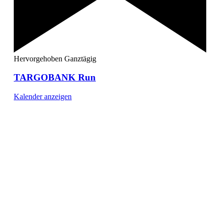
Hervorgehoben
Ganztägig
TARGOBANK Run
Kalender anzeigen
[ DUISBURG - Journal ] -
NEWSLETTER
In unserem Newsletter erhalten Sie fünf Themen, die bis
zum darauf-folgenden Wochenende in Ihrer Region
wichtig werden. Immer am Freitagmorgen kostenlos in
Ihrem E-Mail-Postfach.