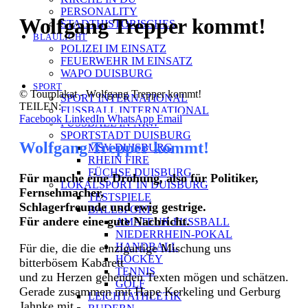
PERSONALITY
Wolfgang Trepper kommt!
STADTHISTORISCHES
BLAULICHT
POLIZEI IM EINSATZ
FEUERWEHR IM EINSATZ
WAPO DUISBURG
SPORT
© Tourplakat - Wolfgang Trepper kommt!
SPORT INTERNATIONAL
TEILEN:
FUSSBALL INTERNATIONAL
Facebook
LinkedIn
WhatsApp
Email
FUSSBALL IN NRW
SPORTSTADT DUISBURG
Wolfgang Trepper kommt!
MSV DUISBURG
RHEIN FIRE
FÜCHSE DUISBURG
Für manche eine Drohung, also für Politiker,
LOKALSPORT IN DUISBURG
Fernsehmacher,
TESTSPIELE
Schlagerfreunde und ewig gestrige.
BALLSPORT
Für andere eine gute Nachricht.
AMATEUR-FUSSBALL
NIEDERRHEIN-POKAL
HANDBALL
Für die, die die einzigartige Mischung uns
HOCKEY
bitterbösem Kabarett
TENNIS
und zu Herzen gehenden Texten mögen und schätzen.
GOLF
Gerade zusammen mit Hape Kerkeling und Gerburg
LEICHTATHLETIK
Jahnke mit