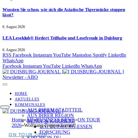
Wussten Sie schon, wie sich die Asiatische Tigermücke stoppen
lässt?
6. August 2026
LEA Leseklub® fördert Teilhabe und Lesefreude in Duisburg
6. August 2026
RSS
Facebook
Instagram
YouTube
Mastodon
Spotify
LinkedIn
WhatsApp
Facebook
Instagram
YouTube
LinkedIn
WhatsApp
Newsletter - ABO
HOME
AKTUELLES
KOMMUNALES
AUS IHREM STADTTEIL
AUS IHRER REGION
Home
»
AD
»
BUSINESS NEWS
»
ON TOUR
BERUF & KARRIERE
2026
»
Wolfgang Trepper kommt!
UNI DUISBURG-ESSEN
FORSCHUNG
ON TOUR 2026
KIRCHE IN DU