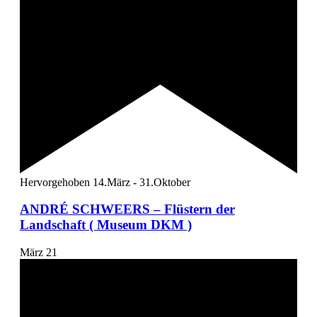
Hervorgehoben
14.März
-
31.Oktober
ANDRÉ SCHWEERS – Flüstern der
Landschaft ( Museum DKM )
März
21