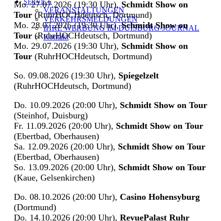
SERVICE
Mo. 27.07.2026 (19:30 Uhr),
Schmidt Show on
VERANSTALTUNGEN
Tour
(RuhrHOCHdeutsch, Dortmund)
VERKEHRSMELDUNGEN
Mo. 28.07.2026 (19:30 Uhr),
Schmidt Show on
IHRE WERBUNG IM DUISBURG-JOURNAL
Tour
(RuhrHOCHdeutsch, Dortmund)
Kontakt
Mo. 29.07.2026 (19:30 Uhr),
Schmidt Show on
Tour
(RuhrHOCHdeutsch, Dortmund)
So. 09.08.2026 (19:30 Uhr),
Spiegelzelt
(RuhrHOCHdeutsch, Dortmund)
Do. 10.09.2026 (20:00 Uhr),
Schmidt Show on Tour
(Steinhof, Duisburg)
Fr. 11.09.2026 (20:00 Uhr),
Schmidt Show on Tour
(Ebertbad, Oberhausen)
Sa. 12.09.2026 (20:00 Uhr),
Schmidt Show on Tour
(Ebertbad, Oberhausen)
So. 13.09.2026 (20:00 Uhr),
Schmidt Show on Tour
(Kaue, Gelsenkirchen)
Do. 08.10.2026 (20:00 Uhr),
Casino Hohensyburg
(Dortmund)
Do. 14.10.2026 (20:00 Uhr),
RevuePalast Ruhr