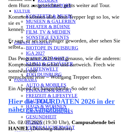
RUDERN
dem Hurz ausgezeichnet, gehts weiter auf Tour.
WASSERSPORT
KULTUR
KONZERTE & MUSIK
Kommen können alle, denn Trepper legt so los, wie
MUSEEN & GALERIEN
sie es
THEATER & BÜHNE
kennen.
FILM, TV & MEDIEN
SONSTIGE EVENTS
Er sagt, er sei viel ruhiger geworden, aber sehen Sie
GRÜNES DUISBURG
selbst…
BIOTOPE IN DUISBURG
IGA 2027
Das Programm 2026 wird genauso, wie die anderen:
NATUR & UMWELT
KLIMA & GEWÄSSER
Kompromißlos brachial und zartweich. Frech wie
GARTENWELT
sonstwas und
ZOO DUISBURG
menschelnd leise – Wolfgang Trepper eben.
PANORAMA
AUTO & MOBILES
Ein Abend der hängenbleibt- So oder so!
FINANZEN & RECHT
FREIZEIT & LIFESTYLE
Hier die TOURDATEN 2026 in der
HAUSHALT
HAUS & WOHNEN
näheren Umgebung:
GASTRONOMISCHES
GESUNDHEIT
Do. 02.07.2026 (19:30 Uhr),
Campusabende bei
REISEN
VERBRAUCHERWELT
HANIEL
(Duisburg-Ruhrort)