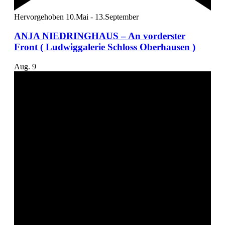
Hervorgehoben
10.Mai
-
13.September
ANJA NIEDRINGHAUS – An vorderster
Front ( Ludwiggalerie Schloss Oberhausen )
Aug.
9