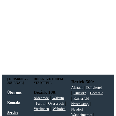
zum darauf-folgenden Wochenende in Ihrer Region
wichtig werden. Immer am Freitagmorgen kostenlos in
Ihrem E-Mail-Postfach.
Mit meiner Anmeldung zum Newsletter stimme
ich der
Datenschutzerklärung
zu.
[ DUISBURG -
DIREKT ZU IHREM
Bezirk 500:
JOURNAL ]
STADTTEIL
|
Altstadt
Dellviertel
Bezirk 100:
|
|
Über uns
Duissern
Hochfeld
|
|
|
Aldenrade
Walsum
Kaßlerfeld
|
|
|
Kontakt
|
Fahrn
Overbruch
Neuenkamp
|
|
Vierlinden
Wehofen
Neudorf
Service
|
|
Wanheimerort