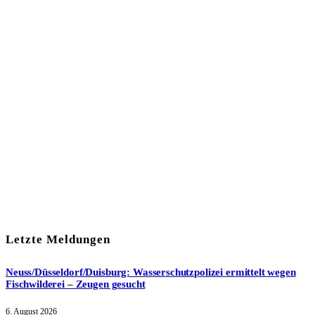
In unserem Newsletter erhalten Sie fünf Themen, die bis zum
darauf-folgenden Wochenende in Ihrer Region wichtig werden.
Immer am Freitagmorgen kostenlos in Ihrem E-Mail-Postfach.
Mit meiner Anmeldung zum Newsletter stimme ich
der
Datenschutzerklärung
zu.
Letzte Meldungen
Neuss/Düsseldorf/Duisburg: Wasserschutzpolizei ermittelt wegen
Fischwilderei – Zeugen gesucht
6. August 2026