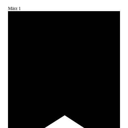
März
1