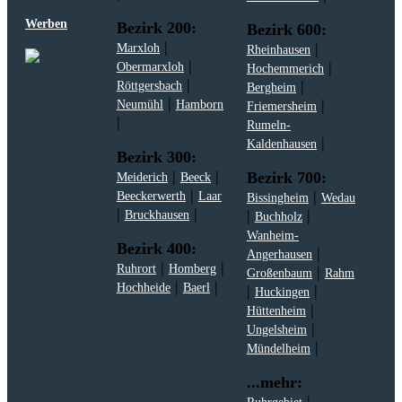
Werben
Bezirk 200:
Bezirk 600:
|
|
Marxloh
Rheinhausen
|
|
Obermarxloh
Hochemmerich
|
|
Röttgersbach
Bergheim
|
|
Neumühl
Hamborn
Friemersheim
|
Rumeln-
|
Kaldenhausen
Bezirk 300:
|
|
Bezirk 700:
Meiderich
Beeck
|
|
Beeckerwerth
Laar
Bissingheim
Wedau
|
|
|
|
Bruckhausen
Buchholz
Wanheim-
Bezirk 400:
|
Angerhausen
|
|
Ruhrort
Homberg
|
Großenbaum
Rahm
|
|
Hochheide
Baerl
|
|
Huckingen
|
Hüttenheim
|
Ungelsheim
|
Mündelheim
...mehr:
|