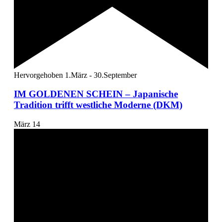
Hervorgehoben
1.März
-
30.September
IM GOLDENEN SCHEIN – Japanische
Tradition trifft westliche Moderne (DKM)
März
14