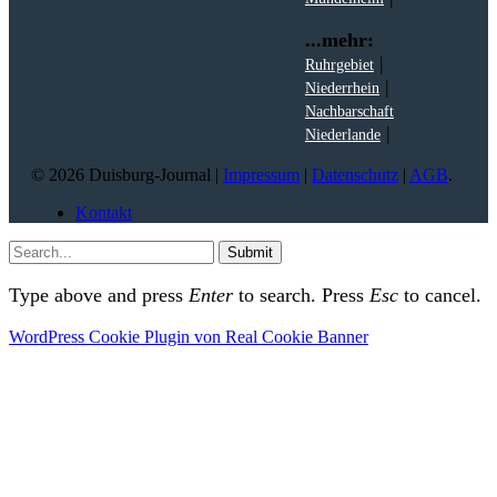
...mehr:
|
Ruhrgebiet
|
Niederrhein
Nachbarschaft
|
Niederlande
© 2026 Duisburg-Journal |
Impressum
|
Datenschutz
|
AGB
.
Kontakt
Submit
Type above and press
Enter
to search. Press
Esc
to cancel.
WordPress Cookie Plugin von Real Cookie Banner