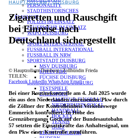
HAUPTZOLLAMT DUISBURG
PERSONALITY
STADTHISTORISCHES
Zigaretten und Rauschgift
BLAULICHT
POLIZEI IM EINSATZ
bei Einreise nach
FEUERWEHR IM EINSATZ
WAPO DUISBURG
Deutschland sichergestellt
SPORT
SPORT INTERNATIONAL
FUSSBALL INTERNATIONAL
FUSSBALL IN NRW
SPORTSTADT DUISBURG
MSV DUISBURG
© Hauptzollamt Duisburg | Zollhündin Frieda
RHEIN FIRE
TEILEN:
FÜCHSE DUISBURG
Facebook
LinkedIn
WhatsApp
Email
LOKALSPORT IN DUISBURG
TESTSPIELE
Bei einer Routinekontrolle am 4. Juli 2025 wurde
BALLSPORT
ein aus den Niederlanden einreisender Pkw durch
AMATEUR-FUSSBALL
NIEDERRHEIN-POKAL
die Zöllner der Kontrolleinheit Verkehrswege
HANDBALL
Emmerich kontrolliert. In Höhe des
HOCKEY
Grenzübergangs Goch auf der Bundesautobahn
TENNIS
57 setzten die Einsatzkräfte das Anhaltesignal, um
GOLF
den Pkw einer Kontrolle zuzuführen.
LEICHTATHLETIK