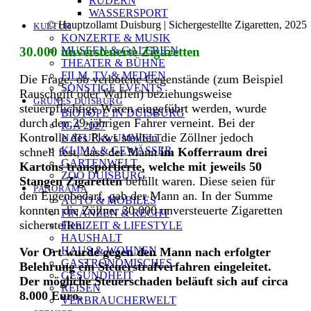
RUDERN
WASSERSPORT
© Hauptzollamt Duisburg | Sichergestellte Zigaretten, 2025
KULTUR
KONZERTE & MUSIK
30.000 unversteuerte Zigaretten
MUSEEN & GALERIEN
THEATER & BÜHNE
FILM, TV & MEDIEN
Die Frage, ob verbotene Gegenstände (zum Beispiel
SONSTIGE EVENTS
Rauschgift oder Waffen) beziehungsweise
GRÜNES DUISBURG
steuerpflichtige Waren eingeführt werden, wurde
BIOTOPE IN DUISBURG
durch den 29-jährigen Fahrer verneint. Bei der
IGA 2027
Kontrolle des Pkws stellten die Zöllner jedoch
NATUR & UMWELT
KLIMA & GEWÄSSER
schnell fest, dass der Mann
im Kofferraum drei
GARTENWELT
Kartons transportierte, welche mit jeweils 50
ZOO DUISBURG
Stangen Zigaretten
befüllt waren. Diese seien für
PANORAMA
den Eigenbedarf, gab der Mann an. In der Summe
AUTO & MOBILES
konnten die Zöllner 30.000 unversteuerte Zigaretten
FINANZEN & RECHT
sicherstellen.
FREIZEIT & LIFESTYLE
HAUSHALT
HAUS & WOHNEN
Vor Ort wurde gegen den Mann nach erfolgter
GASTRONOMISCHES
Belehrung ein Steuerstrafverfahren eingeleitet.
GESUNDHEIT
Der mögliche Steuerschaden beläuft sich auf circa
REISEN
8.000 Euro.
VERBRAUCHERWELT