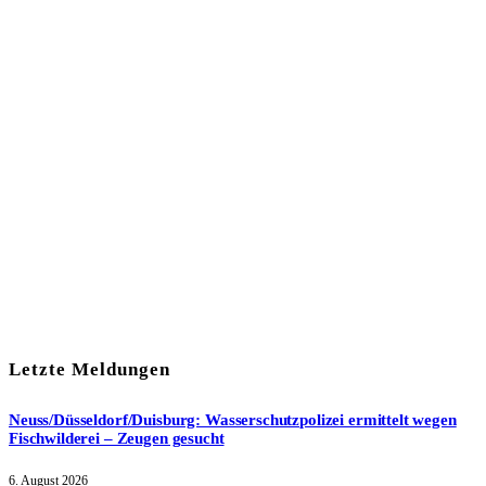
In unserem Newsletter erhalten Sie fünf Themen, die bis zum
darauf-folgenden Wochenende in Ihrer Region wichtig werden.
Immer am Freitagmorgen kostenlos in Ihrem E-Mail-Postfach.
Mit meiner Anmeldung zum Newsletter stimme ich
der
Datenschutzerklärung
zu.
Letzte Meldungen
Neuss/Düsseldorf/Duisburg: Wasserschutzpolizei ermittelt wegen
Fischwilderei – Zeugen gesucht
6. August 2026