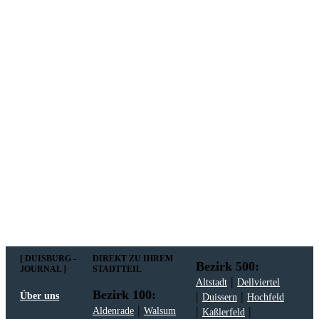
In unserem Newsletter erhalten Sie fünf Themen, die bis
zum darauf-folgenden Wochenende in Ihrer Region
wichtig werden. Immer am Freitagmorgen kostenlos in
Ihrem E-Mail-Postfach.
Mit meiner Anmeldung zum Newsletter stimme
ich der
Datenschutzerklärung
zu.
[ DUISBURG -
DIREKT ZU IHREM
Bezirk 500:
JOURNAL ]
STADTTEIL
|
Altstadt
Dellviertel
Bezirk 100:
|
|
Über uns
Duissern
Hochfeld
|
|
|
Aldenrade
Walsum
Kaßlerfeld