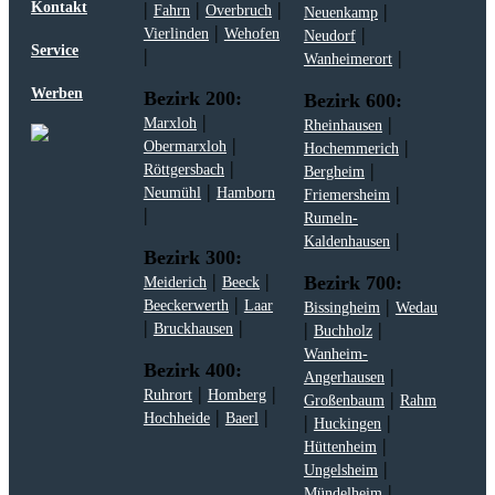
|
|
|
Kontakt
|
Fahrn
Overbruch
Neuenkamp
|
|
Vierlinden
Wehofen
Neudorf
Service
|
|
Wanheimerort
Werben
Bezirk 200:
Bezirk 600:
|
|
Marxloh
Rheinhausen
|
|
Obermarxloh
Hochemmerich
|
|
Röttgersbach
Bergheim
|
|
Neumühl
Hamborn
Friemersheim
|
Rumeln-
|
Kaldenhausen
Bezirk 300:
|
|
Bezirk 700:
Meiderich
Beeck
|
|
Beeckerwerth
Laar
Bissingheim
Wedau
|
|
|
|
Bruckhausen
Buchholz
Wanheim-
Bezirk 400:
|
Angerhausen
|
|
Ruhrort
Homberg
|
Großenbaum
Rahm
|
|
Hochheide
Baerl
|
|
Huckingen
|
Hüttenheim
|
Ungelsheim
|
Mündelheim