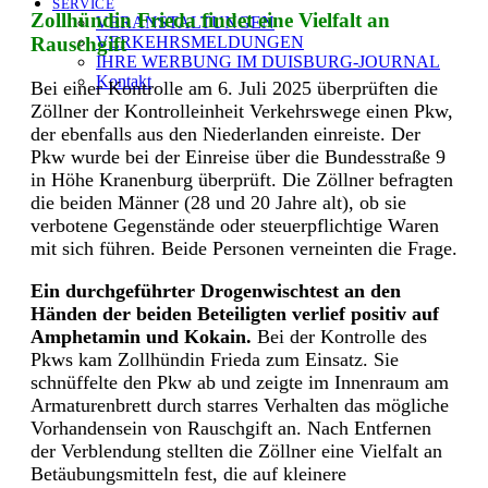
SERVICE
Zollhündin Frieda findet eine Vielfalt an
VERANSTALTUNGEN
VERKEHRSMELDUNGEN
Rauschgift
IHRE WERBUNG IM DUISBURG-JOURNAL
Kontakt
Bei einer Kontrolle am 6. Juli 2025 überprüften die
Zöllner der Kontrolleinheit Verkehrswege einen Pkw,
der ebenfalls aus den Niederlanden einreiste. Der
Pkw wurde bei der Einreise über die Bundesstraße 9
in Höhe Kranenburg überprüft. Die Zöllner befragten
die beiden Männer (28 und 20 Jahre alt), ob sie
verbotene Gegenstände oder steuerpflichtige Waren
mit sich führen. Beide Personen verneinten die Frage.
Ein durchgeführter Drogenwischtest an den
Händen der beiden Beteiligten verlief positiv auf
Amphetamin und Kokain.
Bei der Kontrolle des
Pkws kam Zollhündin Frieda zum Einsatz. Sie
schnüffelte den Pkw ab und zeigte im Innenraum am
Armaturenbrett durch starres Verhalten das mögliche
Vorhandensein von Rauschgift an. Nach Entfernen
der Verblendung stellten die Zöllner eine Vielfalt an
Betäubungsmitteln fest, die auf kleinere