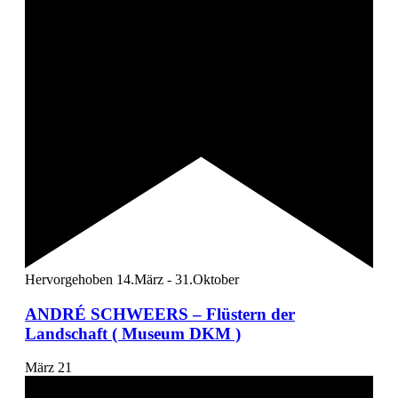
Hervorgehoben
14.März
-
31.Oktober
ANDRÉ SCHWEERS – Flüstern der
Landschaft ( Museum DKM )
März
21