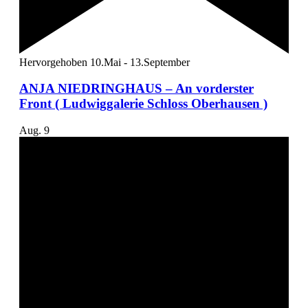
Hervorgehoben
10.Mai
-
13.September
ANJA NIEDRINGHAUS – An vorderster
Front ( Ludwiggalerie Schloss Oberhausen )
Aug.
9