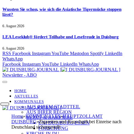
Wussten Sie schon, wie sich die Asiatische Tigermücke stoppen
lässt?
6. August 2026
LEA Leseklub® fördert Teilhabe und Lesefreude in Duisburg
6. August 2026
RSS
Facebook
Instagram
YouTube
Mastodon
Spotify
LinkedIn
WhatsApp
Facebook
Instagram
YouTube
LinkedIn
WhatsApp
Newsletter - ABO
HOME
AKTUELLES
KOMMUNALES
AUS IHREM STADTTEIL
AUS IHRER REGION
Home
»
KOMMUNALES
»
HAUPTZOLLAMT
BERUF & KARRIERE
DUISBURG
»
Zigaretten und Rauschgift bei Einreise nach
UNI DUISBURG-ESSEN
Deutschland sichergestellt
FORSCHUNG
KIRCHE IN DU