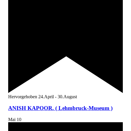
Hervorgehoben
24.April
-
30.August
ANISH KAPOOR. ( Lehmbruck-Museum )
Mai
10