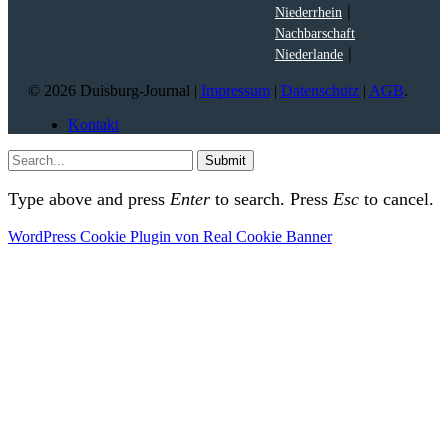
|
Niederrhein
Nachbarschaft
|
Niederlande
© 2026 Duisburg-Journal |
Impressum
|
Datenschutz
|
AGB
.
Kontakt
Submit
Type above and press
Enter
to search. Press
Esc
to cancel.
WordPress Cookie Plugin von Real Cookie Banner