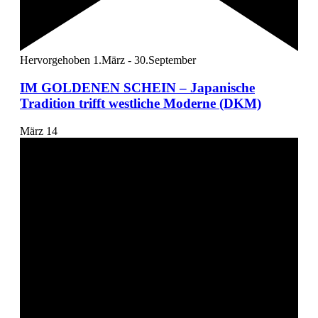
Hervorgehoben
1.März
-
30.September
IM GOLDENEN SCHEIN – Japanische
Tradition trifft westliche Moderne (DKM)
März
14