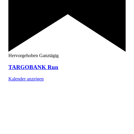
Hervorgehoben
Ganztägig
TARGOBANK Run
Kalender anzeigen
[ DUISBURG - Journal ] -
NEWSLETTER
In unserem Newsletter erhalten Sie fünf Themen, die bis
zum darauf-folgenden Wochenende in Ihrer Region