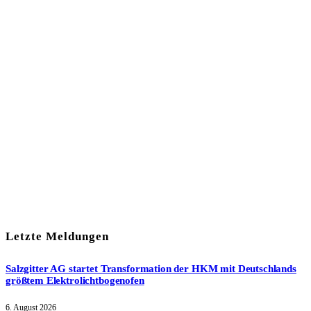
In unserem Newsletter erhalten Sie fünf Themen, die bis zum
darauf-folgenden Wochenende in Ihrer Region wichtig werden.
Immer am Freitagmorgen kostenlos in Ihrem E-Mail-Postfach.
Mit meiner Anmeldung zum Newsletter stimme ich
der
Datenschutzerklärung
zu.
Letzte Meldungen
Salzgitter AG startet Transformation der HKM mit Deutschlands
größtem Elektrolichtbogenofen
6. August 2026