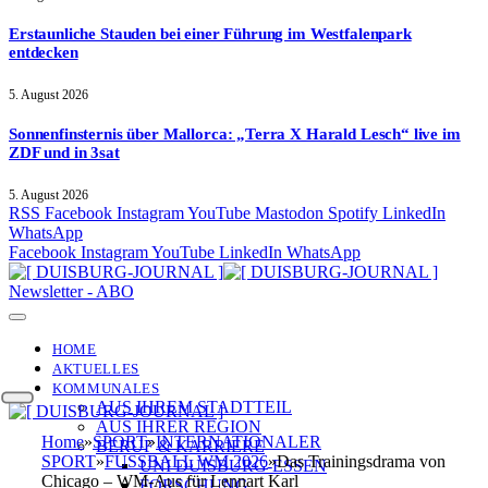
Erstaunliche Stauden bei einer Führung im Westfalenpark
entdecken
5. August 2026
Sonnenfinsternis über Mallorca: „Terra X Harald Lesch“ live im
ZDF und in 3sat
5. August 2026
RSS
Facebook
Instagram
YouTube
Mastodon
Spotify
LinkedIn
WhatsApp
Facebook
Instagram
YouTube
LinkedIn
WhatsApp
Newsletter - ABO
HOME
AKTUELLES
KOMMUNALES
AUS IHREM STADTTEIL
AUS IHRER REGION
Home
»
SPORT
»
INTERNATIONALER
BERUF & KARRIERE
SPORT
»
FUSSBALL WM 2026
»
Das Trainingsdrama von
UNI DUISBURG-ESSEN
Chicago – WM-Aus für Lennart Karl
FORSCHUNG