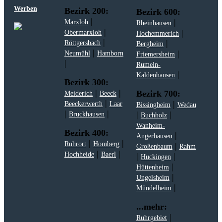
Werben
Bezirk 200:
Bezirk 600:
|
|
Marxloh
Rheinhausen
|
|
Obermarxloh
Hochemmerich
|
|
Röttgersbach
Bergheim
|
|
Neumühl
Hamborn
Friemersheim
|
Rumeln-
|
Kaldenhausen
Bezirk 300:
|
|
Bezirk 700:
Meiderich
Beeck
|
|
Beeckerwerth
Laar
Bissingheim
Wedau
|
|
|
|
Bruckhausen
Buchholz
Wanheim-
Bezirk 400:
|
Angerhausen
|
|
Ruhrort
Homberg
|
Großenbaum
Rahm
|
|
Hochheide
Baerl
|
|
Huckingen
|
Hüttenheim
|
Ungelsheim
|
Mündelheim
...mehr:
|
Ruhrgebiet