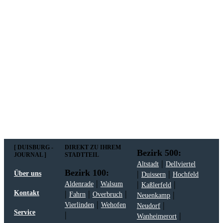
wichtig werden. Immer am Freitagmorgen kostenlos in
Ihrem E-Mail-Postfach.
Mit meiner Anmeldung zum Newsletter stimme
ich der
Datenschutzerklärung
zu.
[ DUISBURG -
DIREKT ZU IHREM
Bezirk 500:
JOURNAL ]
STADTTEIL
|
Altstadt
Dellviertel
Bezirk 100:
|
|
Über uns
Duissern
Hochfeld
|
|
|
Aldenrade
Walsum
Kaßlerfeld
|
|
|
Kontakt
|
Fahrn
Overbruch
Neuenkamp
|
|
Vierlinden
Wehofen
Neudorf
Service
|
|
Wanheimerort