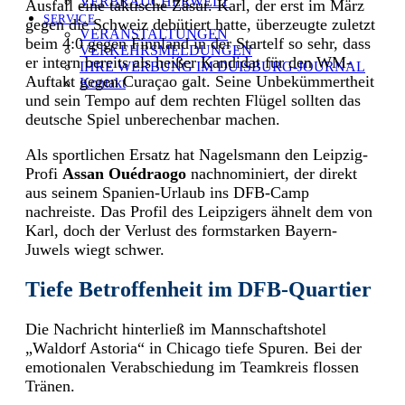
VERBRAUCHERWELT
Ausfall eine taktische Zäsur. Karl, der erst im März
SERVICE
gegen die Schweiz debütiert hatte, überzeugte zuletzt
VERANSTALTUNGEN
beim 4:0 gegen Finnland in der Startelf so sehr, dass
VERKEHRSMELDUNGEN
er intern bereits als heißer Kandidat für den WM-
IHRE WERBUNG IM DUISBURG-JOURNAL
Auftakt gegen Curaçao galt. Seine Unbekümmertheit
Kontakt
und sein Tempo auf dem rechten Flügel sollten das
deutsche Spiel unberechenbar machen.
Als sportlichen Ersatz hat Nagelsmann den Leipzig-
Profi
Assan Ouédraogo
nachnominiert, der direkt
aus seinem Spanien-Urlaub ins DFB-Camp
nachreiste. Das Profil des Leipzigers ähnelt dem von
Karl, doch der Verlust des formstarken Bayern-
Juwels wiegt schwer.
Tiefe Betroffenheit im DFB-Quartier
Die Nachricht hinterließ im Mannschaftshotel
„Waldorf Astoria“ in Chicago tiefe Spuren. Bei der
emotionalen Verabschiedung im Teamkreis flossen
Tränen.