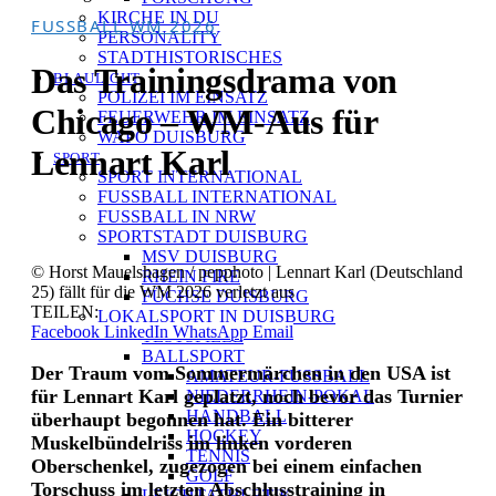
KIRCHE IN DU
FUSSBALL WM 2026
PERSONALITY
STADTHISTORISCHES
Das Trainingsdrama von
BLAULICHT
POLIZEI IM EINSATZ
Chicago – WM-Aus für
FEUERWEHR IM EINSATZ
WAPO DUISBURG
Lennart Karl
SPORT
SPORT INTERNATIONAL
FUSSBALL INTERNATIONAL
FUSSBALL IN NRW
SPORTSTADT DUISBURG
MSV DUISBURG
© Horst Mauelshagen / pepphoto | Lennart Karl (Deutschland
RHEIN FIRE
25) fällt für die WM 2026 verletzt aus
FÜCHSE DUISBURG
TEILEN:
LOKALSPORT IN DUISBURG
Facebook
LinkedIn
WhatsApp
Email
TESTSPIELE
BALLSPORT
Der Traum vom Sommermärchen in den USA ist
AMATEUR-FUSSBALL
für Lennart Karl geplatzt, noch bevor das Turnier
NIEDERRHEIN-POKAL
HANDBALL
überhaupt begonnen hat. Ein bitterer
HOCKEY
Muskelbündelriss im linken vorderen
TENNIS
Oberschenkel, zugezogen bei einem einfachen
GOLF
Torschuss im letzten Abschlusstraining in
LEICHTATHLETIK