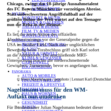
Chicago, zwingt das 18-jährige Ausnahmetalent
RUDERN
des FC Bayern München zur vorzeitigen Abreise.
WASSERSPORT
Statt unbeschwertem Angriffsfußball auf der
KULTUR
KONZERTE & MUSIK
größten Bühne der Welt wartet auf den Teenager
MUSEEN & GALERIEN
nun die Reha in der Heimat.
THEATER & BÜHNE
FILM, TV & MEDIEN
Es lief die letzte Aktion des offiziellen
SONSTIGE EVENTS
Abschlusstrainings vor der Generalprobe gegen die
GRÜNES DUISBURG
USA im Soldier Field. Nach einer unglücklichen
BIOTOPE IN DUISBURG
IGA 2027
Bewegung beim Torabschluss griff sich Karl sofort
NATUR & UMWELT
an die Adduktoren. Die anschließende MRT-
KLIMA & GEWÄSSER
Untersuchung brachte die niederschmetternde
GARTENWELT
Gewissheit: Turnierende, bevor es angefangen hat.
ZOO DUISBURG
PANORAMA
AUTO & MOBILES
© Horst Mauelshagen / pepphoto | Lennart Karl (Deutschla
FINANZEN & RECHT
FREIZEIT & LIFESTYLE
Nagelsmann muss für den WM-
HAUSHALT
HAUS & WOHNEN
Auftakt nun umdenken
GASTRONOMISCHES
GESUNDHEIT
Für Bundestrainer Julian Nagelsmann bedeutet dieser
REISEN