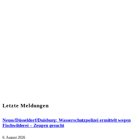
In unserem Newsletter erhalten Sie fünf Themen, die bis zum
darauf-folgenden Wochenende in Ihrer Region wichtig werden.
Immer am Freitagmorgen kostenlos in Ihrem E-Mail-Postfach.
Mit meiner Anmeldung zum Newsletter stimme ich
der
Datenschutzerklärung
zu.
Letzte Meldungen
Neuss/Düsseldorf/Duisburg: Wasserschutzpolizei ermittelt wegen
Fischwilderei – Zeugen gesucht
6. August 2026