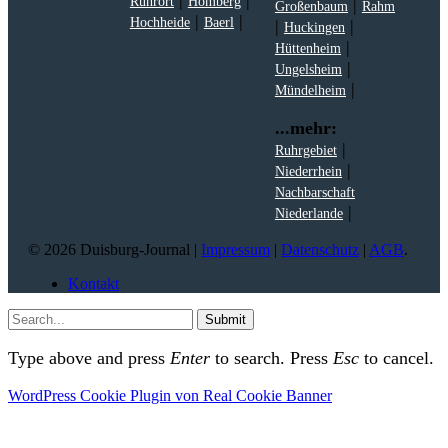
|
|
Ruhrort
Homberg
|
Großenbaum
Rahm
|
|
Hochheide
Baerl
|
|
Huckingen
|
Hüttenheim
|
Ungelsheim
|
Mündelheim
...mehr:
|
Ruhrgebiet
|
Niederrhein
Nachbarschaft
|
Niederlande
© 2026 Duisburg-Journal |
Impressum
|
Datenschutz
|
AGB
.
Kontakt
Submit
Type above and press
Enter
to search. Press
Esc
to cancel.
WordPress Cookie Plugin von Real Cookie Banner