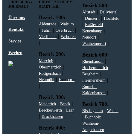
[ DUISBURG -
DIREKT ZU IHREM
Bezirk 500:
JOURNAL ]
STADTTEIL
|
Altstadt
Dellviertel
Bezirk 100:
|
|
Über uns
Duissern
Hochfeld
|
|
|
Aldenrade
Walsum
Kaßlerfeld
|
|
|
Kontakt
|
Fahrn
Overbruch
Neuenkamp
|
|
Vierlinden
Wehofen
Neudorf
Service
|
|
Wanheimerort
Werben
Bezirk 200:
Bezirk 600:
|
|
Marxloh
Rheinhausen
|
|
Obermarxloh
Hochemmerich
|
|
Röttgersbach
Bergheim
|
|
Neumühl
Hamborn
Friemersheim
|
Rumeln-
|
Kaldenhausen
Bezirk 300:
|
|
Bezirk 700:
Meiderich
Beeck
|
|
Beeckerwerth
Laar
Bissingheim
Wedau
|
|
|
|
Bruckhausen
Buchholz
Wanheim-
Bezirk 400:
|
Angerhausen