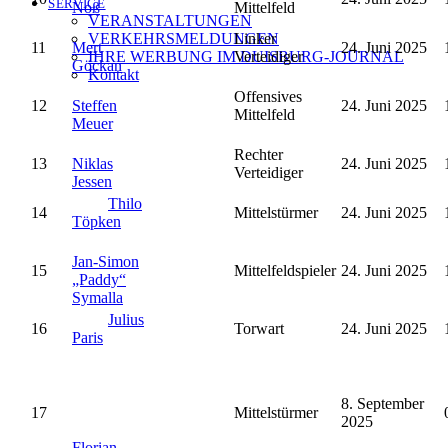
SERVICE
Noß
Mittelfeld
VERANSTALTUNGEN
Linker
VERKEHRSMELDUNGEN
11
Mert
24. Juni 2025
Verteidiger
IHRE WERBUNG IM DUISBURG-JOURNAL
Göckan
Kontakt
Offensives
12
Steffen
24. Juni 2025
Mittelfeld
Meuer
Rechter
13
Niklas
24. Juni 2025
Verteidiger
Jessen
Thilo
14
Mittelstürmer
24. Juni 2025
Töpken
Jan-Simon
15
Mittelfeldspieler
24. Juni 2025
„Paddy“
Symalla
Julius
16
Torwart
24. Juni 2025
Paris
8. September
17
Mittelstürmer
2025
Florian