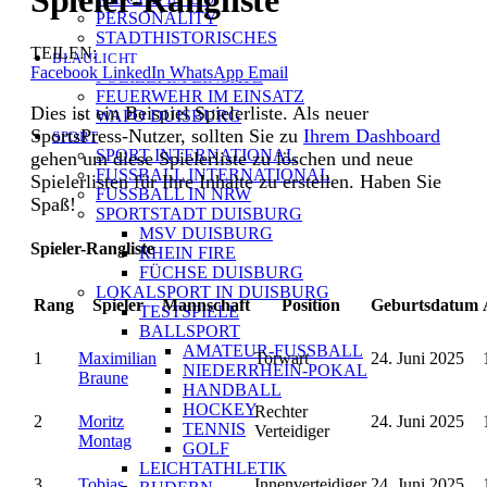
PERSONALITY
STADTHISTORISCHES
TEILEN:
BLAULICHT
Facebook
LinkedIn
WhatsApp
Email
POLIZEI IM EINSATZ
FEUERWEHR IM EINSATZ
Dies ist ein Beispiel Spielerliste. Als neuer
WAPO DUISBURG
SportsPress-Nutzer, sollten Sie zu
Ihrem Dashboard
SPORT
SPORT INTERNATIONAL
gehen um diese Spielerliste zu löschen und neue
FUSSBALL INTERNATIONAL
Spielerlisten für Ihre Inhalte zu erstellen. Haben Sie
FUSSBALL IN NRW
Spaß!
SPORTSTADT DUISBURG
MSV DUISBURG
Spieler-Rangliste
RHEIN FIRE
FÜCHSE DUISBURG
LOKALSPORT IN DUISBURG
Rang
Spieler
Mannschaft
Position
Geburtsdatum
TESTSPIELE
BALLSPORT
AMATEUR-FUSSBALL
1
Maximilian
Torwart
24. Juni 2025
NIEDERRHEIN-POKAL
Braune
HANDBALL
HOCKEY
Rechter
2
Moritz
24. Juni 2025
TENNIS
Verteidiger
Montag
GOLF
LEICHTATHLETIK
3
Tobias
Innenverteidiger
24. Juni 2025