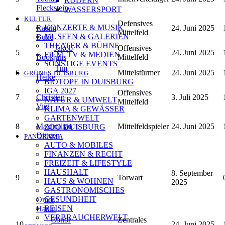
RUDERN
Fleckstein
WASSERSPORT
KULTUR
Defensives
KONZERTE & MUSIK
4
Rasim
24. Juni 2025
Mittelfeld
MUSEEN & GALERIEN
Bulic
THEATER & BÜHNE
Jakob
Offensives
5
24. Juni 2025
FILM, TV & MEDIEN
Bookjans
Mittelfeld
SONSTIGE EVENTS
Tim
6
Mittelstürmer
24. Juni 2025
GRÜNES DUISBURG
Heike
BIOTOPE IN DUISBURG
IGA 2027
Offensives
7
Christian
3. Juli 2025
NATUR & UMWELT
Mittelfeld
Viet
KLIMA & GEWÄSSER
GARTENWELT
8
Maximilian
Mittelfeldspieler
24. Juni 2025
ZOO DUISBURG
Dittgen
PANORAMA
AUTO & MOBILES
FINANZEN & RECHT
FREIZEIT & LIFESTYLE
HAUSHALT
8. September
9
Torwart
HAUS & WOHNEN
2025
GASTRONOMISCHES
GESUNDHEIT
Omer
REISEN
Hanin
VERBRAUCHERWELT
Conor
Zentrales
10
24. Juni 2025