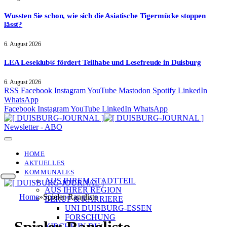
Wussten Sie schon, wie sich die Asiatische Tigermücke stoppen
lässt?
6. August 2026
LEA Leseklub® fördert Teilhabe und Lesefreude in Duisburg
6. August 2026
RSS
Facebook
Instagram
YouTube
Mastodon
Spotify
LinkedIn
WhatsApp
Facebook
Instagram
YouTube
LinkedIn
WhatsApp
Newsletter - ABO
HOME
AKTUELLES
KOMMUNALES
AUS IHREM STADTTEIL
AUS IHRER REGION
Home
»
Spieler-Rangliste
BERUF & KARRIERE
UNI DUISBURG-ESSEN
FORSCHUNG
Spieler-Rangliste
KIRCHE IN DU