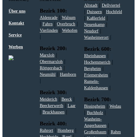
|
Altstadt
Dellviertel
Bezirk 100:
|
|
Über uns
Duissern
Hochfeld
|
|
|
Aldenrade
Walsum
Kaßlerfeld
|
|
|
Kontakt
|
Fahrn
Overbruch
Neuenkamp
|
|
Vierlinden
Wehofen
Neudorf
Service
|
|
Wanheimerort
Werben
Bezirk 200:
Bezirk 600:
|
|
Marxloh
Rheinhausen
|
|
Obermarxloh
Hochemmerich
|
|
Röttgersbach
Bergheim
|
|
Neumühl
Hamborn
Friemersheim
|
Rumeln-
|
Kaldenhausen
Bezirk 300:
|
|
Bezirk 700:
Meiderich
Beeck
|
|
Beeckerwerth
Laar
Bissingheim
Wedau
|
|
|
|
Bruckhausen
Buchholz
Wanheim-
Bezirk 400:
|
Angerhausen
|
|
Ruhrort
Homberg
|
Großenbaum
Rahm
|
|
Hochheide
Baerl