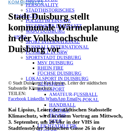
KOMMUNALES
PERSONALITY
STADTHISTORISCHES
Stadt Duisburg stellt
BLAULICHT
POLIZEI IM EINSATZ
kommunale Wärmeplanung
FEUERWEHR IM EINSATZ
WAPO DUISBURG
in der Volkshochschule
SPORT
SPORT INTERNATIONAL
Duisburg vor
FUSSBALL INTERNATIONAL
FUSSBALL IN NRW
SPORTSTADT DUISBURG
MSV DUISBURG
RHEIN FIRE
FÜCHSE DUISBURG
LOKALSPORT IN DUISBURG
© Stadt Duisburg | Kai Lipsius, Leiter der städtischen
TESTSPIELE
Stabsstelle Klimaschutz
BALLSPORT
TEILEN:
AMATEUR-FUSSBALL
Facebook
LinkedIn
WhatsApp
Email
NIEDERRHEIN-POKAL
HANDBALL
Kai Lipsius, Leiter der städtischen Stabsstelle
HOCKEY
Klimaschutz, wird in einem Vortrag am Mittwoch,
TENNIS
GOLF
3. September, um 20 Uhr in der VHS im
LEICHTATHLETIK
Stadtfensterder Steinschen Gasse 26 in der