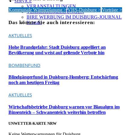
SERVICE
VERANSTALTUNGEN
Kommunale Wärmeplanung >
VHS-Duisburg >
Vorträge >
VERKEHRSMELDUNGEN
IHRE WERBUNG IM DUISBURG-JOURNAL
Das könnte Sie auch interessieren:
Kontakt
AKTUELLES
Hohe Brandgefahr: Stadt Duisburg appelliert an
Bevölkerung und weist auf geltende Verbote hin
BOMBENFUND
Blindgängerfund in Duisburg-Homberg: Entschärfung
noch am heutigen Freitag
AKTUELLES
Wirtschaftsbetriebe Duisburg warnen vor Blaualgen im
Binsenteich – Schwanenteich weiterhin betroffen
UNWETTER-KARTE NRW
Keine Wetterwarnungen für Duisburg