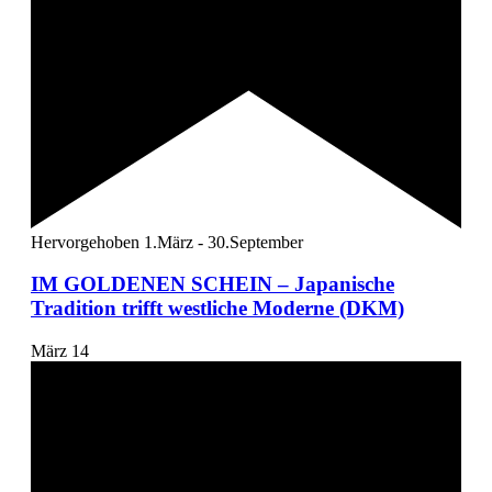
Hervorgehoben
1.März
-
30.September
IM GOLDENEN SCHEIN – Japanische
Tradition trifft westliche Moderne (DKM)
März
14