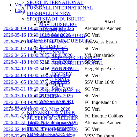
SPORT INTERNATIONAL
Veranstaltungen
FUSSBALL INTERNATIONAL
Logo
FUSSBALL IN NRW
SPORTSTADT DUISBURG
Datum
Start
MSV DUISBURG
2026-08-09 19:30:53
9. August 2026
Alemannia Aachen
RHEIN FIRE
2026-05-16 13:30:10
16. Mai 2026
SC Verl
FÜCHSE DUISBURG
LOKALSPORT IN DUISBURG
2026-05-09 14:00:11
9. Mai 2026
Rot-Weiss Essen
TESTSPIELE
2026-05-02 14:00:05
2. Mai 2026
SC Verl
BALLSPORT
2026-04-25 14:00:26
25. April 2026
VfL Osnabrück
AMATEUR-FUSSBALL
2026-04-18 14:00:52
18. April 2026
SC Verl
NIEDERRHEIN-POKAL
HANDBALL
2026-04-12 16:30:54
12. April 2026
Erzgebirge Aue
HOCKEY
2026-04-08 19:00:53
8. April 2026
SC Verl
TENNIS
2026-04-05 13:30:37
5. April 2026
SSV Ulm 1846
GOLF
2026-03-21 16:30:38
21. März 2026
SC Verl
LEICHTATHLETIK
2026-03-15 16:30:49
15. März 2026
SC Verl
RUDERN
WASSERSPORT
2026-03-08 19:30:40
8. März 2026
FC Ingolstadt 04
KULTUR
2026-03-03 19:00:40
3. März 2026
SC Verl
KONZERTE & MUSIK
2026-02-28 16:30:37
28. Februar 2026
FC Energie Cottbus
MUSEEN & GALERIEN
2026-02-21 14:00:29
21. Februar 2026
Alemannia Aachen
THEATER & BÜHNE
FILM, TV & MEDIEN
2026-02-14 14:00:20
14. Februar 2026
SC Verl
SONSTIGE EVENTS
2026-02-08 19:30:48
8. Februar 2026
MSV Duisburg