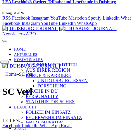
LEA Leseklub® fördert Teilhabe und Lesefreude in Duisburg
6. August 2026
RSS
Facebook
Instagram
YouTube
Mastodon
Spotify
LinkedIn
What
Facebook
Instagram
YouTube
LinkedIn
WhatsApp
Newsletter - ABO
HOME
AKTUELLES
KOMMUNALES
AUS IHREM STADTTEIL
AUS IHRER REGION
Home
»
SC Verl
BERUF & KARRIERE
UNI DUISBURG-ESSEN
FORSCHUNG
SC Verl
KIRCHE IN DU
PERSONALITY
STADTHISTORISCHES
BLAULICHT
POLIZEI IM EINSATZ
FEUERWEHR IM EINSATZ
TEILEN:
WAPO DUISBURG
Facebook
LinkedIn
WhatsApp
Email
SPORT