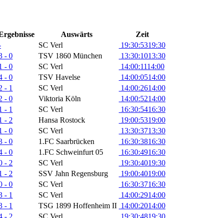
Ergebnisse
Auswärts
Zeit
-
SC Verl
19:30:53
19:30
3 - 0
TSV 1860 München
13:30:10
13:30
1 - 0
SC Verl
14:00:11
14:00
4 - 0
TSV Havelse
14:00:05
14:00
2 - 1
SC Verl
14:00:26
14:00
2 - 0
Viktoria Köln
14:00:52
14:00
1 - 1
SC Verl
16:30:54
16:30
1 - 2
Hansa Rostock
19:00:53
19:00
1 - 0
SC Verl
13:30:37
13:30
3 - 0
1.FC Saarbrücken
16:30:38
16:30
4 - 0
1.FC Schweinfurt 05
16:30:49
16:30
0 - 2
SC Verl
19:30:40
19:30
1 - 2
SSV Jahn Regensburg
19:00:40
19:00
0 - 0
SC Verl
16:30:37
16:30
3 - 1
SC Verl
14:00:29
14:00
3 - 1
TSG 1899 Hoffenheim II
14:00:20
14:00
4 - 2
SC Verl
19:30:48
19:30