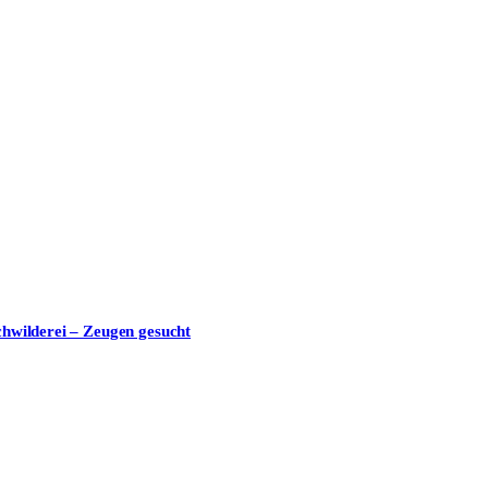
nschutzerklärung
zu.
chwilderei – Zeugen gesucht