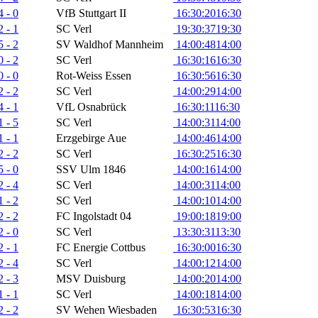
4 - 0
VfB Stuttgart II
16:30:20
16:30
2 - 1
SC Verl
19:30:37
19:30
5 - 2
SV Waldhof Mannheim
14:00:48
14:00
0 - 2
SC Verl
16:30:16
16:30
0 - 0
Rot-Weiss Essen
16:30:56
16:30
2 - 2
SC Verl
14:00:29
14:00
4 - 1
VfL Osnabrück
16:30:11
16:30
1 - 5
SC Verl
14:00:31
14:00
1 - 1
Erzgebirge Aue
14:00:46
14:00
2 - 2
SC Verl
16:30:25
16:30
5 - 0
SSV Ulm 1846
14:00:16
14:00
2 - 4
SC Verl
14:00:31
14:00
1 - 2
SC Verl
14:00:10
14:00
2 - 2
FC Ingolstadt 04
19:00:18
19:00
2 - 0
SC Verl
13:30:31
13:30
2 - 1
FC Energie Cottbus
16:30:00
16:30
2 - 4
SC Verl
14:00:12
14:00
2 - 3
MSV Duisburg
14:00:20
14:00
1 - 1
SC Verl
14:00:18
14:00
2 - 2
SV Wehen Wiesbaden
16:30:53
16:30