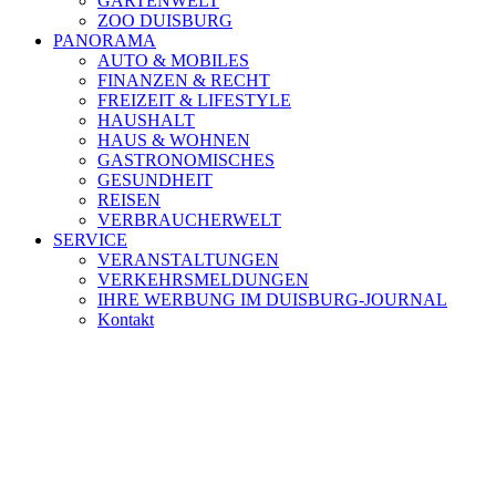
GARTENWELT
ZOO DUISBURG
PANORAMA
AUTO & MOBILES
FINANZEN & RECHT
FREIZEIT & LIFESTYLE
HAUSHALT
HAUS & WOHNEN
GASTRONOMISCHES
GESUNDHEIT
REISEN
VERBRAUCHERWELT
SERVICE
VERANSTALTUNGEN
VERKEHRSMELDUNGEN
IHRE WERBUNG IM DUISBURG-JOURNAL
Kontakt
[ DUISBURG - Journal ] - NEWSLETTER
In unserem Newsletter erhalten Sie fünf Themen, die bis zum dar